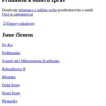
Přihlášení k odběru zpráv
Dostávejte
informace z našeho webu
prostřednictvím e-mailů
Chci se zaregistrovat
Jsme členem
Ny-Ko
Podlipansko
Svazek obcí Mikroregionu Kouřimsko
Bohouňovice II
Březinka
Dolní Kruty
Horní Kruty
Přestavlky