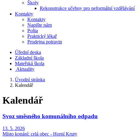
Školy
Rekonstrukce učebny pro neformální vzdělávání
Kontakty
Kontakty
Napište nám
Pošta
Praktický lékař
Prodejna potravin
Úřední deska
Základní škola
Mateřská škola
​
Aktuality
Úvodní stránka
Kalendář
Kalendář
Svoz směsného komunálního odpadu
13. 5. 2026
Místo konání:
celá obec - Horní Kruty