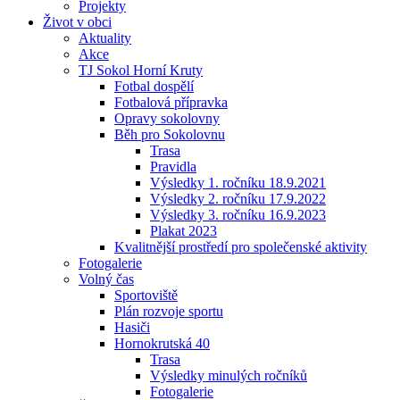
Projekty
Život v obci
Aktuality
Akce
TJ Sokol Horní Kruty
Fotbal dospělí
Fotbalová přípravka
Opravy sokolovny
Běh pro Sokolovnu
Trasa
Pravidla
Výsledky 1. ročníku 18.9.2021
Výsledky 2. ročníku 17.9.2022
Výsledky 3. ročníku 16.9.2023
Plakat 2023
Kvalitnější prostředí pro společenské aktivity
Fotogalerie
Volný čas
Sportoviště
Plán rozvoje sportu
Hasiči
Hornokrutská 40
Trasa
Výsledky minulých ročníků
Fotogalerie