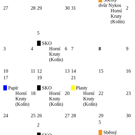
dvůr Nykos
27
28
29
30
31
2
Horní
Kruty
(Kolín)
5
SKO
3
4
Horní
6
7
8
9
Kruty
(Kolín)
10
11
12
13
14
15
16
17
19
21
Papír
SKO
Plasty
Horní
18
Horní
20
Horní
22
23
Kruty
Kruty
Kruty
(Kolín)
(Kolín)
(Kolín)
24
25
26
27
28
29
30
5
2
Sběrný