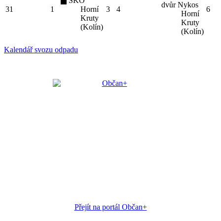
SKO
dvůr Nykos
31
1
Horní
3
4
6
Horní
Kruty
Kruty
(Kolín)
(Kolín)
Kalendář svozu odpadu
Přejít na portál Občan+