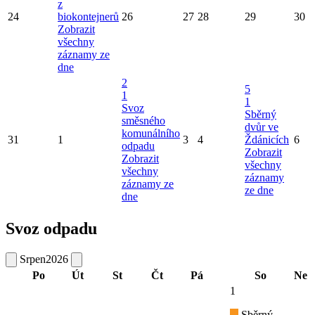
z
24
biokontejnerů
26
27
28
29
30
Zobrazit
všechny
záznamy ze
dne
2
5
1
1
Svoz
Sběrný
směsného
dvůr ve
komunálního
31
1
3
4
Ždánicích
6
odpadu
Zobrazit
Zobrazit
všechny
všechny
záznamy
záznamy ze
ze dne
dne
Svoz odpadu
Srpen
2026
Po
Út
St
Čt
Pá
So
Ne
1
Sběrný