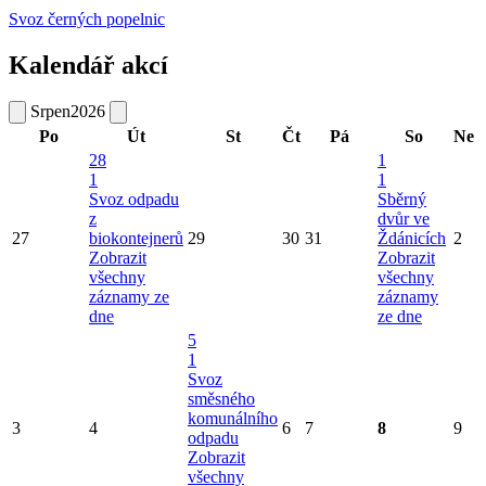
Svoz černých popelnic
Kalendář akcí
Srpen
2026
Po
Út
St
Čt
Pá
So
Ne
28
1
1
1
Svoz odpadu
Sběrný
z
dvůr ve
27
biokontejnerů
29
30
31
Ždánicích
2
Zobrazit
Zobrazit
všechny
všechny
záznamy ze
záznamy
dne
ze dne
5
1
Svoz
směsného
komunálního
3
4
6
7
8
9
odpadu
Zobrazit
všechny