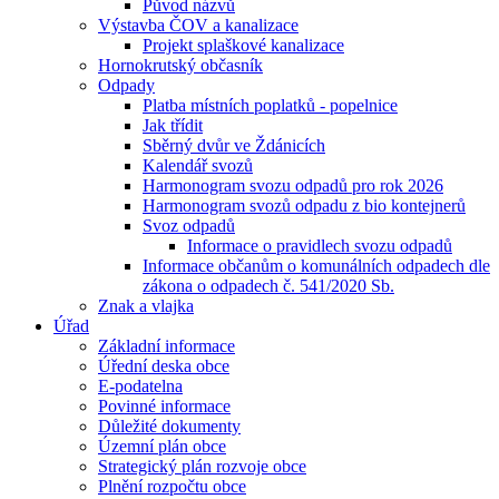
Původ názvů
Výstavba ČOV a kanalizace
Projekt splaškové kanalizace
Hornokrutský občasník
Odpady
Platba místních poplatků - popelnice
Jak třídit
Sběrný dvůr ve Ždánicích
Kalendář svozů
Harmonogram svozu odpadů pro rok 2026
Harmonogram svozů odpadu z bio kontejnerů
Svoz odpadů
Informace o pravidlech svozu odpadů
Informace občanům o komunálních odpadech dle
zákona o odpadech č. 541/2020 Sb.
Znak a vlajka
Úřad
Základní informace
Úřední deska obce
E-podatelna
Povinné informace
Důležité dokumenty
Územní plán obce
Strategický plán rozvoje obce
Plnění rozpočtu obce