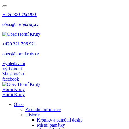
+420 321 796 921
obec@hornikruty.cz
+420 321 796 921
obec@hornikruty.cz
Vyhledávání
Vytisknout
Mapa webu
facebook
Horní Kruty
Horní Kruty
Obec
Základní informace
Historie
Kroniky a pamětní desky
Místní památky