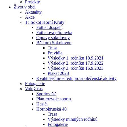
Projekty
Život v obci
Aktuality
Akce
TJ Sokol Horní Kruty
Fotbal dospělí
Fotbalová přípravka
Opravy sokolovny
Běh pro Sokolovnu
Trasa
Pravidla
Výsledky 1. ročníku 18.9.2021
Výsledky 2. ročníku 17.9.2022
Výsledky 3. ročníku 16.9.2023
Plakat 2023
Kvalitnější prostředí pro společenské aktivity
Fotogalerie
Volný čas
Sportoviště
Plán rozvoje sportu
Hasiči
Hornokrutská 40
Trasa
Výsledky minulých ročníků
Fotogalerie