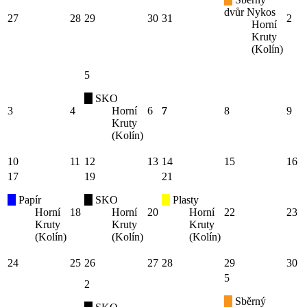
dvůr Nykos
27
28
29
30
31
2
Horní
Kruty
(Kolín)
5
SKO
3
4
Horní
6
7
8
9
Kruty
(Kolín)
10
11
12
13
14
15
16
17
19
21
Papír
SKO
Plasty
Horní
18
Horní
20
Horní
22
23
Kruty
Kruty
Kruty
(Kolín)
(Kolín)
(Kolín)
24
25
26
27
28
29
30
5
2
Sběrný