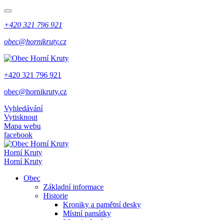
+420 321 796 921
obec@hornikruty.cz
+420 321 796 921
obec@hornikruty.cz
Vyhledávání
Vytisknout
Mapa webu
facebook
Horní Kruty
Horní Kruty
Obec
Základní informace
Historie
Kroniky a pamětní desky
Místní památky