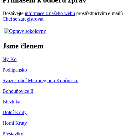
Přihlášení k odběru zpráv
Dostávejte
informace z našeho webu
prostřednictvím e-mailů
Chci se zaregistrovat
Jsme členem
Ny-Ko
Podlipansko
Svazek obcí Mikroregionu Kouřimsko
Bohouňovice II
Březinka
Dolní Kruty
Horní Kruty
Přestavlky