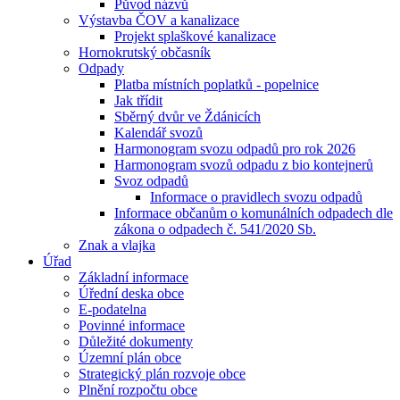
Původ názvů
Výstavba ČOV a kanalizace
Projekt splaškové kanalizace
Hornokrutský občasník
Odpady
Platba místních poplatků - popelnice
Jak třídit
Sběrný dvůr ve Ždánicích
Kalendář svozů
Harmonogram svozu odpadů pro rok 2026
Harmonogram svozů odpadu z bio kontejnerů
Svoz odpadů
Informace o pravidlech svozu odpadů
Informace občanům o komunálních odpadech dle
zákona o odpadech č. 541/2020 Sb.
Znak a vlajka
Úřad
Základní informace
Úřední deska obce
E-podatelna
Povinné informace
Důležité dokumenty
Územní plán obce
Strategický plán rozvoje obce
Plnění rozpočtu obce