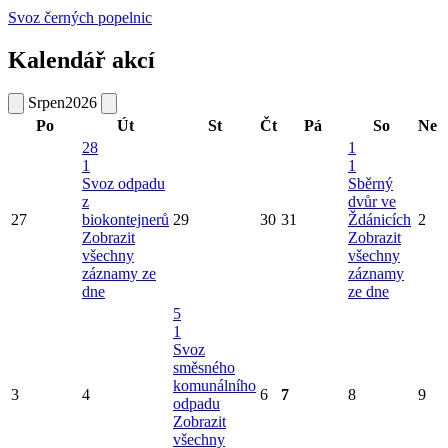
Svoz černých popelnic
Kalendář akcí
Srpen
2026
Po
Út
St
Čt
Pá
So
Ne
28
1
1
1
Svoz odpadu
Sběrný
z
dvůr ve
27
biokontejnerů
29
30
31
Ždánicích
2
Zobrazit
Zobrazit
všechny
všechny
záznamy ze
záznamy
dne
ze dne
5
1
Svoz
směsného
komunálního
3
4
6
7
8
9
odpadu
Zobrazit
všechny