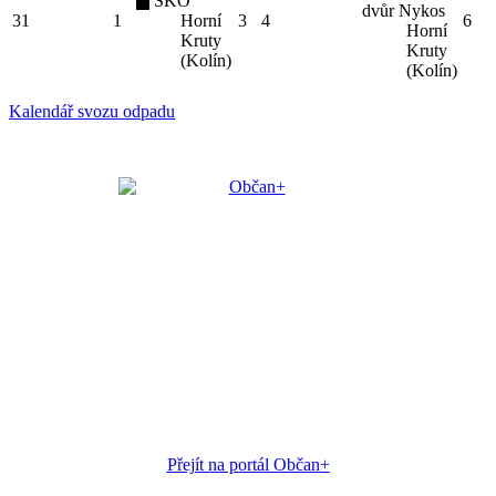
SKO
dvůr Nykos
31
1
Horní
3
4
6
Horní
Kruty
Kruty
(Kolín)
(Kolín)
Kalendář svozu odpadu
Přejít na portál Občan+