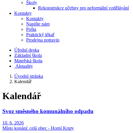
Školy
Rekonstrukce učebny pro neformální vzdělávání
Kontakty
Kontakty
Napište nám
Pošta
Praktický lékař
Prodejna potravin
Úřední deska
Základní škola
Mateřská škola
​
Aktuality
Úvodní stránka
Kalendář
Kalendář
Svoz směsného komunálního odpadu
10. 6. 2026
Místo konání:
celá obec - Horní Kruty