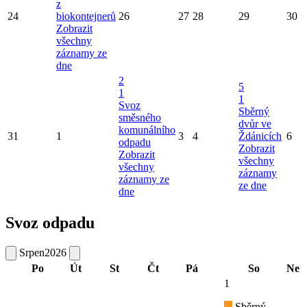
z
24
biokontejnerů
26
27
28
29
30
Zobrazit
všechny
záznamy ze
dne
2
5
1
1
Svoz
Sběrný
směsného
dvůr ve
komunálního
31
1
3
4
Ždánicích
6
odpadu
Zobrazit
Zobrazit
všechny
všechny
záznamy
záznamy ze
ze dne
dne
Svoz odpadu
Srpen
2026
Po
Út
St
Čt
Pá
So
Ne
1
Sběrný