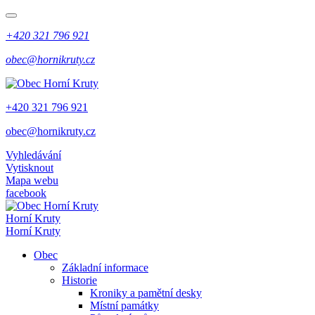
+420 321 796 921
obec@hornikruty.cz
+420 321 796 921
obec@hornikruty.cz
Vyhledávání
Vytisknout
Mapa webu
facebook
Horní Kruty
Horní Kruty
Obec
Základní informace
Historie
Kroniky a pamětní desky
Místní památky