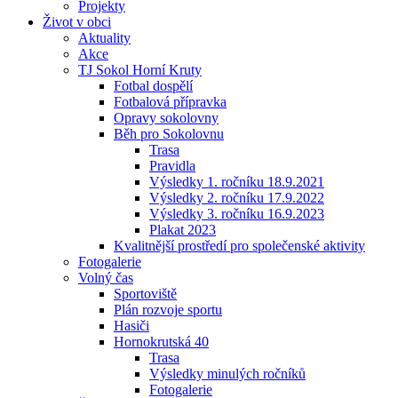
Projekty
Život v obci
Aktuality
Akce
TJ Sokol Horní Kruty
Fotbal dospělí
Fotbalová přípravka
Opravy sokolovny
Běh pro Sokolovnu
Trasa
Pravidla
Výsledky 1. ročníku 18.9.2021
Výsledky 2. ročníku 17.9.2022
Výsledky 3. ročníku 16.9.2023
Plakat 2023
Kvalitnější prostředí pro společenské aktivity
Fotogalerie
Volný čas
Sportoviště
Plán rozvoje sportu
Hasiči
Hornokrutská 40
Trasa
Výsledky minulých ročníků
Fotogalerie