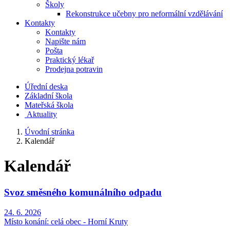
Školy
Rekonstrukce učebny pro neformální vzdělávání
Kontakty
Kontakty
Napište nám
Pošta
Praktický lékař
Prodejna potravin
Úřední deska
Základní škola
Mateřská škola
​
Aktuality
Úvodní stránka
Kalendář
Kalendář
Svoz směsného komunálního odpadu
24. 6. 2026
Místo konání:
celá obec - Horní Kruty