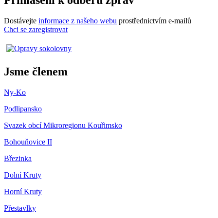
Přihlášení k odběru zpráv
Dostávejte
informace z našeho webu
prostřednictvím e-mailů
Chci se zaregistrovat
Jsme členem
Ny-Ko
Podlipansko
Svazek obcí Mikroregionu Kouřimsko
Bohouňovice II
Březinka
Dolní Kruty
Horní Kruty
Přestavlky