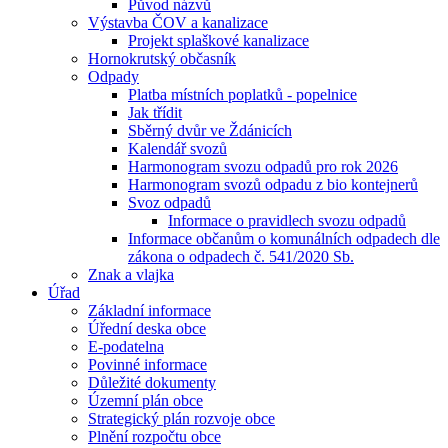
Původ názvů
Výstavba ČOV a kanalizace
Projekt splaškové kanalizace
Hornokrutský občasník
Odpady
Platba místních poplatků - popelnice
Jak třídit
Sběrný dvůr ve Ždánicích
Kalendář svozů
Harmonogram svozu odpadů pro rok 2026
Harmonogram svozů odpadu z bio kontejnerů
Svoz odpadů
Informace o pravidlech svozu odpadů
Informace občanům o komunálních odpadech dle
zákona o odpadech č. 541/2020 Sb.
Znak a vlajka
Úřad
Základní informace
Úřední deska obce
E-podatelna
Povinné informace
Důležité dokumenty
Územní plán obce
Strategický plán rozvoje obce
Plnění rozpočtu obce