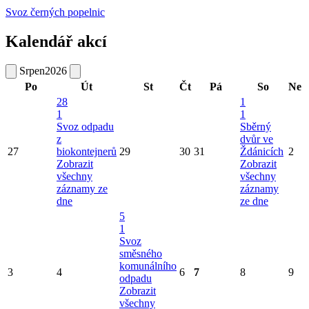
Svoz černých popelnic
Kalendář akcí
Srpen
2026
Po
Út
St
Čt
Pá
So
Ne
28
1
1
1
Svoz odpadu
Sběrný
z
dvůr ve
27
biokontejnerů
29
30
31
Ždánicích
2
Zobrazit
Zobrazit
všechny
všechny
záznamy ze
záznamy
dne
ze dne
5
1
Svoz
směsného
komunálního
3
4
6
7
8
9
odpadu
Zobrazit
všechny