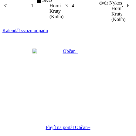
SKO
dvůr Nykos
31
1
Horní
3
4
6
Horní
Kruty
Kruty
(Kolín)
(Kolín)
Kalendář svozu odpadu
Přejít na portál Občan+