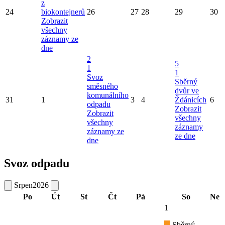
z
24
biokontejnerů
26
27
28
29
30
Zobrazit
všechny
záznamy ze
dne
2
5
1
1
Svoz
Sběrný
směsného
dvůr ve
komunálního
31
1
3
4
Ždánicích
6
odpadu
Zobrazit
Zobrazit
všechny
všechny
záznamy
záznamy ze
ze dne
dne
Svoz odpadu
Srpen
2026
Po
Út
St
Čt
Pá
So
Ne
1
Sběrný