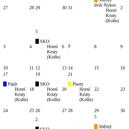
dvůr Nykos
27
28
29
30
31
2
Horní
Kruty
(Kolín)
5
SKO
3
4
Horní
6
7
8
9
Kruty
(Kolín)
10
11
12
13
14
15
16
17
19
21
Papír
SKO
Plasty
Horní
18
Horní
20
Horní
22
23
Kruty
Kruty
Kruty
(Kolín)
(Kolín)
(Kolín)
24
25
26
27
28
29
30
5
2
Sběrný