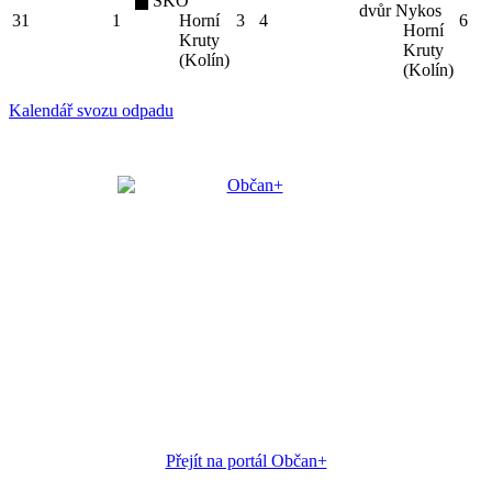
SKO
dvůr Nykos
31
1
Horní
3
4
6
Horní
Kruty
Kruty
(Kolín)
(Kolín)
Kalendář svozu odpadu
Přejít na portál Občan+