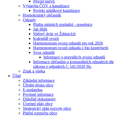
Původ názvů
Výstavba ČOV a kanalizace
Projekt splaškové kanalizace
Hornokrutský občasník
Odpady
Platba místních poplatků - popelnice
Jak třídit
Sběrný dvůr ve Ždánicích
Kalendář svozů
Harmonogram svozu odpadů pro rok 2026
Harmonogram svozů odpadu z bio kontejnerů
Svoz odpadů
Informace o pravidlech svozu odpadů
Informace občanům o komunálních odpadech dle
zákona o odpadech č. 541/2020 Sb.
Znak a vlajka
Úřad
Základní informace
Úřední deska obce
E-podatelna
Povinné informace
Důležité dokumenty
Územní plán obce
Strategický plán rozvoje obce
Plnění rozpočtu obce