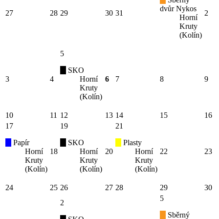
dvůr Nykos
27
28
29
30
31
2
Horní
Kruty
(Kolín)
5
SKO
3
4
Horní
6
7
8
9
Kruty
(Kolín)
10
11
12
13
14
15
16
17
19
21
Papír
SKO
Plasty
Horní
18
Horní
20
Horní
22
23
Kruty
Kruty
Kruty
(Kolín)
(Kolín)
(Kolín)
24
25
26
27
28
29
30
5
2
Sběrný