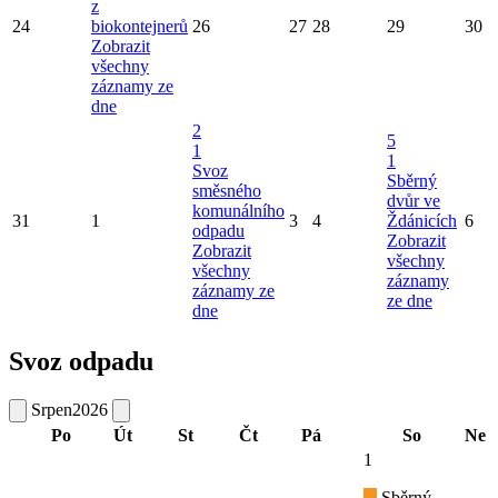
z
24
biokontejnerů
26
27
28
29
30
Zobrazit
všechny
záznamy ze
dne
2
5
1
1
Svoz
Sběrný
směsného
dvůr ve
komunálního
31
1
3
4
Ždánicích
6
odpadu
Zobrazit
Zobrazit
všechny
všechny
záznamy
záznamy ze
ze dne
dne
Svoz odpadu
Srpen
2026
Po
Út
St
Čt
Pá
So
Ne
1
Sběrný