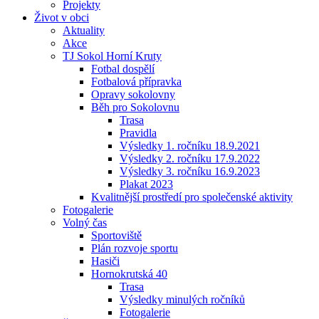
Projekty
Život v obci
Aktuality
Akce
TJ Sokol Horní Kruty
Fotbal dospělí
Fotbalová přípravka
Opravy sokolovny
Běh pro Sokolovnu
Trasa
Pravidla
Výsledky 1. ročníku 18.9.2021
Výsledky 2. ročníku 17.9.2022
Výsledky 3. ročníku 16.9.2023
Plakat 2023
Kvalitnější prostředí pro společenské aktivity
Fotogalerie
Volný čas
Sportoviště
Plán rozvoje sportu
Hasiči
Hornokrutská 40
Trasa
Výsledky minulých ročníků
Fotogalerie