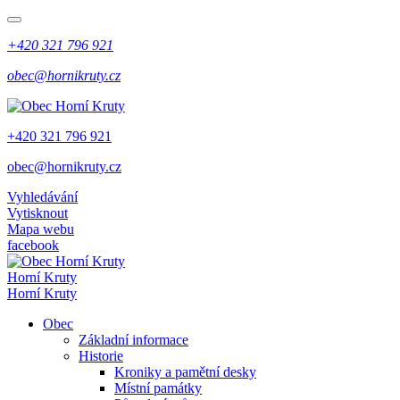
+420 321 796 921
obec@hornikruty.cz
+420 321 796 921
obec@hornikruty.cz
Vyhledávání
Vytisknout
Mapa webu
facebook
Horní Kruty
Horní Kruty
Obec
Základní informace
Historie
Kroniky a pamětní desky
Místní památky