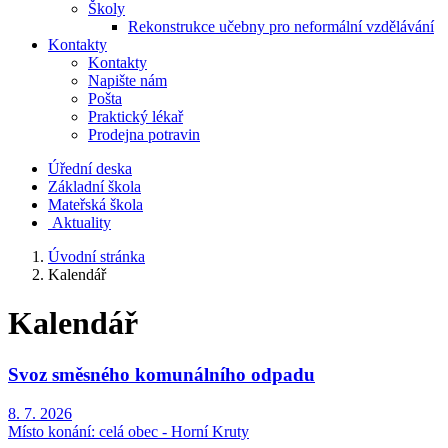
Školy
Rekonstrukce učebny pro neformální vzdělávání
Kontakty
Kontakty
Napište nám
Pošta
Praktický lékař
Prodejna potravin
Úřední deska
Základní škola
Mateřská škola
​
Aktuality
Úvodní stránka
Kalendář
Kalendář
Svoz směsného komunálního odpadu
8. 7. 2026
Místo konání:
celá obec - Horní Kruty