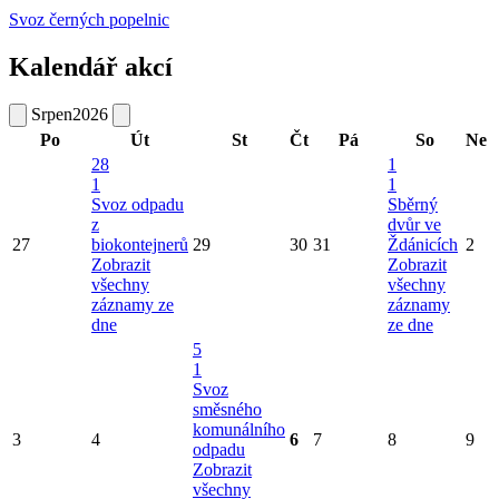
Svoz černých popelnic
Kalendář akcí
Srpen
2026
Po
Út
St
Čt
Pá
So
Ne
28
1
1
1
Svoz odpadu
Sběrný
z
dvůr ve
27
biokontejnerů
29
30
31
Ždánicích
2
Zobrazit
Zobrazit
všechny
všechny
záznamy ze
záznamy
dne
ze dne
5
1
Svoz
směsného
komunálního
3
4
6
7
8
9
odpadu
Zobrazit
všechny