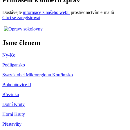
Přihlášení k odběru zpráv
Dostávejte
informace z našeho webu
prostřednictvím e-mailů
Chci se zaregistrovat
Jsme členem
Ny-Ko
Podlipansko
Svazek obcí Mikroregionu Kouřimsko
Bohouňovice II
Březinka
Dolní Kruty
Horní Kruty
Přestavlky