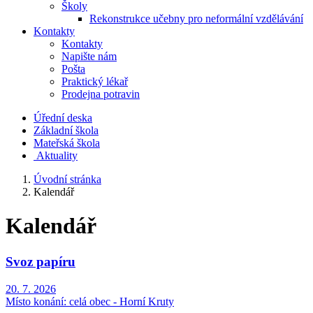
Školy
Rekonstrukce učebny pro neformální vzdělávání
Kontakty
Kontakty
Napište nám
Pošta
Praktický lékař
Prodejna potravin
Úřední deska
Základní škola
Mateřská škola
​
Aktuality
Úvodní stránka
Kalendář
Kalendář
Svoz papíru
20. 7. 2026
Místo konání:
celá obec - Horní Kruty