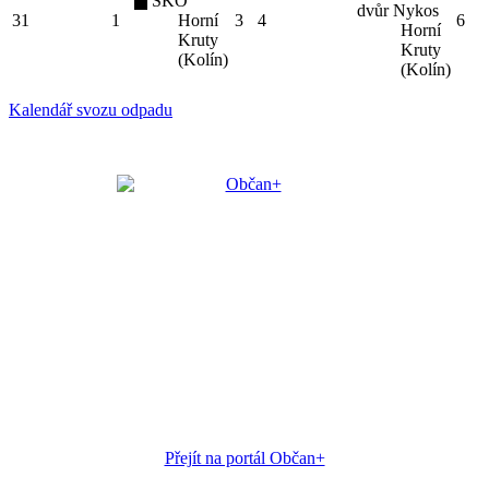
SKO
dvůr Nykos
31
1
Horní
3
4
6
Horní
Kruty
Kruty
(Kolín)
(Kolín)
Kalendář svozu odpadu
Přejít na portál Občan+