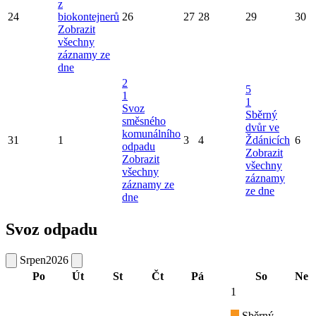
z
24
biokontejnerů
26
27
28
29
30
Zobrazit
všechny
záznamy ze
dne
2
5
1
1
Svoz
Sběrný
směsného
dvůr ve
komunálního
31
1
3
4
Ždánicích
6
odpadu
Zobrazit
Zobrazit
všechny
všechny
záznamy
záznamy ze
ze dne
dne
Svoz odpadu
Srpen
2026
Po
Út
St
Čt
Pá
So
Ne
1
Sběrný