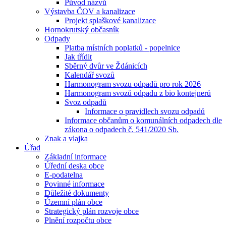
Původ názvů
Výstavba ČOV a kanalizace
Projekt splaškové kanalizace
Hornokrutský občasník
Odpady
Platba místních poplatků - popelnice
Jak třídit
Sběrný dvůr ve Ždánicích
Kalendář svozů
Harmonogram svozu odpadů pro rok 2026
Harmonogram svozů odpadu z bio kontejnerů
Svoz odpadů
Informace o pravidlech svozu odpadů
Informace občanům o komunálních odpadech dle
zákona o odpadech č. 541/2020 Sb.
Znak a vlajka
Úřad
Základní informace
Úřední deska obce
E-podatelna
Povinné informace
Důležité dokumenty
Územní plán obce
Strategický plán rozvoje obce
Plnění rozpočtu obce