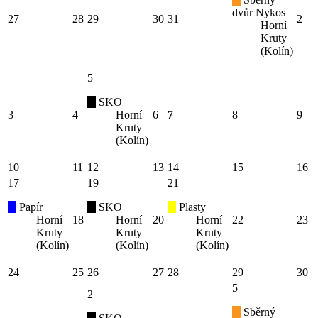
dvůr Nykos
27
28
29
30
31
2
Horní
Kruty
(Kolín)
5
SKO
3
4
Horní
6
7
8
9
Kruty
(Kolín)
10
11
12
13
14
15
16
17
19
21
Papír
SKO
Plasty
Horní
18
Horní
20
Horní
22
23
Kruty
Kruty
Kruty
(Kolín)
(Kolín)
(Kolín)
24
25
26
27
28
29
30
5
2
Sběrný