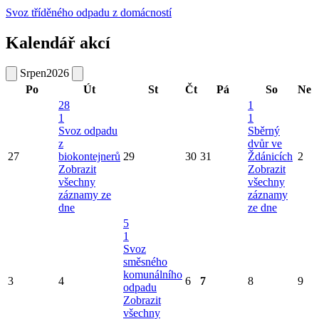
Svoz tříděného odpadu z domácností
Kalendář akcí
Srpen
2026
Po
Út
St
Čt
Pá
So
Ne
28
1
1
1
Svoz odpadu
Sběrný
z
dvůr ve
27
biokontejnerů
29
30
31
Ždánicích
2
Zobrazit
Zobrazit
všechny
všechny
záznamy ze
záznamy
dne
ze dne
5
1
Svoz
směsného
komunálního
3
4
6
7
8
9
odpadu
Zobrazit
všechny