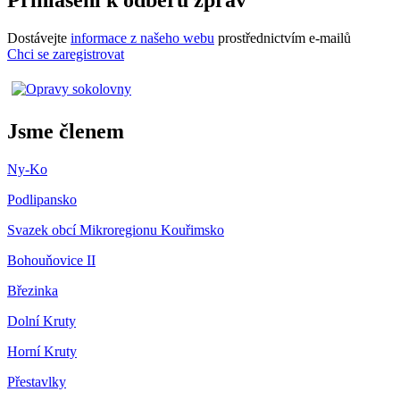
Přihlášení k odběru zpráv
Dostávejte
informace z našeho webu
prostřednictvím e-mailů
Chci se zaregistrovat
Jsme členem
Ny-Ko
Podlipansko
Svazek obcí Mikroregionu Kouřimsko
Bohouňovice II
Březinka
Dolní Kruty
Horní Kruty
Přestavlky