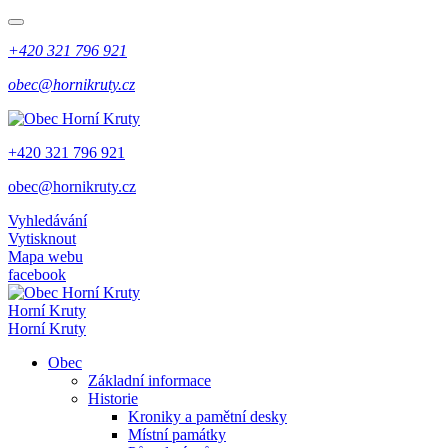
+420 321 796 921
obec@hornikruty.cz
+420 321 796 921
obec@hornikruty.cz
Vyhledávání
Vytisknout
Mapa webu
facebook
Horní Kruty
Horní Kruty
Obec
Základní informace
Historie
Kroniky a pamětní desky
Místní památky