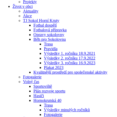
Projekty
Život v obci
Aktuality
Akce
TJ Sokol Horní Kruty
Fotbal dospělí
Fotbalová přípravka
Opravy sokolovny
Běh pro Sokolovnu
Trasa
Pravidla
Výsledky 1. ročníku 18.9.2021
Výsledky 2. ročníku 17.9.2022
Výsledky 3. ročníku 16.9.2023
Plakat 2023
Kvalitnější prostředí pro společenské aktivity
Fotogalerie
Volný čas
Sportoviště
Plán rozvoje sportu
Hasiči
Hornokrutská 40
Trasa
Výsledky minulých ročníků
Fotogalerie