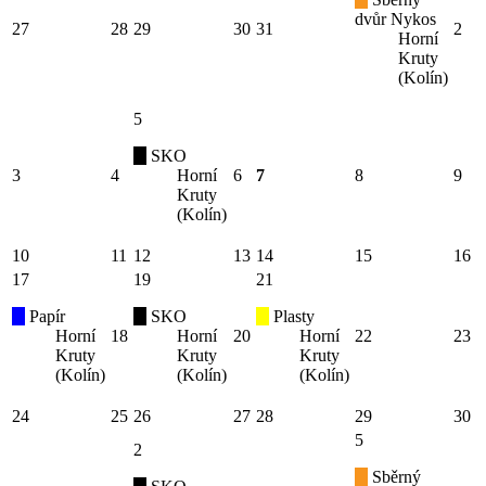
dvůr Nykos
27
28
29
30
31
2
Horní
Kruty
(Kolín)
5
SKO
3
4
Horní
6
7
8
9
Kruty
(Kolín)
10
11
12
13
14
15
16
17
19
21
Papír
SKO
Plasty
Horní
18
Horní
20
Horní
22
23
Kruty
Kruty
Kruty
(Kolín)
(Kolín)
(Kolín)
24
25
26
27
28
29
30
5
2
Sběrný