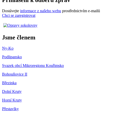
Přihlášení k odběru zpráv
Dostávejte
informace z našeho webu
prostřednictvím e-mailů
Chci se zaregistrovat
Jsme členem
Ny-Ko
Podlipansko
Svazek obcí Mikroregionu Kouřimsko
Bohouňovice II
Březinka
Dolní Kruty
Horní Kruty
Přestavlky