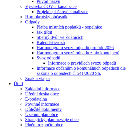
Původ názvů
Výstavba ČOV a kanalizace
Projekt splaškové kanalizace
Hornokrutský občasník
Odpady
Platba místních poplatků - popelnice
Jak třídit
Sběrný dvůr ve Ždánicích
Kalendář svozů
Harmonogram svozu odpadů pro rok 2026
Harmonogram svozů odpadu z bio kontejnerů
Svoz odpadů
Informace o pravidlech svozu odpadů
Informace občanům o komunálních odpadech dle
zákona o odpadech č. 541/2020 Sb.
Znak a vlajka
Úřad
Základní informace
Úřední deska obce
E-podatelna
Povinné informace
Důležité dokumenty
Územní plán obce
Strategický plán rozvoje obce
Plnění rozpočtu obce