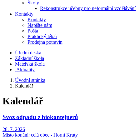
Školy
Rekonstrukce učebny pro neformální vzdělávání
Kontakty
Kontakty
Napište nám
Pošta
Praktický lékař
Prodejna potravin
Úřední deska
Základní škola
Mateřská škola
​
Aktuality
Úvodní stránka
Kalendář
Kalendář
Svoz odpadu z biokontejnerů
28. 7. 2026
Místo konání:
celá obec - Horní Kruty