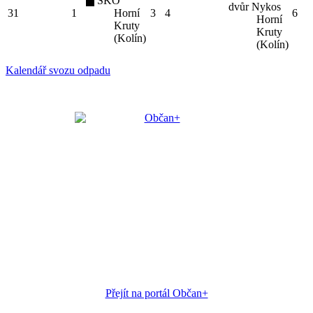
SKO
dvůr Nykos
31
1
Horní
3
4
6
Horní
Kruty
Kruty
(Kolín)
(Kolín)
Kalendář svozu odpadu
Přejít na portál Občan+