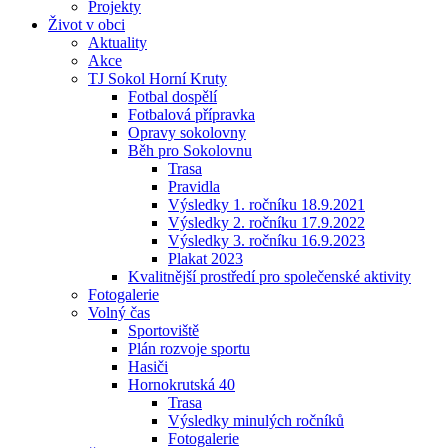
Projekty
Život v obci
Aktuality
Akce
TJ Sokol Horní Kruty
Fotbal dospělí
Fotbalová přípravka
Opravy sokolovny
Běh pro Sokolovnu
Trasa
Pravidla
Výsledky 1. ročníku 18.9.2021
Výsledky 2. ročníku 17.9.2022
Výsledky 3. ročníku 16.9.2023
Plakat 2023
Kvalitnější prostředí pro společenské aktivity
Fotogalerie
Volný čas
Sportoviště
Plán rozvoje sportu
Hasiči
Hornokrutská 40
Trasa
Výsledky minulých ročníků
Fotogalerie