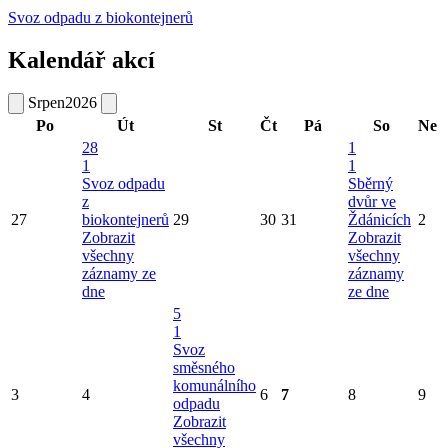
Svoz odpadu z biokontejnerů
Kalendář akcí
Srpen
2026
Po
Út
St
Čt
Pá
So
Ne
28
1
1
1
Svoz odpadu
Sběrný
z
dvůr ve
27
biokontejnerů
29
30
31
Ždánicích
2
Zobrazit
Zobrazit
všechny
všechny
záznamy ze
záznamy
dne
ze dne
5
1
Svoz
směsného
komunálního
3
4
6
7
8
9
odpadu
Zobrazit
všechny