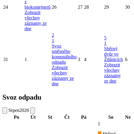
z
24
biokontejnerů
26
27
28
29
30
Zobrazit
všechny
záznamy ze
dne
2
5
1
1
Svoz
Sběrný
směsného
dvůr ve
komunálního
31
1
3
4
Ždánicích
6
odpadu
Zobrazit
Zobrazit
všechny
všechny
záznamy
záznamy ze
ze dne
dne
Svoz odpadu
Srpen
2026
Po
Út
St
Čt
Pá
So
Ne
1
Sběrný