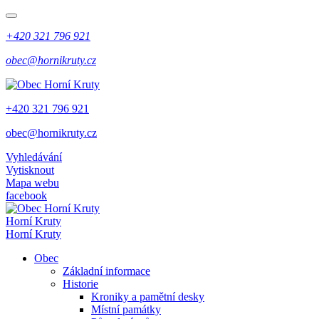
+420 321 796 921
obec@hornikruty.cz
+420 321 796 921
obec@hornikruty.cz
Vyhledávání
Vytisknout
Mapa webu
facebook
Horní Kruty
Horní Kruty
Obec
Základní informace
Historie
Kroniky a pamětní desky
Místní památky