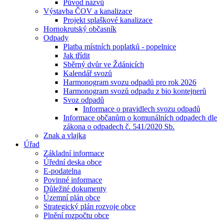
Původ názvů
Výstavba ČOV a kanalizace
Projekt splaškové kanalizace
Hornokrutský občasník
Odpady
Platba místních poplatků - popelnice
Jak třídit
Sběrný dvůr ve Ždánicích
Kalendář svozů
Harmonogram svozu odpadů pro rok 2026
Harmonogram svozů odpadu z bio kontejnerů
Svoz odpadů
Informace o pravidlech svozu odpadů
Informace občanům o komunálních odpadech dle
zákona o odpadech č. 541/2020 Sb.
Znak a vlajka
Úřad
Základní informace
Úřední deska obce
E-podatelna
Povinné informace
Důležité dokumenty
Územní plán obce
Strategický plán rozvoje obce
Plnění rozpočtu obce