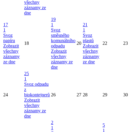
všechny
záznamy ze
dne
19
17
1
21
1
Svoz
1
Svoz
směsného
Svoz
papíru
komunálního
plastů
18
20
22
23
Zobrazit
odpadu
Zobrazit
všechny
Zobrazit
všechny
záznamy
všechny
záznamy
ze dne
záznamy ze
ze dne
dne
25
1
Svoz odpadu
z
24
biokontejnerů
26
27
28
29
30
Zobrazit
všechny
záznamy ze
dne
2
5
1
1