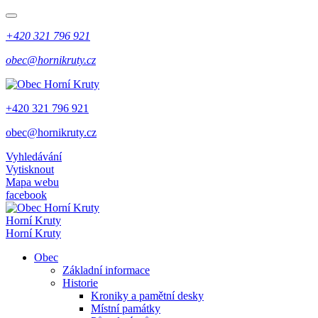
+420 321 796 921
obec@hornikruty.cz
+420 321 796 921
obec@hornikruty.cz
Vyhledávání
Vytisknout
Mapa webu
facebook
Horní Kruty
Horní Kruty
Obec
Základní informace
Historie
Kroniky a pamětní desky
Místní památky