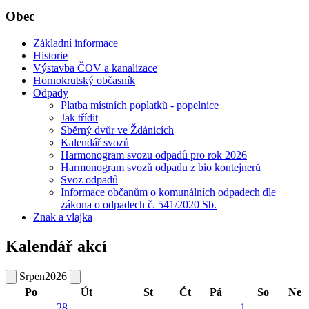
Obec
Základní informace
Historie
Výstavba ČOV a kanalizace
Hornokrutský občasník
Odpady
Platba místních poplatků - popelnice
Jak třídit
Sběrný dvůr ve Ždánicích
Kalendář svozů
Harmonogram svozu odpadů pro rok 2026
Harmonogram svozů odpadu z bio kontejnerů
Svoz odpadů
Informace občanům o komunálních odpadech dle
zákona o odpadech č. 541/2020 Sb.
Znak a vlajka
Kalendář akcí
Srpen
2026
Po
Út
St
Čt
Pá
So
Ne
28
1