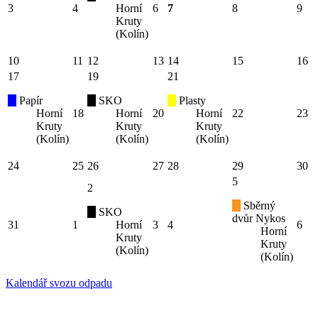
3
4
Horní
6
7
8
9
Kruty
(Kolín)
10
11
12
13
14
15
16
17
19
21
Papír
SKO
Plasty
Horní
18
Horní
20
Horní
22
23
Kruty
Kruty
Kruty
(Kolín)
(Kolín)
(Kolín)
24
25
26
27
28
29
30
5
2
Sběrný
SKO
dvůr Nykos
31
1
Horní
3
4
6
Horní
Kruty
Kruty
(Kolín)
(Kolín)
Kalendář svozu odpadu