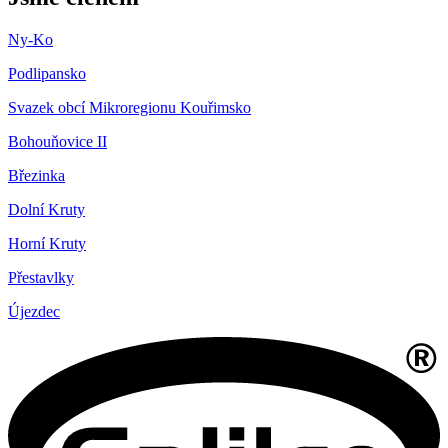
Ny-Ko
Podlipansko
Svazek obcí Mikroregionu Kouřimsko
Bohouňovice II
Březinka
Dolní Kruty
Horní Kruty
Přestavlky
Újezdec