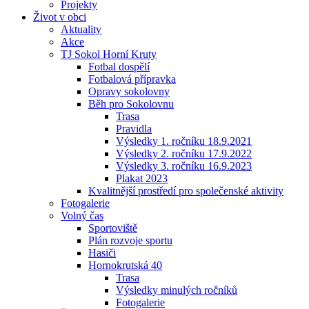
Projekty
Život v obci
Aktuality
Akce
TJ Sokol Horní Kruty
Fotbal dospělí
Fotbalová přípravka
Opravy sokolovny
Běh pro Sokolovnu
Trasa
Pravidla
Výsledky 1. ročníku 18.9.2021
Výsledky 2. ročníku 17.9.2022
Výsledky 3. ročníku 16.9.2023
Plakat 2023
Kvalitnější prostředí pro společenské aktivity
Fotogalerie
Volný čas
Sportoviště
Plán rozvoje sportu
Hasiči
Hornokrutská 40
Trasa
Výsledky minulých ročníků
Fotogalerie