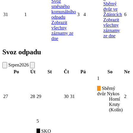
Svoz
Sběrný
směsného
dvůr ve
komunálního
31
1
3
4
Ždánicích
6
odpadu
Zobrazit
Zobrazit
všechny
všechny
záznamy
záznamy ze
ze dne
dne
Svoz odpadu
Srpen
2026
Po
Út
St
Čt
Pá
So
Ne
1
Sběrný
dvůr Nykos
27
28
29
30
31
2
Horní
Kruty
(Kolín)
5
SKO