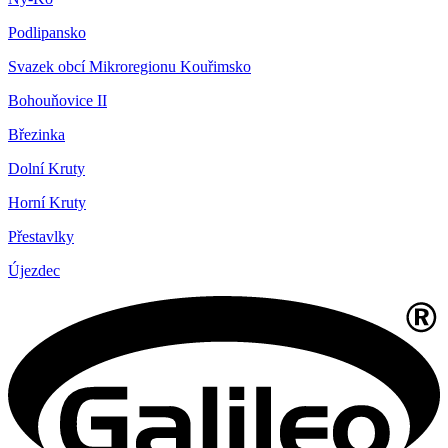
Podlipansko
Svazek obcí Mikroregionu Kouřimsko
Bohouňovice II
Březinka
Dolní Kruty
Horní Kruty
Přestavlky
Újezdec