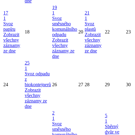
dne
19
17
1
21
1
Svoz
1
Svoz
směsného
Svoz
papíru
komunálního
plastů
18
20
22
23
Zobrazit
odpadu
Zobrazit
všechny
Zobrazit
všechny
záznamy
všechny
záznamy
ze dne
záznamy ze
ze dne
dne
25
1
Svoz odpadu
z
24
biokontejnerů
26
27
28
29
30
Zobrazit
všechny
záznamy ze
dne
2
5
1
1
Svoz
Sběrný
směsného
dvůr ve
komunálního