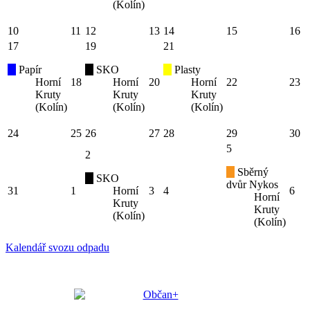
(Kolín)
10
11
12
13
14
15
16
17
19
21
Papír
SKO
Plasty
Horní
18
Horní
20
Horní
22
23
Kruty
Kruty
Kruty
(Kolín)
(Kolín)
(Kolín)
24
25
26
27
28
29
30
5
2
Sběrný
SKO
dvůr Nykos
31
1
Horní
3
4
6
Horní
Kruty
Kruty
(Kolín)
(Kolín)
Kalendář svozu odpadu