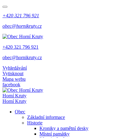
+420 321 796 921
obec@hornikruty.cz
+420 321 796 921
obec@hornikruty.cz
Vyhledávání
Vytisknout
Mapa webu
facebook
Horní Kruty
Horní Kruty
Obec
Základní informace
Historie
Kroniky a pamětní desky
Místní památky