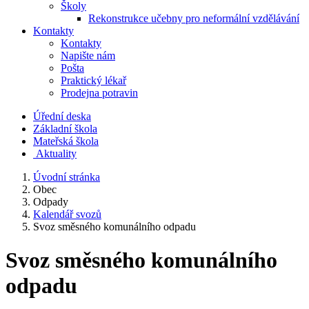
Školy
Rekonstrukce učebny pro neformální vzdělávání
Kontakty
Kontakty
Napište nám
Pošta
Praktický lékař
Prodejna potravin
Úřední deska
Základní škola
Mateřská škola
​
Aktuality
Úvodní stránka
Obec
Odpady
Kalendář svozů
Svoz směsného komunálního odpadu
Svoz směsného komunálního
odpadu