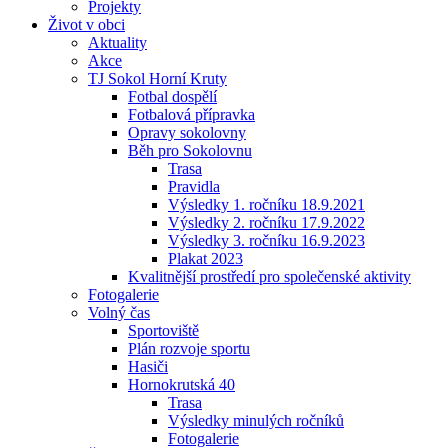
Projekty
Život v obci
Aktuality
Akce
TJ Sokol Horní Kruty
Fotbal dospělí
Fotbalová přípravka
Opravy sokolovny
Běh pro Sokolovnu
Trasa
Pravidla
Výsledky 1. ročníku 18.9.2021
Výsledky 2. ročníku 17.9.2022
Výsledky 3. ročníku 16.9.2023
Plakat 2023
Kvalitnější prostředí pro společenské aktivity
Fotogalerie
Volný čas
Sportoviště
Plán rozvoje sportu
Hasiči
Hornokrutská 40
Trasa
Výsledky minulých ročníků
Fotogalerie