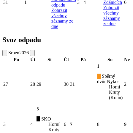
31
1
3
4
Ždánicích
6
odpadu
Zobrazit
Zobrazit
všechny
všechny
záznamy
záznamy ze
ze dne
dne
Svoz odpadu
Srpen
2026
Po
Út
St
Čt
Pá
So
Ne
1
Sběrný
dvůr Nykos
27
28
29
30
31
2
Horní
Kruty
(Kolín)
5
SKO
3
4
Horní
6
7
8
9
Kruty