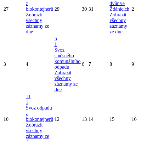
z
dvůr ve
27
biokontejnerů
29
30
31
Ždánicích
2
Zobrazit
Zobrazit
všechny
všechny
záznamy ze
záznamy
dne
ze dne
5
1
Svoz
směsného
komunálního
3
4
6
7
8
9
odpadu
Zobrazit
všechny
záznamy ze
dne
11
1
Svoz odpadu
z
10
biokontejnerů
12
13
14
15
16
Zobrazit
všechny
záznamy ze