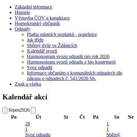
Základní informace
Historie
Výstavba ČOV a kanalizace
Hornokrutský občasník
Odpady
Platba místních poplatků - popelnice
Jak třídit
Sběrný dvůr ve Ždánicích
Kalendář svozů
Harmonogram svozu odpadů pro rok 2026
Harmonogram svozů odpadu z bio kontejnerů
Svoz odpadů
Informace občanům o komunálních odpadech dle
zákona o odpadech č. 541/2020 Sb.
Znak a vlajka
Kalendář akcí
Srpen
2026
Po
Út
St
Čt
Pá
So
Ne
28
1
1
1
Svoz odpadu
Sběrný