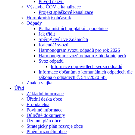
Původ názvů
Výstavba ČOV a kanalizace
Projekt splaškové kanalizace
Hornokrutský občasník
Odpady
Platba místních poplatků - popelnice
Jak třídit
Sběrný dvůr ve Ždánicích
Kalendář svozů
Harmonogram svozu odpadů pro rok 2026
Harmonogram svozů odpadu z bio kontejnerů
Svoz odpadů
Informace o pravidlech svozu odpadů
Informace občanům o komunálních odpadech dle
zákona o odpadech č. 541/2020 Sb.
Znak a vlajka
Úřad
Základní informace
Úřední deska obce
E-podatelna
Povinné informace
Důležité dokumenty
Územní plán obce
Strategický plán rozvoje obce
Plnění rozpočtu obce