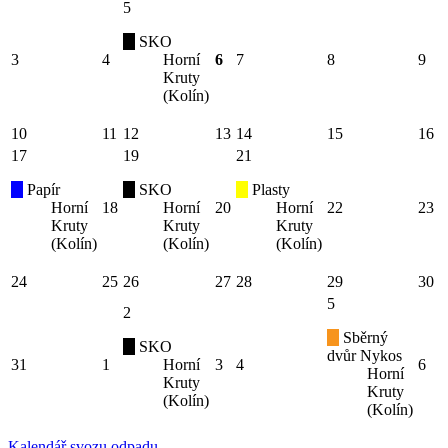
5
SKO
3
4
Horní
6
7
8
9
Kruty
(Kolín)
10
11
12
13
14
15
16
17
19
21
Papír
SKO
Plasty
Horní
18
Horní
20
Horní
22
23
Kruty
Kruty
Kruty
(Kolín)
(Kolín)
(Kolín)
24
25
26
27
28
29
30
5
2
Sběrný
SKO
dvůr Nykos
31
1
Horní
3
4
6
Horní
Kruty
Kruty
(Kolín)
(Kolín)
Kalendář svozu odpadu