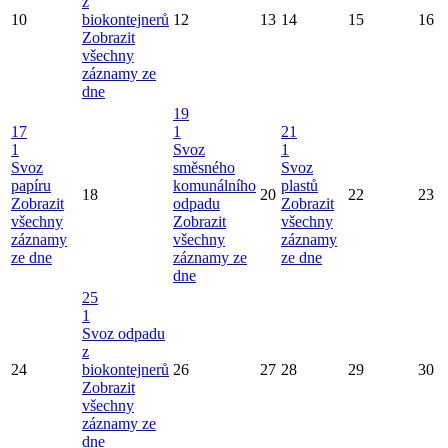
z
10
biokontejnerů
12
13
14
15
16
Zobrazit
všechny
záznamy ze
dne
19
17
1
21
1
Svoz
1
Svoz
směsného
Svoz
papíru
komunálního
plastů
18
20
22
23
Zobrazit
odpadu
Zobrazit
všechny
Zobrazit
všechny
záznamy
všechny
záznamy
ze dne
záznamy ze
ze dne
dne
25
1
Svoz odpadu
z
24
biokontejnerů
26
27
28
29
30
Zobrazit
všechny
záznamy ze
dne