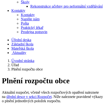
Školy
Rekonstrukce učebny pro neformální vzdělávání
Kontakty
Kontakty
Napište nám
Pošta
Praktický lékař
Prodejna potravin
Úřední deska
Základní škola
Mateřská škola
​
Aktuality
Úvodní stránka
Úřad
Plnění rozpočtu obce
Plnění rozpočtu obce
Aktuální rozpočet, včetně všech rozpočtových opatření naleznete
na
úřední desce v sekci Rozpočet
. Níže naleznete pravidené výkazy
o plnění jednotlivých položek rozpočtu.