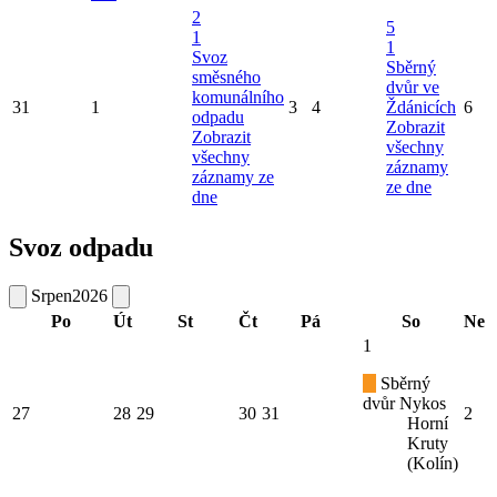
2
5
1
1
Svoz
Sběrný
směsného
dvůr ve
komunálního
31
1
3
4
Ždánicích
6
odpadu
Zobrazit
Zobrazit
všechny
všechny
záznamy
záznamy ze
ze dne
dne
Svoz odpadu
Srpen
2026
Po
Út
St
Čt
Pá
So
Ne
1
Sběrný
dvůr Nykos
27
28
29
30
31
2
Horní
Kruty
(Kolín)