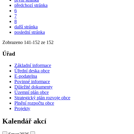
předchozí stránka
6
7
8
další stránka
poslední stránka
Zobrazeno
141
-
152
ze 152
Úřad
Základní informace
Úřední deska obce
E-podatelna
Povinné informace
Důležité dokumenty
Územní plán obce
Strategický plán rozvoje obce
Plnění rozpočtu obce
Projekty
Kalendář akcí