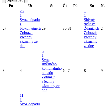
Srpen
2026
Po
Út
St
Čt
Pá
So
Ne
28
1
1
1
Svoz odpadu
Sběrný
z
dvůr ve
27
biokontejnerů
29
30
31
Ždánicích
2
Zobrazit
Zobrazit
všechny
všechny
záznamy ze
záznamy
dne
ze dne
5
1
Svoz
směsného
komunálního
3
4
6
7
8
9
odpadu
Zobrazit
všechny
záznamy ze
dne
11
1
Svoz odpadu