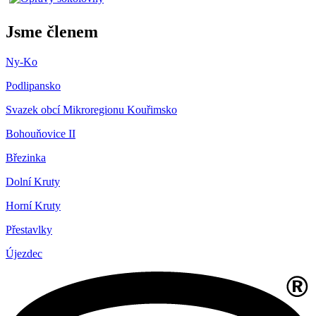
Jsme členem
Ny-Ko
Podlipansko
Svazek obcí Mikroregionu Kouřimsko
Bohouňovice II
Březinka
Dolní Kruty
Horní Kruty
Přestavlky
Újezdec