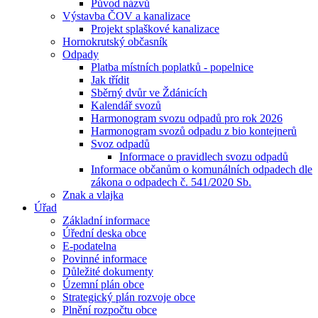
Původ názvů
Výstavba ČOV a kanalizace
Projekt splaškové kanalizace
Hornokrutský občasník
Odpady
Platba místních poplatků - popelnice
Jak třídit
Sběrný dvůr ve Ždánicích
Kalendář svozů
Harmonogram svozu odpadů pro rok 2026
Harmonogram svozů odpadu z bio kontejnerů
Svoz odpadů
Informace o pravidlech svozu odpadů
Informace občanům o komunálních odpadech dle
zákona o odpadech č. 541/2020 Sb.
Znak a vlajka
Úřad
Základní informace
Úřední deska obce
E-podatelna
Povinné informace
Důležité dokumenty
Územní plán obce
Strategický plán rozvoje obce
Plnění rozpočtu obce