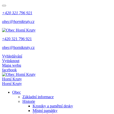
+420 321 796 921
obec@hornikruty.cz
+420 321 796 921
obec@hornikruty.cz
Vyhledávání
Vytisknout
Mapa webu
facebook
Horní Kruty
Horní Kruty
Obec
Základní informace
Historie
Kroniky a pamětní desky
Místní památky