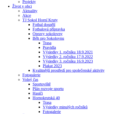
Projekty
Život v obci
Aktuality
Akce
TJ Sokol Horní Kruty
Fotbal dospělí
Fotbalová přípravka
Opravy sokolovny
Běh pro Sokolovnu
Trasa
Pravidla
Výsledky 1. ročníku 18.9.2021
Výsledky 2. ročníku 17.9.2022
Výsledky 3. ročníku 16.9.2023
Plakat 2023
Kvalitnější prostředí pro společenské aktivity
Fotogalerie
Volný čas
Sportoviště
Plán rozvoje sportu
Hasiči
Hornokrutská 40
Trasa
Výsledky minulých ročníků
Fotogalerie