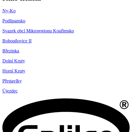
Ny-Ko
Podlipansko
Svazek obcí Mikroregionu Kouřimsko
Bohouňovice II
Březinka
Dolní Kruty
Horní Kruty
Přestavlky
Újezdec