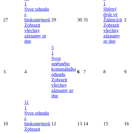
1
1
Svoz odpadu
Sběrný
z
dvůr ve
27
biokontejnerů
29
30
31
Ždánicích
2
Zobrazit
Zobrazit
všechny
všechny
záznamy ze
záznamy
dne
ze dne
5
1
Svoz
směsného
komunálního
3
4
6
7
8
9
odpadu
Zobrazit
všechny
záznamy ze
dne
11
1
Svoz odpadu
z
10
biokontejnerů
12
13
14
15
16
Zobrazit