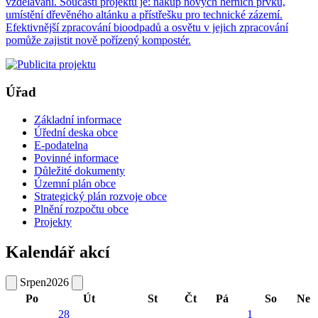
vzdělávání. Součástí projektu je: nákup nových herních prvků,
umístění dřevěného altánku a přístřešku pro technické zázemí.
Efektivnější zpracování bioodpadů a osvětu v jejich zpracování
pomůže zajistit nově pořízený kompostér.
Úřad
Základní informace
Úřední deska obce
E-podatelna
Povinné informace
Důležité dokumenty
Územní plán obce
Strategický plán rozvoje obce
Plnění rozpočtu obce
Projekty
Kalendář akcí
Srpen
2026
Po
Út
St
Čt
Pá
So
Ne
28
1