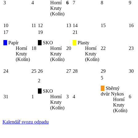
3
4
Horní
6
7
8
9
Kruty
(Kolín)
10
11
12
13
14
15
16
17
19
21
Papír
SKO
Plasty
Horní
18
Horní
20
Horní
22
23
Kruty
Kruty
Kruty
(Kolín)
(Kolín)
(Kolín)
24
25
26
27
28
29
30
5
2
Sběrný
SKO
dvůr Nykos
31
1
Horní
3
4
6
Horní
Kruty
Kruty
(Kolín)
(Kolín)
Kalendář svozu odpadu