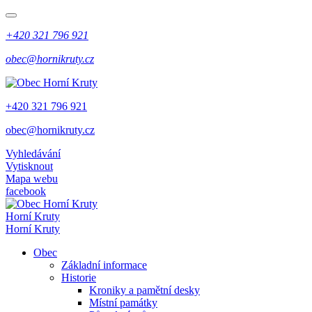
+420 321 796 921
obec@hornikruty.cz
+420 321 796 921
obec@hornikruty.cz
Vyhledávání
Vytisknout
Mapa webu
facebook
Horní Kruty
Horní Kruty
Obec
Základní informace
Historie
Kroniky a pamětní desky
Místní památky