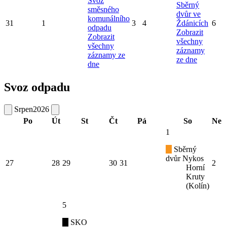
Svoz
Sběrný
směsného
dvůr ve
komunálního
31
1
3
4
Ždánicích
6
odpadu
Zobrazit
Zobrazit
všechny
všechny
záznamy
záznamy ze
ze dne
dne
Svoz odpadu
Srpen
2026
Po
Út
St
Čt
Pá
So
Ne
1
Sběrný
dvůr Nykos
27
28
29
30
31
2
Horní
Kruty
(Kolín)
5
SKO