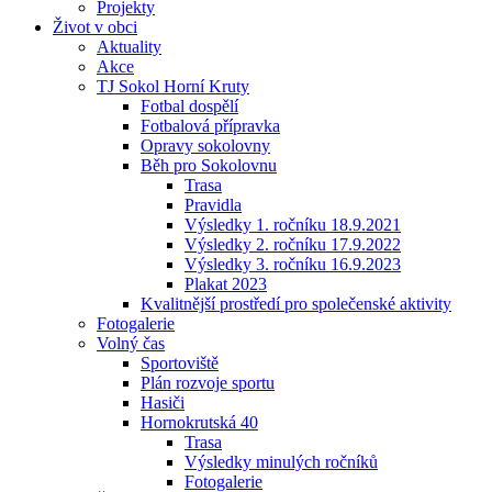
Projekty
Život v obci
Aktuality
Akce
TJ Sokol Horní Kruty
Fotbal dospělí
Fotbalová přípravka
Opravy sokolovny
Běh pro Sokolovnu
Trasa
Pravidla
Výsledky 1. ročníku 18.9.2021
Výsledky 2. ročníku 17.9.2022
Výsledky 3. ročníku 16.9.2023
Plakat 2023
Kvalitnější prostředí pro společenské aktivity
Fotogalerie
Volný čas
Sportoviště
Plán rozvoje sportu
Hasiči
Hornokrutská 40
Trasa
Výsledky minulých ročníků
Fotogalerie