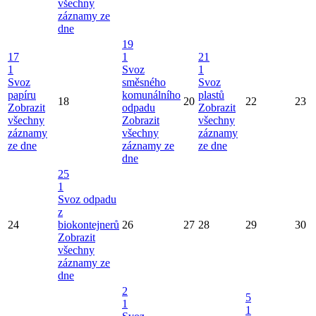
všechny
záznamy ze
dne
19
17
1
21
1
Svoz
1
Svoz
směsného
Svoz
papíru
komunálního
plastů
18
20
22
23
Zobrazit
odpadu
Zobrazit
všechny
Zobrazit
všechny
záznamy
všechny
záznamy
ze dne
záznamy ze
ze dne
dne
25
1
Svoz odpadu
z
24
biokontejnerů
26
27
28
29
30
Zobrazit
všechny
záznamy ze
dne
2
5
1
1