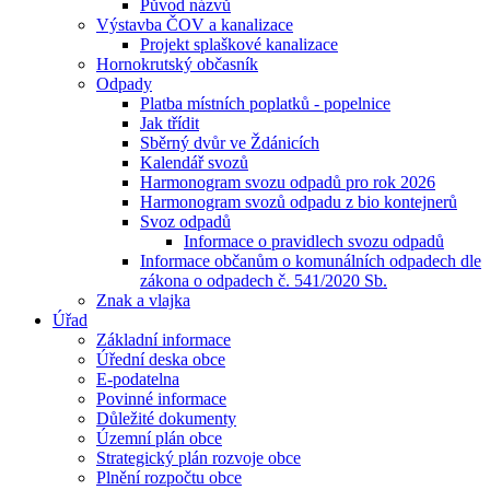
Původ názvů
Výstavba ČOV a kanalizace
Projekt splaškové kanalizace
Hornokrutský občasník
Odpady
Platba místních poplatků - popelnice
Jak třídit
Sběrný dvůr ve Ždánicích
Kalendář svozů
Harmonogram svozu odpadů pro rok 2026
Harmonogram svozů odpadu z bio kontejnerů
Svoz odpadů
Informace o pravidlech svozu odpadů
Informace občanům o komunálních odpadech dle
zákona o odpadech č. 541/2020 Sb.
Znak a vlajka
Úřad
Základní informace
Úřední deska obce
E-podatelna
Povinné informace
Důležité dokumenty
Územní plán obce
Strategický plán rozvoje obce
Plnění rozpočtu obce