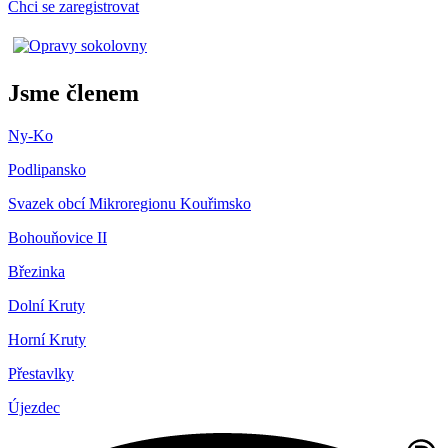
Chci se zaregistrovat
Jsme členem
Ny-Ko
Podlipansko
Svazek obcí Mikroregionu Kouřimsko
Bohouňovice II
Březinka
Dolní Kruty
Horní Kruty
Přestavlky
Újezdec