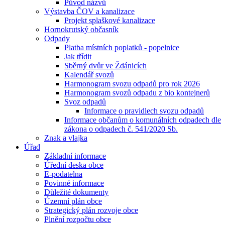
Původ názvů
Výstavba ČOV a kanalizace
Projekt splaškové kanalizace
Hornokrutský občasník
Odpady
Platba místních poplatků - popelnice
Jak třídit
Sběrný dvůr ve Ždánicích
Kalendář svozů
Harmonogram svozu odpadů pro rok 2026
Harmonogram svozů odpadu z bio kontejnerů
Svoz odpadů
Informace o pravidlech svozu odpadů
Informace občanům o komunálních odpadech dle
zákona o odpadech č. 541/2020 Sb.
Znak a vlajka
Úřad
Základní informace
Úřední deska obce
E-podatelna
Povinné informace
Důležité dokumenty
Územní plán obce
Strategický plán rozvoje obce
Plnění rozpočtu obce