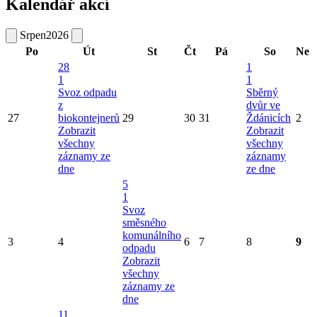
Kalendář akcí
Srpen
2026
Po
Út
St
Čt
Pá
So
Ne
28
1
1
1
Svoz odpadu
Sběrný
z
dvůr ve
27
biokontejnerů
29
30
31
Ždánicích
2
Zobrazit
Zobrazit
všechny
všechny
záznamy ze
záznamy
dne
ze dne
5
1
Svoz
směsného
komunálního
3
4
6
7
8
9
odpadu
Zobrazit
všechny
záznamy ze
dne
11