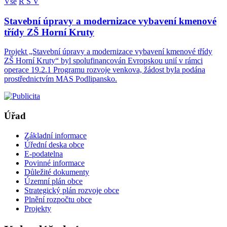
Vše
R
S
V
Stavební úpravy a modernizace vybavení kmenové
třídy ZŠ Horní Kruty
Projekt „Stavební úpravy a modernizace vybavení kmenové třídy
ZŠ Horní Kruty“ byl spolufinancován Evropskou unií v rámci
operace 19.2.1 Programu rozvoje venkova, žádost byla podána
prostřednictvím MAS Podlipansko.
Úřad
Základní informace
Úřední deska obce
E-podatelna
Povinné informace
Důležité dokumenty
Územní plán obce
Strategický plán rozvoje obce
Plnění rozpočtu obce
Projekty