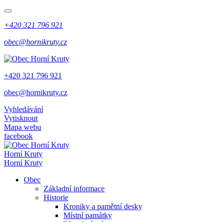
+420 321 796 921
obec@hornikruty.cz
+420 321 796 921
obec@hornikruty.cz
Vyhledávání
Vytisknout
Mapa webu
facebook
Horní Kruty
Horní Kruty
Obec
Základní informace
Historie
Kroniky a pamětní desky
Místní památky