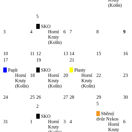
(Kolín)
5
SKO
3
4
Horní
6
7
8
9
Kruty
(Kolín)
10
11
12
13
14
15
16
17
19
21
Papír
SKO
Plasty
Horní
18
Horní
20
Horní
22
23
Kruty
Kruty
Kruty
(Kolín)
(Kolín)
(Kolín)
24
25
26
27
28
29
30
5
2
Sběrný
SKO
dvůr Nykos
31
1
Horní
3
4
6
Horní
Kruty
Kruty