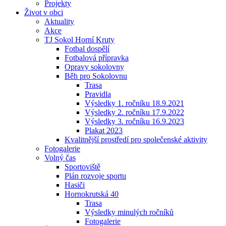
Projekty
Život v obci
Aktuality
Akce
TJ Sokol Horní Kruty
Fotbal dospělí
Fotbalová přípravka
Opravy sokolovny
Běh pro Sokolovnu
Trasa
Pravidla
Výsledky 1. ročníku 18.9.2021
Výsledky 2. ročníku 17.9.2022
Výsledky 3. ročníku 16.9.2023
Plakat 2023
Kvalitnější prostředí pro společenské aktivity
Fotogalerie
Volný čas
Sportoviště
Plán rozvoje sportu
Hasiči
Hornokrutská 40
Trasa
Výsledky minulých ročníků
Fotogalerie