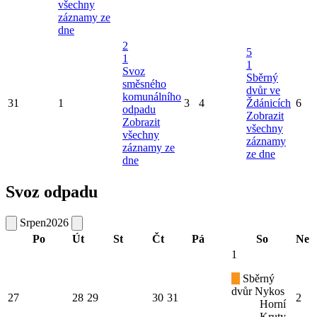
všechny
záznamy ze
dne
2
5
1
1
Svoz
Sběrný
směsného
dvůr ve
komunálního
31
1
3
4
Ždánicích
6
odpadu
Zobrazit
Zobrazit
všechny
všechny
záznamy
záznamy ze
ze dne
dne
Svoz odpadu
Srpen
2026
Po
Út
St
Čt
Pá
So
Ne
1
Sběrný
dvůr Nykos
27
28
29
30
31
2
Horní
Kruty