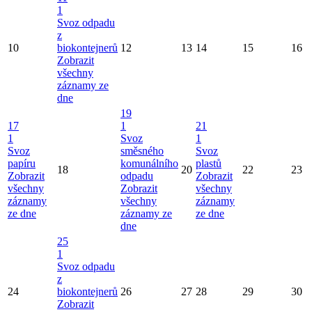
1
Svoz odpadu
z
10
biokontejnerů
12
13
14
15
16
Zobrazit
všechny
záznamy ze
dne
19
17
1
21
1
Svoz
1
Svoz
směsného
Svoz
papíru
komunálního
plastů
18
20
22
23
Zobrazit
odpadu
Zobrazit
všechny
Zobrazit
všechny
záznamy
všechny
záznamy
ze dne
záznamy ze
ze dne
dne
25
1
Svoz odpadu
z
24
biokontejnerů
26
27
28
29
30
Zobrazit