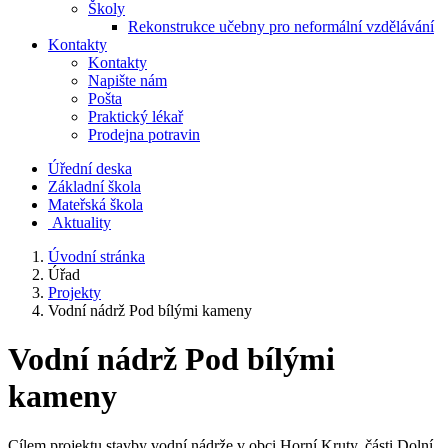
Školy
Rekonstrukce učebny pro neformální vzdělávání
Kontakty
Kontakty
Napište nám
Pošta
Praktický lékař
Prodejna potravin
Úřední deska
Základní škola
Mateřská škola
​
Aktuality
Úvodní stránka
Úřad
Projekty
Vodní nádrž Pod bílými kameny
Vodní nádrž Pod bílými
kameny
Cílem projektu stavby vodní nádrže v obci Horní Kruty, části Dolní