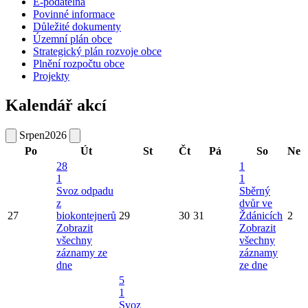
E-podatelna
Povinné informace
Důležité dokumenty
Územní plán obce
Strategický plán rozvoje obce
Plnění rozpočtu obce
Projekty
Kalendář akcí
Srpen
2026
Po
Út
St
Čt
Pá
So
Ne
28
1
1
1
Svoz odpadu
Sběrný
z
dvůr ve
27
biokontejnerů
29
30
31
Ždánicích
2
Zobrazit
Zobrazit
všechny
všechny
záznamy ze
záznamy
dne
ze dne
5
1
Svoz