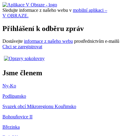
Sledujte informace z našeho webu v
mobilní aplikaci –
V OBRAZE.
Přihlášení k odběru zpráv
Dostávejte
informace z našeho webu
prostřednictvím e-mailů
Chci se zaregistrovat
Jsme členem
Ny-Ko
Podlipansko
Svazek obcí Mikroregionu Kouřimsko
Bohouňovice II
Březinka