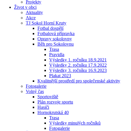
Projekty
Život v obci
Aktuality
Akce
TJ Sokol Horní Kruty
Fotbal dospělí
Fotbalová přípravka
Opravy sokolovny
Běh pro Sokolovnu
Trasa
Pravidla
Výsledky 1. ročníku 18.9.2021
Výsledky 2. ročníku 17.9.2022
Výsledky 3. ročníku 16.9.2023
Plakat 2023
Kvalitnější prostředí pro společenské aktivity
Fotogalerie
Volný čas
Sportoviště
Plán rozvoje sportu
Hasiči
Hornokrutská 40
Trasa
Výsledky minulých ročníků
Fotogalerie