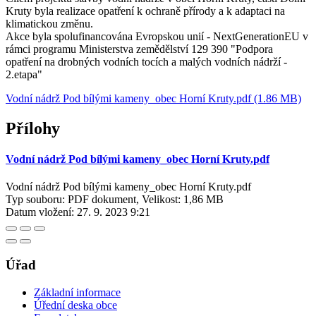
Kruty byla realizace opatření k ochraně přírody a k adaptaci na
klimatickou změnu.
Akce byla spolufinancována Evropskou unií - NextGenerationEU v
rámci programu Ministerstva zemědělství 129 390 "Podpora
opatření na drobných vodních tocích a malých vodních nádrží -
2.etapa"
Vodní nádrž Pod bílými kameny_obec Horní Kruty.pdf (1.86 MB)
Přílohy
Vodní nádrž Pod bílými kameny_obec Horní Kruty.pdf
Vodní nádrž Pod bílými kameny_obec Horní Kruty.pdf
Typ souboru: PDF dokument, Velikost: 1,86 MB
Datum vložení:
27. 9. 2023 9:21
Úřad
Základní informace
Úřední deska obce