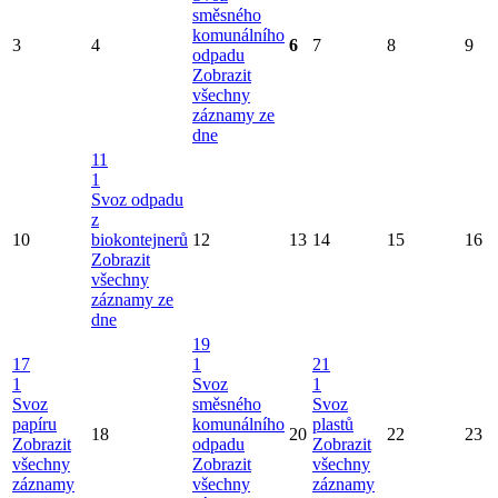
směsného
komunálního
3
4
6
7
8
9
odpadu
Zobrazit
všechny
záznamy ze
dne
11
1
Svoz odpadu
z
10
biokontejnerů
12
13
14
15
16
Zobrazit
všechny
záznamy ze
dne
19
17
1
21
1
Svoz
1
Svoz
směsného
Svoz
papíru
komunálního
plastů
18
20
22
23
Zobrazit
odpadu
Zobrazit
všechny
Zobrazit
všechny
záznamy
všechny
záznamy