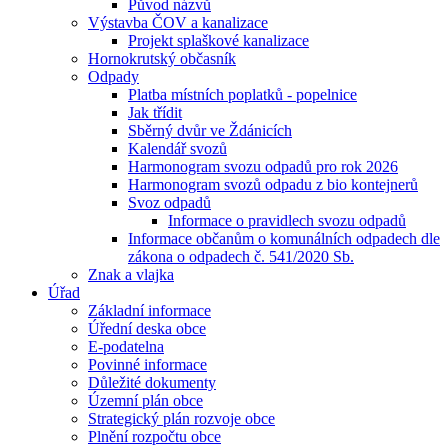
Původ názvů
Výstavba ČOV a kanalizace
Projekt splaškové kanalizace
Hornokrutský občasník
Odpady
Platba místních poplatků - popelnice
Jak třídit
Sběrný dvůr ve Ždánicích
Kalendář svozů
Harmonogram svozu odpadů pro rok 2026
Harmonogram svozů odpadu z bio kontejnerů
Svoz odpadů
Informace o pravidlech svozu odpadů
Informace občanům o komunálních odpadech dle
zákona o odpadech č. 541/2020 Sb.
Znak a vlajka
Úřad
Základní informace
Úřední deska obce
E-podatelna
Povinné informace
Důležité dokumenty
Územní plán obce
Strategický plán rozvoje obce
Plnění rozpočtu obce