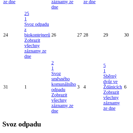
ze dne
záznamy ze
ze dne
dne
25
1
Svoz odpadu
z
24
biokontejnerů
26
27
28
29
30
Zobrazit
všechny
záznamy ze
dne
2
5
1
1
Svoz
Sběrný
směsného
dvůr ve
komunálního
31
1
3
4
Ždánicích
6
odpadu
Zobrazit
Zobrazit
všechny
všechny
záznamy
záznamy ze
ze dne
dne
Svoz odpadu