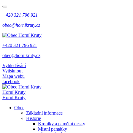
+420 321 796 921
obec@hornikruty.cz
+420 321 796 921
obec@hornikruty.cz
Vyhledávání
Vytisknout
Mapa webu
facebook
Horní Kruty
Horní Kruty
Obec
Základní informace
Historie
Kroniky a pamětní desky
Místní památky