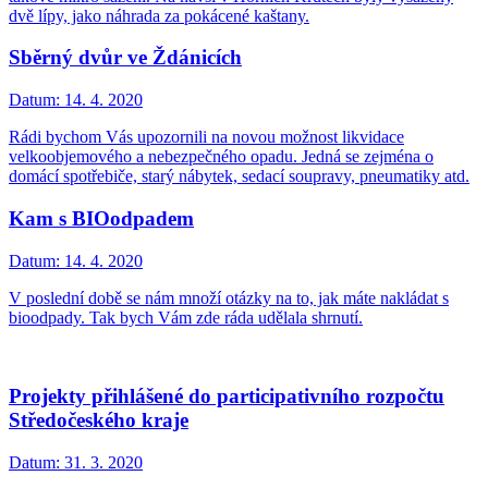
dvě lípy, jako náhrada za pokácené kaštany.
Sběrný dvůr ve Ždánicích
Datum:
14. 4. 2020
Rádi bychom Vás upozornili na novou možnost likvidace
velkoobjemového a nebezpečného opadu. Jedná se zejména o
domácí spotřebiče, starý nábytek, sedací soupravy, pneumatiky atd.
Kam s BIOodpadem
Datum:
14. 4. 2020
V poslední době se nám množí otázky na to, jak máte nakládat s
bioodpady. Tak bych Vám zde ráda udělala shrnutí.
Projekty přihlášené do participativního rozpočtu
Středočeského kraje
Datum:
31. 3. 2020