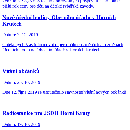
vybralo 3198,-Kč. Z těchto dobrovolných příspěvků nakoupíme
příští rok ceny pro děti na dětské rybářské závody.
Nové úřední hodiny Obecního úřadu v Horních
Krutech
Datum:
3. 12. 2019
Chtěla bych Vás informovat o personálních změnách a o změnách
úředních hodin na Obecním úřadě v Horních Krutech.
Vítání občánků
Datum:
25. 10. 2019
Dne 12. října 2019 se uskutečnilo slavnostní vítání nových občánků.
Radiostanice pro JSDH Horní Kruty
Datum:
19. 10. 2019