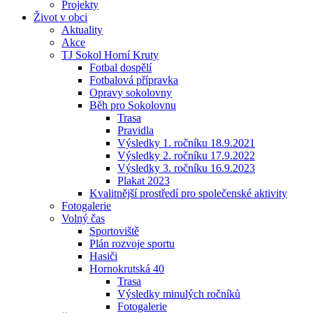
Projekty
Život v obci
Aktuality
Akce
TJ Sokol Horní Kruty
Fotbal dospělí
Fotbalová přípravka
Opravy sokolovny
Běh pro Sokolovnu
Trasa
Pravidla
Výsledky 1. ročníku 18.9.2021
Výsledky 2. ročníku 17.9.2022
Výsledky 3. ročníku 16.9.2023
Plakat 2023
Kvalitnější prostředí pro společenské aktivity
Fotogalerie
Volný čas
Sportoviště
Plán rozvoje sportu
Hasiči
Hornokrutská 40
Trasa
Výsledky minulých ročníků
Fotogalerie