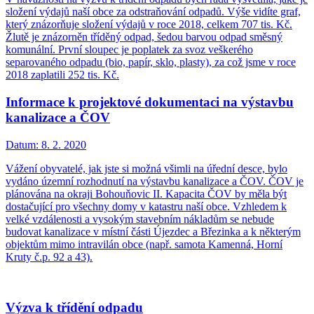
složení výdajů naší obce za odstraňování odpadů. Výše vidíte graf,
který znázorňuje složení výdajů v roce 2018, celkem 707 tis. Kč.
Žlutě je znázorněn tříděný odpad, šedou barvou odpad směsný
komunální. První sloupec je poplatek za svoz veškerého
separovaného odpadu (bio, papír, sklo, plasty), za což jsme v roce
2018 zaplatili 252 tis. Kč.
Informace k projektové dokumentaci na výstavbu
kanalizace a ČOV
Datum:
8. 2. 2020
Vážení obyvatelé, jak jste si možná všimli na úřední desce, bylo
vydáno územní rozhodnutí na výstavbu kanalizace a ČOV. ČOV je
plánována na okraji Bohouňovic II. Kapacita ČOV by měla být
dostačující pro všechny domy v katastru naší obce. Vzhledem k
velké vzdálenosti a vysokým stavebním nákladům se nebude
budovat kanalizace v místní části Újezdec a Březinka a k některým
objektům mimo intravilán obce (např. samota Kamenná, Horní
Kruty č.p. 92 a 43).
Výzva k třídění odpadu