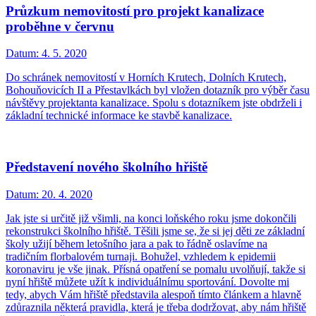
Průzkum nemovitostí pro projekt kanalizace
proběhne v červnu
Datum:
4. 5. 2020
Do schránek nemovitostí v Horních Krutech, Dolních Krutech,
Bohouňovicích II a Přestavlkách byl vložen dotazník pro výběr času
návštěvy projektanta kanalizace. Spolu s dotazníkem jste obdrželi i
základní technické informace ke stavbě kanalizace.
Představení nového školního hřiště
Datum:
20. 4. 2020
Jak jste si určitě již všimli, na konci loňského roku jsme dokončili
rekonstrukci školního hřiště. Těšili jsme se, že si jej děti ze základní
školy užijí během letošního jara a pak to řádně oslavíme na
tradičním florbalovém turnaji. Bohužel, vzhledem k epidemii
koronaviru je vše jinak. Přísná opatření se pomalu uvolňují, takže si
nyní hřiště můžete užít k individuálnímu sportování. Dovolte mi
tedy, abych Vám hřiště představila alespoň tímto článkem a hlavně
zdůraznila některá pravidla, která je třeba dodržovat, aby nám hřiště