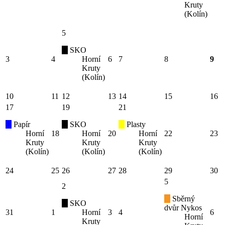
Kruty
(Kolín)
5
SKO
3
4
Horní
6
7
8
9
Kruty
(Kolín)
10
11
12
13
14
15
16
17
19
21
Papír
SKO
Plasty
Horní
18
Horní
20
Horní
22
23
Kruty
Kruty
Kruty
(Kolín)
(Kolín)
(Kolín)
24
25
26
27
28
29
30
5
2
Sběrný
SKO
dvůr Nykos
31
1
Horní
3
4
6
Horní
Kruty