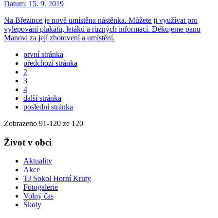
Datum:
15. 9. 2019
Na Březince je nově umístěna nástěnka. Můžete ji využívat pro
vylepování plakátů, letáků a různých informací. Děkujeme panu
Manovi za její zhotovení a umístění.
první stránka
předchozí stránka
2
3
4
další stránka
poslední stránka
Zobrazeno
91
-
120
ze 120
Život v obci
Aktuality
Akce
TJ Sokol Horní Kruty
Fotogalerie
Volný čas
Školy