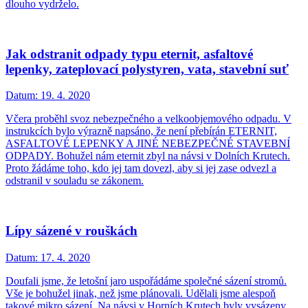
dlouho vydrželo.
Jak odstranit odpady typu eternit, asfaltové
lepenky, zateplovací polystyren, vata, stavební suť
Datum:
19. 4. 2020
Včera proběhl svoz nebezpečného a velkoobjemového odpadu. V
instrukcích bylo výrazně napsáno, že není přebírán ETERNIT,
ASFALTOVÉ LEPENKY A JINÉ NEBEZPEČNÉ STAVEBNÍ
ODPADY. Bohužel nám eternit zbyl na návsi v Dolních Krutech.
Proto žádáme toho, kdo jej tam dovezl, aby si jej zase odvezl a
odstranil v souladu se zákonem.
Lípy sázené v rouškách
Datum:
17. 4. 2020
Doufali jsme, že letošní jaro uspořádáme společné sázení stromů.
Vše je bohužel jinak, než jsme plánovali. Udělali jsme alespoň
takové mikro sázení. Na návsi v Horních Krutech byly vysázeny