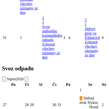
všechny
záznamy ze
dne
2
5
1
1
Svoz
Sběrný
směsného
dvůr ve
komunálního
31
1
3
4
Ždánicích
6
odpadu
Zobrazit
Zobrazit
všechny
všechny
záznamy
záznamy ze
ze dne
dne
Svoz odpadu
Srpen
2026
Po
Út
St
Čt
Pá
So
Ne
1
Sběrný
dvůr Nykos
27
28
29
30
31
2
Horní