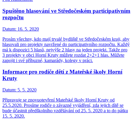
Spuštěno hlasování ve Středočeském participativním
rozpočtu
Datum:
16. 5. 2020
Prosím všechny, kdo mají trvalé bydliště ve Středočeském kraji, aby
hlasovali pro projekty navržené do participativního rozpočtu. Každý
má k dispozici 5 hlasů, nejvýše 2 hlasy na jeden projekt. Takže pro
3 projekty v obci Horní Kruty můžete rozdat 2+2+1 hlas. Můžete
zapojit i své příbuzné, kamarády, kolegy v práci.
Informace pro rodiče dětí z Mateřské školy Horní
Kruty
Datum:
5. 5. 2020
Připravuje se znovuotevření Mateřské školy Horní Kruty od
25.5.2020. Prosíme rodiče o závazné vyjádření, zda jejich dítě se
bude účastnit předškolního vzdělávání od 25. 5. 2020 a to do pátku
15. 5. 2020.