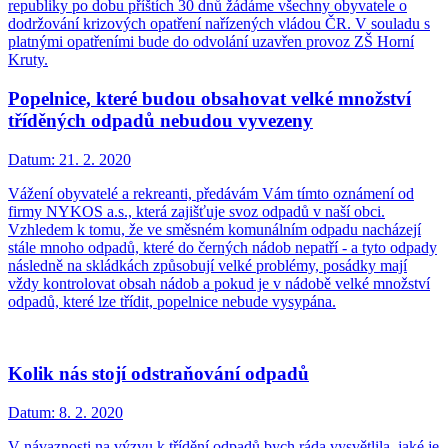
republiky po dobu příštích 30 dnů žádáme všechny obyvatele o
dodržování krizových opatření nařízených vládou ČR. V souladu s
platnými opatřeními bude do odvolání uzavřen provoz ZŠ Horní
Kruty.
Popelnice, které budou obsahovat velké množství
tříděných odpadů nebudou vyvezeny
Datum:
21. 2. 2020
Vážení obyvatelé a rekreanti, předávám Vám tímto oznámení od
firmy NYKOS a.s., která zajišťuje svoz odpadů v naší obci.
Vzhledem k tomu, že ve směsném komunálním odpadu nacházejí
stále mnoho odpadů, které do černých nádob nepatří - a tyto odpady
následně na skládkách způsobují velké problémy, posádky mají
vždy kontrolovat obsah nádob a pokud je v nádobě velké množství
odpadů, které lze třídit, popelnice nebude vysypána.
Kolik nás stojí odstraňování odpadů
Datum:
8. 2. 2020
V návaznosti na výzvu k třídění odpadů bych ráda vysvětlila, jaké je