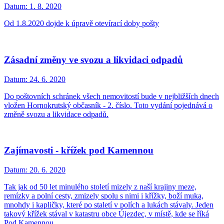
Datum:
1. 8. 2020
Od 1.8.2020 dojde k úpravě otevírací doby pošty
Zásadní změny ve svozu a likvidaci odpadů
Datum:
24. 6. 2020
Do poštovních schránek všech nemovitostí bude v nejbližších dnech
vložen Hornokrutský občasník - 2. číslo. Toto vydání pojednává o
změně svozu a likvidace odpadů.
Zajímavosti - křížek pod Kamennou
Datum:
20. 6. 2020
Tak jak od 50 let minulého století mizely z naší krajiny meze,
remízky a polní cesty, zmizely spolu s nimi i křížky, boží muka,
mnohdy i kapličky, které po staletí v polích a lukách stávaly. Jeden
takový křížek stával v katastru obce Újezdec, v místě, kde se říká
Pod Kamennou.