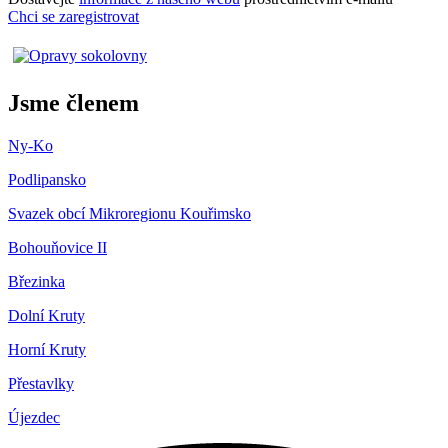
Chci se zaregistrovat
Jsme členem
Ny-Ko
Podlipansko
Svazek obcí Mikroregionu Kouřimsko
Bohouňovice II
Březinka
Dolní Kruty
Horní Kruty
Přestavlky
Újezdec