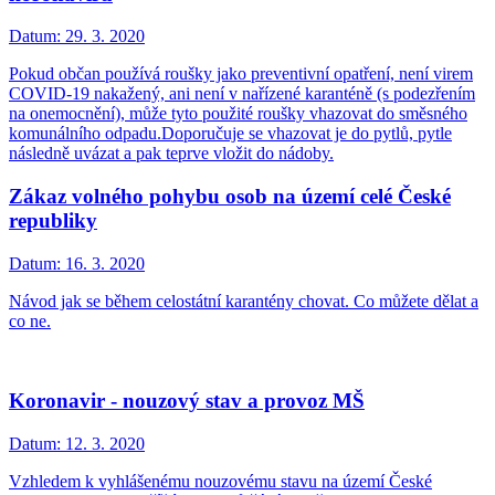
Datum:
29. 3. 2020
Pokud občan používá roušky jako preventivní opatření, není virem
COVID-19 nakažený, ani není v nařízené karanténě (s podezřením
na onemocnění), může tyto použité roušky vhazovat do směsného
komunálního odpadu.Doporučuje se vhazovat je do pytlů, pytle
následně uvázat a pak teprve vložit do nádoby.
Zákaz volného pohybu osob na území celé České
republiky
Datum:
16. 3. 2020
Návod jak se během celostátní karantény chovat. Co můžete dělat a
co ne.
Koronavir - nouzový stav a provoz MŠ
Datum:
12. 3. 2020
Vzhledem k vyhlášenému nouzovému stavu na území České