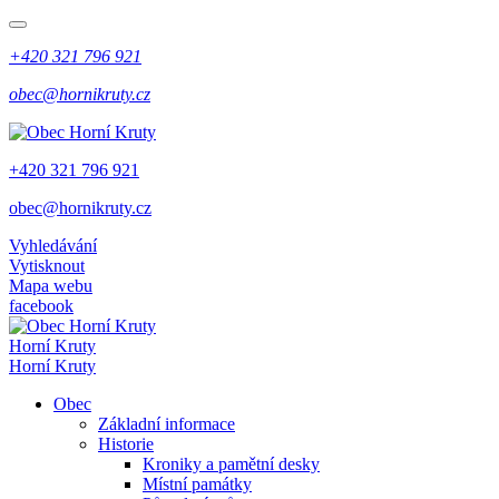
+420 321 796 921
obec@hornikruty.cz
+420 321 796 921
obec@hornikruty.cz
Vyhledávání
Vytisknout
Mapa webu
facebook
Horní Kruty
Horní Kruty
Obec
Základní informace
Historie
Kroniky a pamětní desky
Místní památky