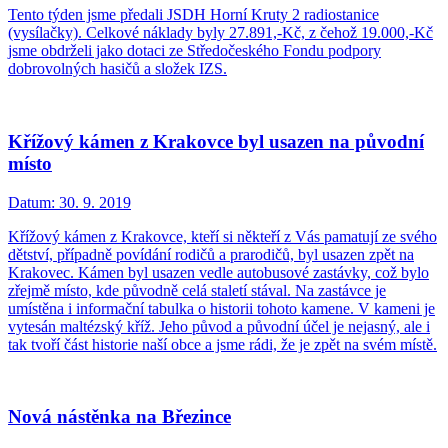
Tento týden jsme předali JSDH Horní Kruty 2 radiostanice
(vysílačky). Celkové náklady byly 27.891,-Kč, z čehož 19.000,-Kč
jsme obdrželi jako dotaci ze Středočeského Fondu podpory
dobrovolných hasičů a složek IZS.
Křížový kámen z Krakovce byl usazen na původní
místo
Datum:
30. 9. 2019
Křížový kámen z Krakovce, kteří si někteří z Vás pamatují ze svého
dětství, případně povídání rodičů a prarodičů, byl usazen zpět na
Krakovec. Kámen byl usazen vedle autobusové zastávky, což bylo
zřejmě místo, kde původně celá staletí stával. Na zastávce je
umístěna i informační tabulka o historii tohoto kamene. V kameni je
vytesán maltézský kříž. Jeho původ a původní účel je nejasný, ale i
tak tvoří část historie naší obce a jsme rádi, že je zpět na svém místě.
Nová nástěnka na Březince