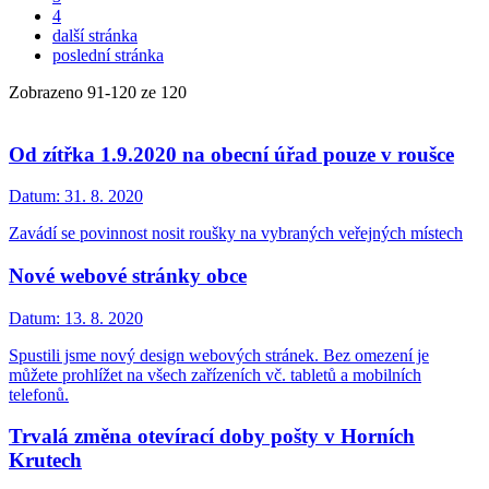
4
další stránka
poslední stránka
Zobrazeno
91
-
120
ze 120
Od zítřka 1.9.2020 na obecní úřad pouze v roušce
Datum:
31. 8. 2020
Zavádí se povinnost nosit roušky na vybraných veřejných místech
Nové webové stránky obce
Datum:
13. 8. 2020
Spustili jsme nový design webových stránek. Bez omezení je
můžete prohlížet na všech zařízeních vč. tabletů a mobilních
telefonů.
Trvalá změna otevírací doby pošty v Horních
Krutech