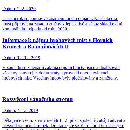
Datum:
5. 2. 2020
Letošní rok se ponese ve znamení třídění odpadu. Naše obec se
musí připravit na zásadní změny v legislativě a zákaz skládkování
komunálního odpadu od roku 2030.
Informace k nájmu hrobových míst v Horních
Krutech a Bohouňovicích II
Datum:
12. 12. 2019
V souladu se změnami zákona o pohřebnictví jsme aktualizovali
všechny související dokumenty a provedli novou evidenci
hrobových míst. Všechny hroby byly přečíslovány a zaměřeny.
Rozsvěcení vánočního stromu
Datum:
4. 12. 2019
Děkujeme všem, kteří v neděli 1.12. přišli společně zahájit advent a
rozsvítit vánoční stromek. Doufáme, že se Vám líbí. Do kasičky se