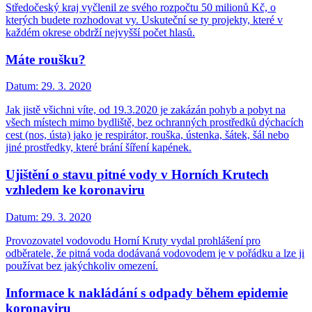
Středočeský kraj vyčlenil ze svého rozpočtu 50 milionů Kč, o
kterých budete rozhodovat vy. Uskuteční se ty projekty, které v
každém okrese obdrží nejvyšší počet hlasů.
Máte roušku?
Datum:
29. 3. 2020
Jak jistě všichni víte, od 19.3.2020 je zakázán pohyb a pobyt na
všech místech mimo bydliště, bez ochranných prostředků dýchacích
cest (nos, ústa) jako je respirátor, rouška, ústenka, šátek, šál nebo
jiné prostředky, které brání šíření kapének.
Ujištění o stavu pitné vody v Horních Krutech
vzhledem ke koronaviru
Datum:
29. 3. 2020
Provozovatel vodovodu Horní Kruty vydal prohlášení pro
odběratele, že pitná voda dodávaná vodovodem je v pořádku a lze ji
používat bez jakýchkoliv omezení.
Informace k nakládání s odpady během epidemie
koronaviru