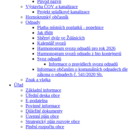
Původ názvů
Výstavba ČOV a kanalizace
Projekt splaškové kanalizace
Hornokrutský občasník
Odpady
Platba místních poplatků - popelnice
Jak třídit
Sběrný dvůr ve Ždánicích
Kalendář svozů
Harmonogram svozu odpadů pro rok 2026
Harmonogram svozů odpadu z bio kontejnerů
Svoz odpadů
Informace o pravidlech svozu odpadů
Informace občanům o komunálních odpadech dle
zákona o odpadech č. 541/2020 Sb.
Znak a vlajka
Úřad
Základní informace
Úřední deska obce
E-podatelna
Povinné informace
Důležité dokumenty
Územní plán obce
Strategický plán rozvoje obce
Plnění rozpočtu obce