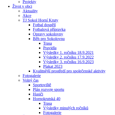
Projekty
Život v obci
Aktuality
Akce
TJ Sokol Horní Kruty
Fotbal dospělí
Fotbalová přípravka
Opravy sokolovny
Běh pro Sokolovnu
Trasa
Pravidla
Výsledky 1. ročníku 18.9.2021
Výsledky 2. ročníku 17.9.2022
Výsledky 3. ročníku 16.9.2023
Plakat 2023
Kvalitnější prostředí pro společenské aktivity
Fotogalerie
Volný čas
Sportoviště
Plán rozvoje sportu
Hasiči
Hornokrutská 40
Trasa
Výsledky minulých ročníků
Fotogalerie