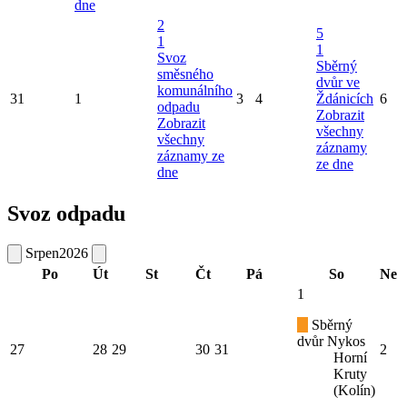
dne
2
5
1
1
Svoz
Sběrný
směsného
dvůr ve
komunálního
31
1
3
4
Ždánicích
6
odpadu
Zobrazit
Zobrazit
všechny
všechny
záznamy
záznamy ze
ze dne
dne
Svoz odpadu
Srpen
2026
Po
Út
St
Čt
Pá
So
Ne
1
Sběrný
dvůr Nykos
27
28
29
30
31
2
Horní
Kruty
(Kolín)