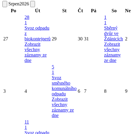
Srpen
2026
Po
Út
St
Čt
Pá
So
Ne
28
1
1
1
Svoz odpadu
Sběrný
z
dvůr ve
27
biokontejnerů
29
30
31
Ždánicích
2
Zobrazit
Zobrazit
všechny
všechny
záznamy ze
záznamy
dne
ze dne
5
1
Svoz
směsného
komunálního
3
4
6
7
8
9
odpadu
Zobrazit
všechny
záznamy ze
dne
11
1
Svoz odpadu