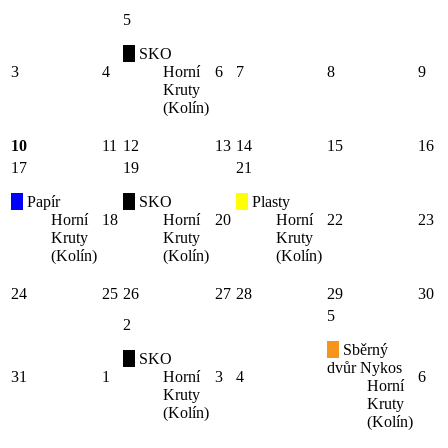
5
SKO
3
4
Horní
6
7
8
9
Kruty
(Kolín)
10
11
12
13
14
15
16
17
19
21
Papír
SKO
Plasty
Horní
18
Horní
20
Horní
22
23
Kruty
Kruty
Kruty
(Kolín)
(Kolín)
(Kolín)
24
25
26
27
28
29
30
5
2
Sběrný
SKO
dvůr Nykos
31
1
Horní
3
4
6
Horní
Kruty
Kruty
(Kolín)
(Kolín)