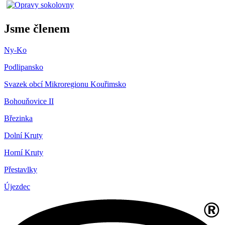
Jsme členem
Ny-Ko
Podlipansko
Svazek obcí Mikroregionu Kouřimsko
Bohouňovice II
Březinka
Dolní Kruty
Horní Kruty
Přestavlky
Újezdec