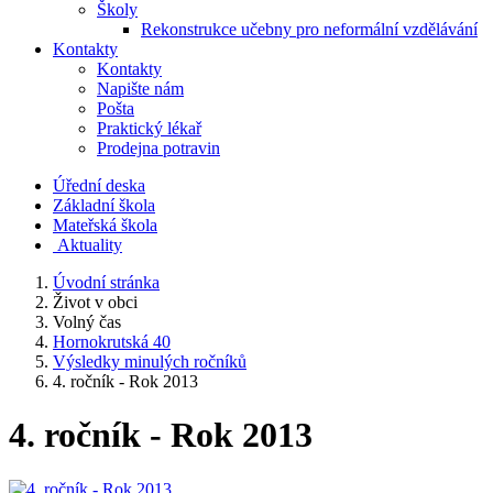
Školy
Rekonstrukce učebny pro neformální vzdělávání
Kontakty
Kontakty
Napište nám
Pošta
Praktický lékař
Prodejna potravin
Úřední deska
Základní škola
Mateřská škola
​
Aktuality
Úvodní stránka
Život v obci
Volný čas
Hornokrutská 40
Výsledky minulých ročníků
4. ročník - Rok 2013
4. ročník - Rok 2013