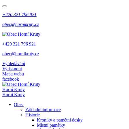
+420 321 796 921
obec@hornikruty.cz
+420 321 796 921
obec@hornikruty.cz
Vyhledávání
Vytisknout
Mapa webu
facebook
Horní Kruty
Horní Kruty
Obec
Základní informace
Historie
Kroniky a pamětní desky
Místní památky