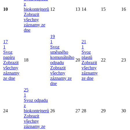
z
10
biokontejnerů
12
13
14
15
16
Zobrazit
všechny
záznamy ze
dne
19
17
1
21
1
Svoz
1
Svoz
směsného
Svoz
papíru
komunálního
plastů
18
20
22
23
Zobrazit
odpadu
Zobrazit
všechny
Zobrazit
všechny
záznamy
všechny
záznamy
ze dne
záznamy ze
ze dne
dne
25
1
Svoz odpadu
z
24
biokontejnerů
26
27
28
29
30
Zobrazit
všechny
záznamy ze