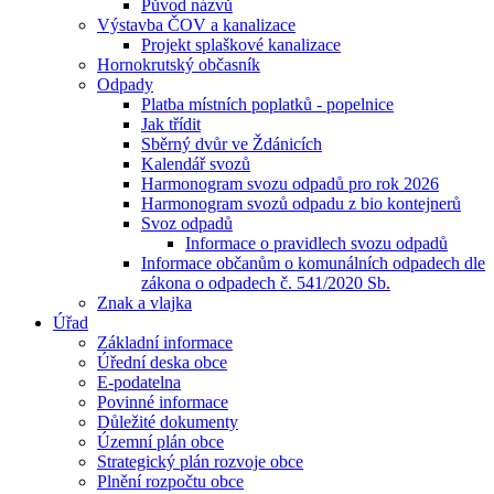
Původ názvů
Výstavba ČOV a kanalizace
Projekt splaškové kanalizace
Hornokrutský občasník
Odpady
Platba místních poplatků - popelnice
Jak třídit
Sběrný dvůr ve Ždánicích
Kalendář svozů
Harmonogram svozu odpadů pro rok 2026
Harmonogram svozů odpadu z bio kontejnerů
Svoz odpadů
Informace o pravidlech svozu odpadů
Informace občanům o komunálních odpadech dle
zákona o odpadech č. 541/2020 Sb.
Znak a vlajka
Úřad
Základní informace
Úřední deska obce
E-podatelna
Povinné informace
Důležité dokumenty
Územní plán obce
Strategický plán rozvoje obce
Plnění rozpočtu obce