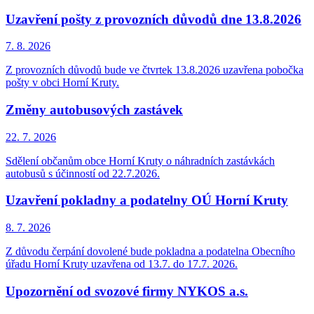
Uzavření pošty z provozních důvodů dne 13.8.2026
7. 8.
2026
Z provozních důvodů bude ve čtvrtek 13.8.2026 uzavřena pobočka
pošty v obci Horní Kruty.
Změny autobusových zastávek
22. 7.
2026
Sdělení občanům obce Horní Kruty o náhradních zastávkách
autobusů s účinností od 22.7.2026.
Uzavření pokladny a podatelny OÚ Horní Kruty
8. 7.
2026
Z důvodu čerpání dovolené bude pokladna a podatelna Obecního
úřadu Horní Kruty uzavřena od 13.7. do 17.7. 2026.
Upozornění od svozové firmy NYKOS a.s.