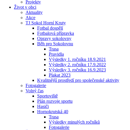
Projekty
Život v obci
Aktuality
Akce
TJ Sokol Horní Kruty
Fotbal dospělí
Fotbalová přípravka
Opravy sokolovny
Běh pro Sokolovnu
Trasa
Pravidla
Výsledky 1. ročníku 18.9.2021
Výsledky 2. ročníku 17.9.2022
Výsledky 3. ročníku 16.9.2023
Plakat 2023
Kvalitnější prostředí pro společenské aktivity
Fotogalerie
Volný čas
Sportoviště
Plán rozvoje sportu
Hasiči
Hornokrutská 40
Trasa
Výsledky minulých ročníků
Fotogalerie