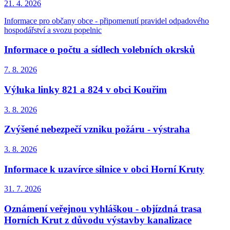
21. 4.
2026
Informace pro občany obce - připomenutí pravidel odpadového
hospodářství a svozu popelnic
Informace o počtu a sídlech volebních okrsků
7. 8.
2026
Výluka linky 821 a 824 v obci Kouřim
3. 8.
2026
Zvýšené nebezpečí vzniku požáru - výstraha
3. 8.
2026
Informace k uzavírce silnice v obci Horní Kruty
31. 7.
2026
Oznámení veřejnou vyhláškou - objízdná trasa
Horních Krut z důvodu výstavby kanalizace