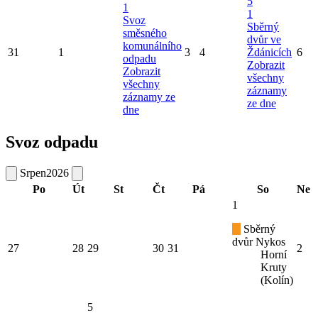
5
1
1
Svoz
Sběrný
směsného
dvůr ve
komunálního
31
1
3
4
Ždánicích
6
odpadu
Zobrazit
Zobrazit
všechny
všechny
záznamy
záznamy ze
ze dne
dne
Svoz odpadu
Srpen
2026
Po
Út
St
Čt
Pá
So
Ne
1
Sběrný
dvůr Nykos
27
28
29
30
31
2
Horní
Kruty
(Kolín)
5