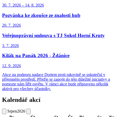
30. 7.
2026
–
14. 8.
2026
Pozvánka ke zkoušce ze znalosti hub
20. 7.
2026
Veřejnoprávní smlouva s TJ Sokol Horní Kruty
3. 7.
2026
Kilák na Panák 2026 - Ždánice
12. 9.
2026
Akce na podporu nadace Dortem proti rakovině se uskuteční v
příjemném prostředí. Přijďte se zapojit do této důležité iniciativy a
pomozte nám šířit osvětu. V rámci akce bude připraveno několik
aktivit pro všechny účastníky.
Kalendář akcí
Srpen
2026