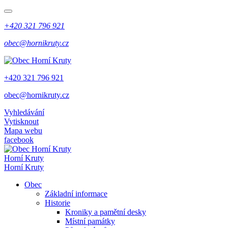
+420 321 796 921
obec@hornikruty.cz
+420 321 796 921
obec@hornikruty.cz
Vyhledávání
Vytisknout
Mapa webu
facebook
Horní Kruty
Horní Kruty
Obec
Základní informace
Historie
Kroniky a pamětní desky
Místní památky