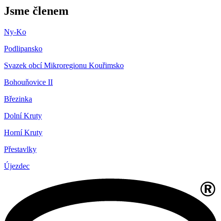
Jsme členem
Ny-Ko
Podlipansko
Svazek obcí Mikroregionu Kouřimsko
Bohouňovice II
Březinka
Dolní Kruty
Horní Kruty
Přestavlky
Újezdec