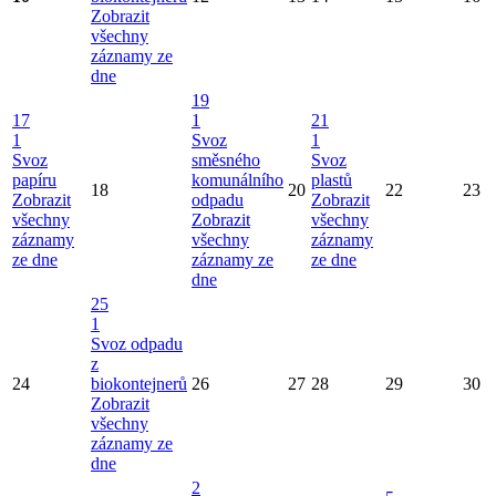
Zobrazit
všechny
záznamy ze
dne
19
17
1
21
1
Svoz
1
Svoz
směsného
Svoz
papíru
komunálního
plastů
18
20
22
23
Zobrazit
odpadu
Zobrazit
všechny
Zobrazit
všechny
záznamy
všechny
záznamy
ze dne
záznamy ze
ze dne
dne
25
1
Svoz odpadu
z
24
biokontejnerů
26
27
28
29
30
Zobrazit
všechny
záznamy ze
dne
2