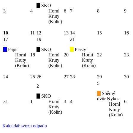
SKO
3
4
Horní
6
7
8
9
Kruty
(Kolín)
10
11
12
13
14
15
16
17
19
21
Papír
SKO
Plasty
Horní
18
Horní
20
Horní
22
23
Kruty
Kruty
Kruty
(Kolín)
(Kolín)
(Kolín)
24
25
26
27
28
29
30
5
2
Sběrný
SKO
dvůr Nykos
31
1
Horní
3
4
6
Horní
Kruty
Kruty
(Kolín)
(Kolín)
Kalendář svozu odpadu