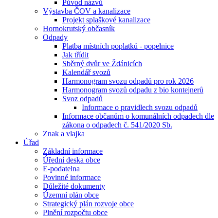
Původ názvů
Výstavba ČOV a kanalizace
Projekt splaškové kanalizace
Hornokrutský občasník
Odpady
Platba místních poplatků - popelnice
Jak třídit
Sběrný dvůr ve Ždánicích
Kalendář svozů
Harmonogram svozu odpadů pro rok 2026
Harmonogram svozů odpadu z bio kontejnerů
Svoz odpadů
Informace o pravidlech svozu odpadů
Informace občanům o komunálních odpadech dle
zákona o odpadech č. 541/2020 Sb.
Znak a vlajka
Úřad
Základní informace
Úřední deska obce
E-podatelna
Povinné informace
Důležité dokumenty
Územní plán obce
Strategický plán rozvoje obce
Plnění rozpočtu obce