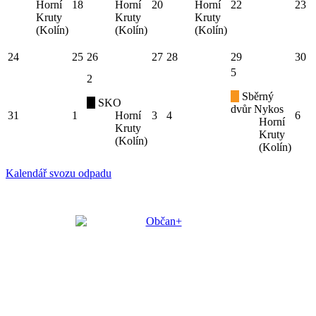
Horní
18
Horní
20
Horní
22
23
Kruty
Kruty
Kruty
(Kolín)
(Kolín)
(Kolín)
24
25
26
27
28
29
30
5
2
Sběrný
SKO
dvůr Nykos
31
1
Horní
3
4
6
Horní
Kruty
Kruty
(Kolín)
(Kolín)
Kalendář svozu odpadu