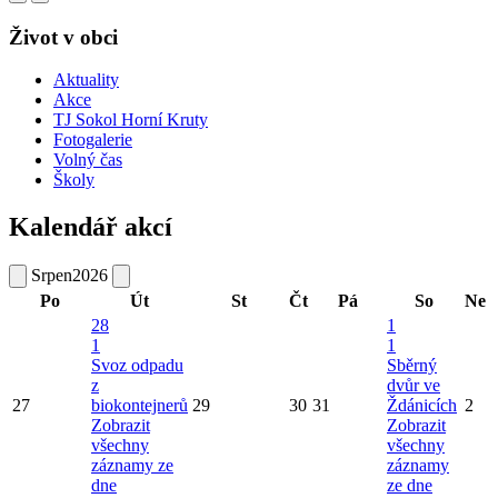
Život v obci
Aktuality
Akce
TJ Sokol Horní Kruty
Fotogalerie
Volný čas
Školy
Kalendář akcí
Srpen
2026
Po
Út
St
Čt
Pá
So
Ne
28
1
1
1
Svoz odpadu
Sběrný
z
dvůr ve
27
biokontejnerů
29
30
31
Ždánicích
2
Zobrazit
Zobrazit
všechny
všechny
záznamy ze
záznamy
dne
ze dne