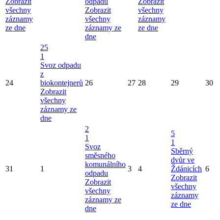
Zobrazit
odpadu
Zobrazit
všechny
Zobrazit
všechny
záznamy
všechny
záznamy
ze dne
záznamy ze
ze dne
dne
25
1
Svoz odpadu
z
24
biokontejnerů
26
27
28
29
30
Zobrazit
všechny
záznamy ze
dne
2
5
1
1
Svoz
Sběrný
směsného
dvůr ve
komunálního
31
1
3
4
Ždánicích
6
odpadu
Zobrazit
Zobrazit
všechny
všechny
záznamy
záznamy ze
ze dne
dne