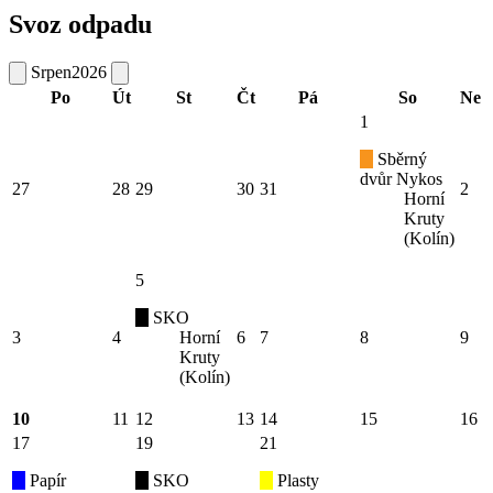
Svoz odpadu
Srpen
2026
Po
Út
St
Čt
Pá
So
Ne
1
Sběrný
dvůr Nykos
27
28
29
30
31
2
Horní
Kruty
(Kolín)
5
SKO
3
4
Horní
6
7
8
9
Kruty
(Kolín)
10
11
12
13
14
15
16
17
19
21
Papír
SKO
Plasty