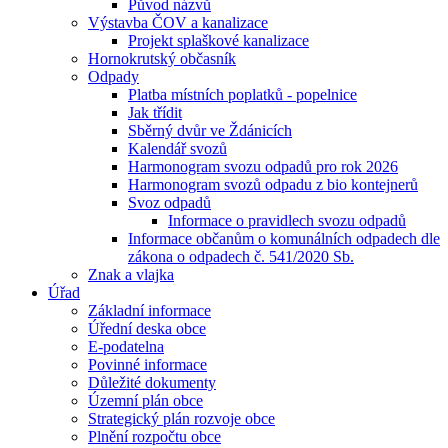
Původ názvů
Výstavba ČOV a kanalizace
Projekt splaškové kanalizace
Hornokrutský občasník
Odpady
Platba místních poplatků - popelnice
Jak třídit
Sběrný dvůr ve Ždánicích
Kalendář svozů
Harmonogram svozu odpadů pro rok 2026
Harmonogram svozů odpadu z bio kontejnerů
Svoz odpadů
Informace o pravidlech svozu odpadů
Informace občanům o komunálních odpadech dle
zákona o odpadech č. 541/2020 Sb.
Znak a vlajka
Úřad
Základní informace
Úřední deska obce
E-podatelna
Povinné informace
Důležité dokumenty
Územní plán obce
Strategický plán rozvoje obce
Plnění rozpočtu obce