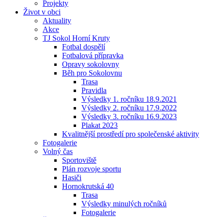
Projekty
Život v obci
Aktuality
Akce
TJ Sokol Horní Kruty
Fotbal dospělí
Fotbalová přípravka
Opravy sokolovny
Běh pro Sokolovnu
Trasa
Pravidla
Výsledky 1. ročníku 18.9.2021
Výsledky 2. ročníku 17.9.2022
Výsledky 3. ročníku 16.9.2023
Plakat 2023
Kvalitnější prostředí pro společenské aktivity
Fotogalerie
Volný čas
Sportoviště
Plán rozvoje sportu
Hasiči
Hornokrutská 40
Trasa
Výsledky minulých ročníků
Fotogalerie