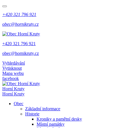
+420 321 796 921
obec@hornikruty.cz
+420 321 796 921
obec@hornikruty.cz
Vyhledávání
Vytisknout
Mapa webu
facebook
Horní Kruty
Horní Kruty
Obec
Základní informace
Historie
Kroniky a pamětní desky
Místní památky