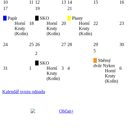
10
11
12
13
14
15
16
17
19
21
Papír
SKO
Plasty
Horní
18
Horní
20
Horní
22
23
Kruty
Kruty
Kruty
(Kolín)
(Kolín)
(Kolín)
24
25
26
27
28
29
30
5
2
Sběrný
SKO
dvůr Nykos
31
1
Horní
3
4
6
Horní
Kruty
Kruty
(Kolín)
(Kolín)
Kalendář svozu odpadu