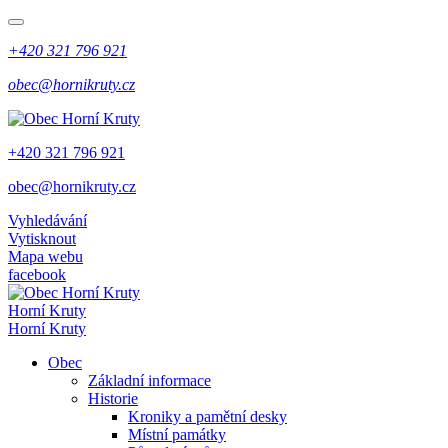
+420 321 796 921
obec@hornikruty.cz
+420 321 796 921
obec@hornikruty.cz
Vyhledávání
Vytisknout
Mapa webu
facebook
Horní Kruty
Horní Kruty
Obec
Základní informace
Historie
Kroniky a pamětní desky
Místní památky