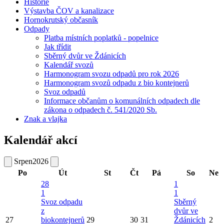
Historie
Výstavba ČOV a kanalizace
Hornokrutský občasník
Odpady
Platba místních poplatků - popelnice
Jak třídit
Sběrný dvůr ve Ždánicích
Kalendář svozů
Harmonogram svozu odpadů pro rok 2026
Harmonogram svozů odpadu z bio kontejnerů
Svoz odpadů
Informace občanům o komunálních odpadech dle
zákona o odpadech č. 541/2020 Sb.
Znak a vlajka
Kalendář akcí
Srpen
2026
Po
Út
St
Čt
Pá
So
Ne
28
1
1
1
Svoz odpadu
Sběrný
z
dvůr ve
27
biokontejnerů
29
30
31
Ždánicích
2