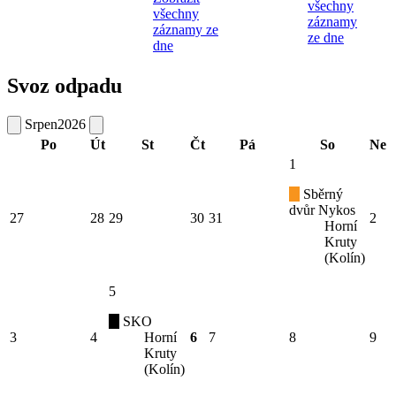
všechny
všechny
záznamy
záznamy ze
ze dne
dne
Svoz odpadu
Srpen
2026
Po
Út
St
Čt
Pá
So
Ne
1
Sběrný
dvůr Nykos
27
28
29
30
31
2
Horní
Kruty
(Kolín)
5
SKO
3
4
Horní
6
7
8
9
Kruty
(Kolín)