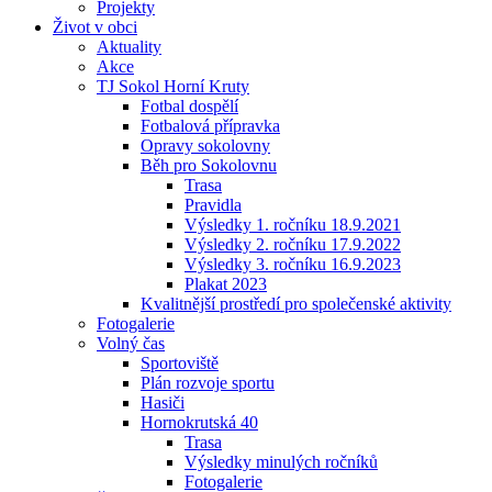
Projekty
Život v obci
Aktuality
Akce
TJ Sokol Horní Kruty
Fotbal dospělí
Fotbalová přípravka
Opravy sokolovny
Běh pro Sokolovnu
Trasa
Pravidla
Výsledky 1. ročníku 18.9.2021
Výsledky 2. ročníku 17.9.2022
Výsledky 3. ročníku 16.9.2023
Plakat 2023
Kvalitnější prostředí pro společenské aktivity
Fotogalerie
Volný čas
Sportoviště
Plán rozvoje sportu
Hasiči
Hornokrutská 40
Trasa
Výsledky minulých ročníků
Fotogalerie