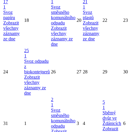
17
1
21
1
Svoz
1
Svoz
směsného
Svoz
papíru
komunálního
plastů
18
20
22
23
Zobrazit
odpadu
Zobrazit
všechny
Zobrazit
všechny
záznamy
všechny
záznamy
ze dne
záznamy ze
ze dne
dne
25
1
Svoz odpadu
z
24
biokontejnerů
26
27
28
29
30
Zobrazit
všechny
záznamy ze
dne
2
5
1
1
Svoz
Sběrný
směsného
dvůr ve
komunálního
31
1
3
4
Ždánicích
6
odpadu
Zobrazit
Zobrazit