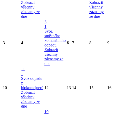
Zobrazit
Zobrazit
všechny
všechny
záznamy ze
záznamy
dne
ze dne
5
1
Svoz
směsného
komunálního
3
4
6
7
8
9
odpadu
Zobrazit
všechny
záznamy ze
dne
11
1
Svoz odpadu
z
10
biokontejnerů
12
13
14
15
16
Zobrazit
všechny
záznamy ze
dne
19