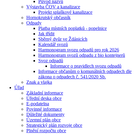
Původ názvů
Výstavba ČOV a kanalizace
Projekt splaškové kanalizace
Hornokrutský občasník
Odpady
Platba místních poplatků - popelnice
Jak třídit
Sběrný dvůr ve Ždánicích
Kalendář svozů
Harmonogram svozu odpadů pro rok 2026
Harmonogram svozů odpadu z bio kontejnerů
Svoz odpadů
Informace o pravidlech svozu odpadů
Informace občanům o komunálních odpadech dle
zákona o odpadech č. 541/2020 Sb.
Znak a vlajka
Úřad
Základní informace
Úřední deska obce
E-podatelna
Povinné informace
Důležité dokumenty
Územní plán obce
Strategický plán rozvoje obce
Plnění rozpočtu obce