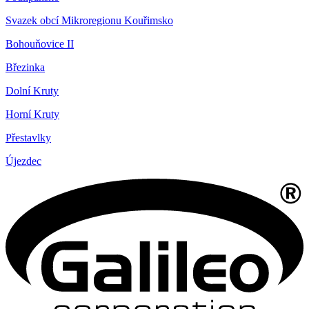
Svazek obcí Mikroregionu Kouřimsko
Bohouňovice II
Březinka
Dolní Kruty
Horní Kruty
Přestavlky
Újezdec