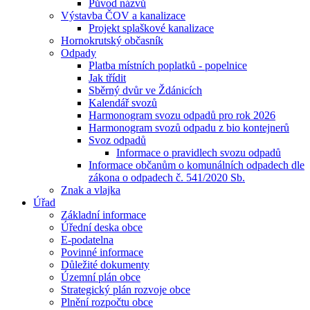
Původ názvů
Výstavba ČOV a kanalizace
Projekt splaškové kanalizace
Hornokrutský občasník
Odpady
Platba místních poplatků - popelnice
Jak třídit
Sběrný dvůr ve Ždánicích
Kalendář svozů
Harmonogram svozu odpadů pro rok 2026
Harmonogram svozů odpadu z bio kontejnerů
Svoz odpadů
Informace o pravidlech svozu odpadů
Informace občanům o komunálních odpadech dle
zákona o odpadech č. 541/2020 Sb.
Znak a vlajka
Úřad
Základní informace
Úřední deska obce
E-podatelna
Povinné informace
Důležité dokumenty
Územní plán obce
Strategický plán rozvoje obce
Plnění rozpočtu obce