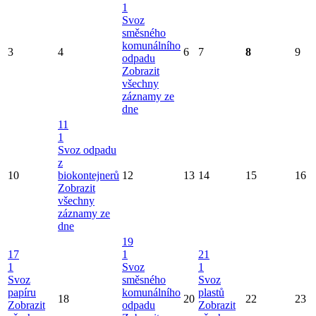
1
Svoz
směsného
komunálního
3
4
6
7
8
9
odpadu
Zobrazit
všechny
záznamy ze
dne
11
1
Svoz odpadu
z
10
biokontejnerů
12
13
14
15
16
Zobrazit
všechny
záznamy ze
dne
19
17
1
21
1
Svoz
1
Svoz
směsného
Svoz
papíru
komunálního
plastů
18
20
22
23
Zobrazit
odpadu
Zobrazit