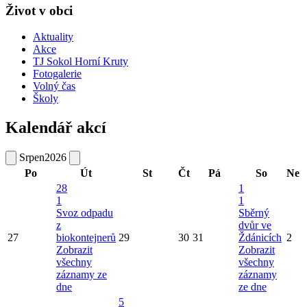
Život v obci
Aktuality
Akce
TJ Sokol Horní Kruty
Fotogalerie
Volný čas
Školy
Kalendář akcí
Srpen
2026
Po
Út
St
Čt
Pá
So
Ne
28
1
1
1
Svoz odpadu
Sběrný
z
dvůr ve
27
biokontejnerů
29
30
31
Ždánicích
2
Zobrazit
Zobrazit
všechny
všechny
záznamy ze
záznamy
dne
ze dne
5