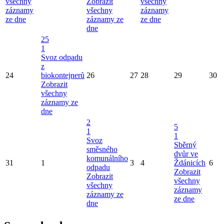
všechny
Zobrazit
všechny
záznamy
všechny
záznamy
ze dne
záznamy ze
ze dne
dne
25
1
Svoz odpadu
z
24
biokontejnerů
26
27
28
29
30
Zobrazit
všechny
záznamy ze
dne
2
5
1
1
Svoz
Sběrný
směsného
dvůr ve
komunálního
31
1
3
4
Ždánicích
6
odpadu
Zobrazit
Zobrazit
všechny
všechny
záznamy
záznamy ze
ze dne
dne