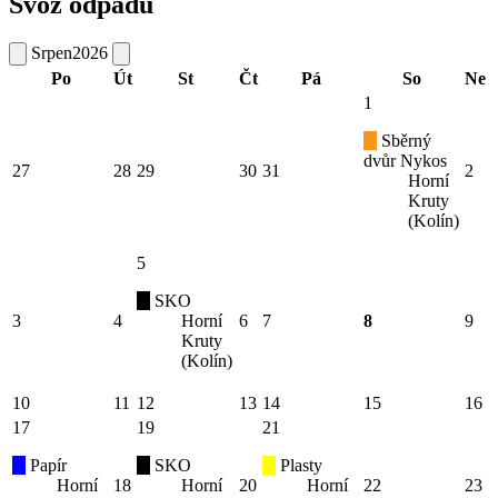
Svoz odpadu
Srpen
2026
Po
Út
St
Čt
Pá
So
Ne
1
Sběrný
dvůr Nykos
27
28
29
30
31
2
Horní
Kruty
(Kolín)
5
SKO
3
4
Horní
6
7
8
9
Kruty
(Kolín)
10
11
12
13
14
15
16
17
19
21
Papír
SKO
Plasty
Horní
18
Horní
20
Horní
22
23