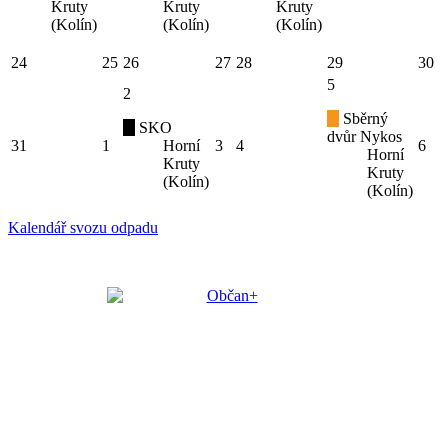
Kruty
Kruty
Kruty
(Kolín)
(Kolín)
(Kolín)
24
25
26
27
28
29
30
5
2
Sběrný
SKO
dvůr Nykos
31
1
Horní
3
4
6
Horní
Kruty
Kruty
(Kolín)
(Kolín)
Kalendář svozu odpadu