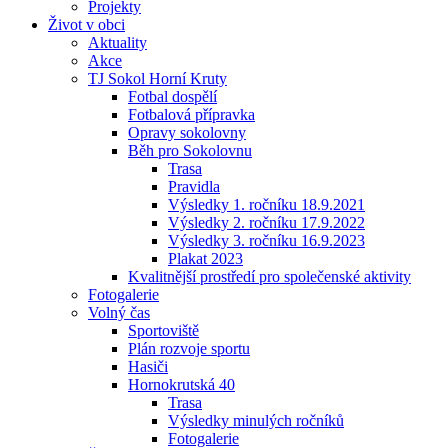
Projekty
Život v obci
Aktuality
Akce
TJ Sokol Horní Kruty
Fotbal dospělí
Fotbalová přípravka
Opravy sokolovny
Běh pro Sokolovnu
Trasa
Pravidla
Výsledky 1. ročníku 18.9.2021
Výsledky 2. ročníku 17.9.2022
Výsledky 3. ročníku 16.9.2023
Plakat 2023
Kvalitnější prostředí pro společenské aktivity
Fotogalerie
Volný čas
Sportoviště
Plán rozvoje sportu
Hasiči
Hornokrutská 40
Trasa
Výsledky minulých ročníků
Fotogalerie