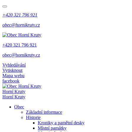
+420 321 796 921
obec@hornikruty.cz
+420 321 796 921
obec@hornikruty.cz
Vyhledávání
Vytisknout
Mapa webu
facebook
Horní Kruty
Horní Kruty
Obec
Základní informace
Historie
Kroniky a pamětní desky
Místní památky