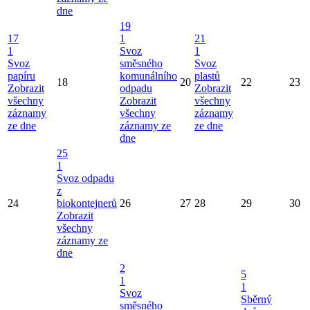
dne
19
17
1
21
1
Svoz
1
Svoz
směsného
Svoz
papíru
komunálního
plastů
18
20
22
23
Zobrazit
odpadu
Zobrazit
všechny
Zobrazit
všechny
záznamy
všechny
záznamy
ze dne
záznamy ze
ze dne
dne
25
1
Svoz odpadu
z
24
biokontejnerů
26
27
28
29
30
Zobrazit
všechny
záznamy ze
dne
2
5
1
1
Svoz
Sběrný
směsného