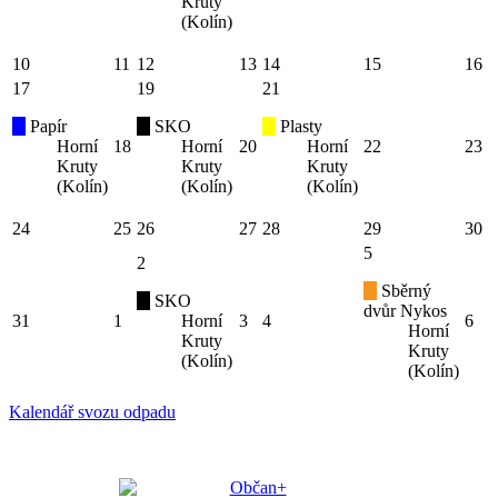
Kruty
(Kolín)
10
11
12
13
14
15
16
17
19
21
Papír
SKO
Plasty
Horní
18
Horní
20
Horní
22
23
Kruty
Kruty
Kruty
(Kolín)
(Kolín)
(Kolín)
24
25
26
27
28
29
30
5
2
Sběrný
SKO
dvůr Nykos
31
1
Horní
3
4
6
Horní
Kruty
Kruty
(Kolín)
(Kolín)
Kalendář svozu odpadu