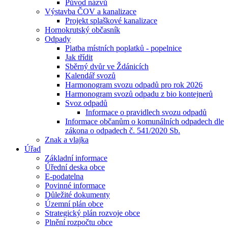
Původ názvů
Výstavba ČOV a kanalizace
Projekt splaškové kanalizace
Hornokrutský občasník
Odpady
Platba místních poplatků - popelnice
Jak třídit
Sběrný dvůr ve Ždánicích
Kalendář svozů
Harmonogram svozu odpadů pro rok 2026
Harmonogram svozů odpadu z bio kontejnerů
Svoz odpadů
Informace o pravidlech svozu odpadů
Informace občanům o komunálních odpadech dle
zákona o odpadech č. 541/2020 Sb.
Znak a vlajka
Úřad
Základní informace
Úřední deska obce
E-podatelna
Povinné informace
Důležité dokumenty
Územní plán obce
Strategický plán rozvoje obce
Plnění rozpočtu obce