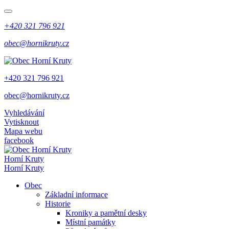
+420 321 796 921
obec@hornikruty.cz
+420 321 796 921
obec@hornikruty.cz
Vyhledávání
Vytisknout
Mapa webu
facebook
Horní Kruty
Horní Kruty
Obec
Základní informace
Historie
Kroniky a pamětní desky
Místní památky