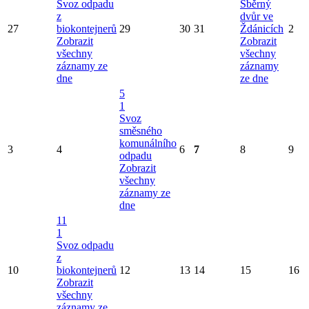
Svoz odpadu
Sběrný
z
dvůr ve
27
biokontejnerů
29
30
31
Ždánicích
2
Zobrazit
Zobrazit
všechny
všechny
záznamy ze
záznamy
dne
ze dne
5
1
Svoz
směsného
komunálního
3
4
6
7
8
9
odpadu
Zobrazit
všechny
záznamy ze
dne
11
1
Svoz odpadu
z
10
biokontejnerů
12
13
14
15
16
Zobrazit
všechny
záznamy ze