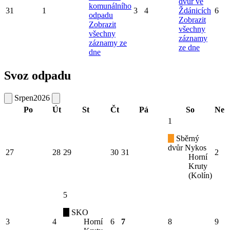
dvůr ve
komunálního
31
1
3
4
Ždánicích
6
odpadu
Zobrazit
Zobrazit
všechny
všechny
záznamy
záznamy ze
ze dne
dne
Svoz odpadu
Srpen
2026
Po
Út
St
Čt
Pá
So
Ne
1
Sběrný
dvůr Nykos
27
28
29
30
31
2
Horní
Kruty
(Kolín)
5
SKO
3
4
Horní
6
7
8
9