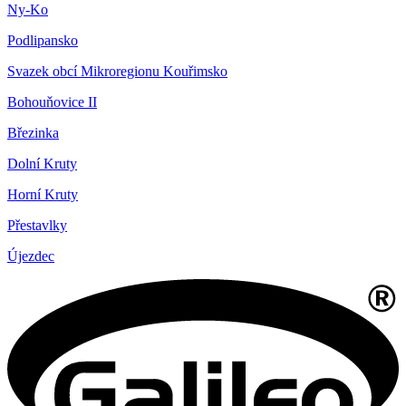
Ny-Ko
Podlipansko
Svazek obcí Mikroregionu Kouřimsko
Bohouňovice II
Březinka
Dolní Kruty
Horní Kruty
Přestavlky
Újezdec