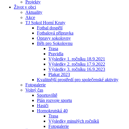
Projekty
Život v obci
Aktuality
Akce
TJ Sokol Horní Kruty
Fotbal dospělí
Fotbalová přípravka
Opravy sokolovny
Běh pro Sokolovnu
Trasa
Pravidla
Výsledky 1. ročníku 18.9.2021
Výsledky 2. ročníku 17.9.2022
Výsledky 3. ročníku 16.9.2023
Plakat 2023
Kvalitnější prostředí pro společenské aktivity
Fotogalerie
Volný čas
Sportoviště
Plán rozvoje sportu
Hasiči
Hornokrutská 40
Trasa
Výsledky minulých ročníků
Fotogalerie