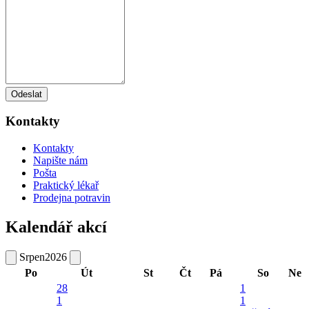
Odeslat
Kontakty
Kontakty
Napište nám
Pošta
Praktický lékař
Prodejna potravin
Kalendář akcí
Srpen
2026
Po
Út
St
Čt
Pá
So
Ne
28
1
1
1