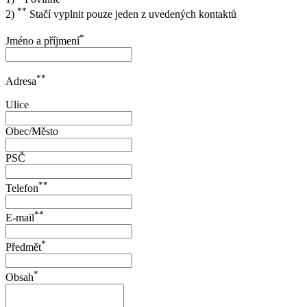
**
2)
Stačí vyplnit pouze jeden z uvedených kontaktů
*
Jméno a příjmení
**
Adresa
Ulice
Obec/Město
PSČ
**
Telefon
**
E-mail
*
Předmět
*
Obsah