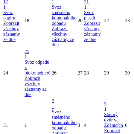
17
1
21
1
Svoz
1
Svoz
směsného
Svoz
papíru
komunálního
plastů
18
20
22
23
Zobrazit
odpadu
Zobrazit
všechny
Zobrazit
všechny
záznamy
všechny
záznamy
ze dne
záznamy ze
ze dne
dne
25
1
Svoz odpadu
z
24
biokontejnerů
26
27
28
29
30
Zobrazit
všechny
záznamy ze
dne
2
5
1
1
Svoz
Sběrný
směsného
dvůr ve
komunálního
31
1
3
4
Ždánicích
6
odpadu
Zobrazit
Zobrazit