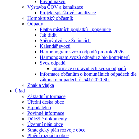
Původ názvů
Výstavba ČOV a kanalizace
Projekt splaškové kanalizace
Hornokrutský občasník
Odpady
Platba místních poplatků - popelnice
Jak třídit
Sběrný dvůr ve Ždánicích
Kalendář svozů
Harmonogram svozu odpadů pro rok 2026
Harmonogram svozů odpadu z bio kontejnerů
Svoz odpadů
Informace o pravidlech svozu odpadů
Informace občanům o komunálních odpadech dle
zákona o odpadech č. 541/2020 Sb.
Znak a vlajka
Úřad
Základní informace
Úřední deska obce
E-podatelna
Povinné informace
Důležité dokumenty
Územní plán obce
Strategický plán rozvoje obce
Plnění rozpočtu obce