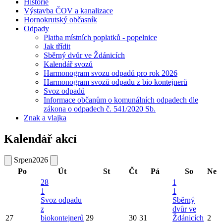
Historie
Výstavba ČOV a kanalizace
Hornokrutský občasník
Odpady
Platba místních poplatků - popelnice
Jak třídit
Sběrný dvůr ve Ždánicích
Kalendář svozů
Harmonogram svozu odpadů pro rok 2026
Harmonogram svozů odpadu z bio kontejnerů
Svoz odpadů
Informace občanům o komunálních odpadech dle
zákona o odpadech č. 541/2020 Sb.
Znak a vlajka
Kalendář akcí
Srpen
2026
Po
Út
St
Čt
Pá
So
Ne
28
1
1
1
Svoz odpadu
Sběrný
z
dvůr ve
27
biokontejnerů
29
30
31
Ždánicích
2