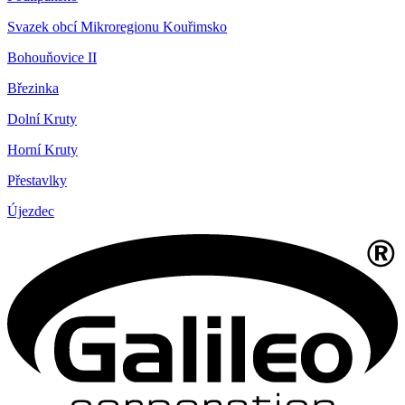
Svazek obcí Mikroregionu Kouřimsko
Bohouňovice II
Březinka
Dolní Kruty
Horní Kruty
Přestavlky
Újezdec