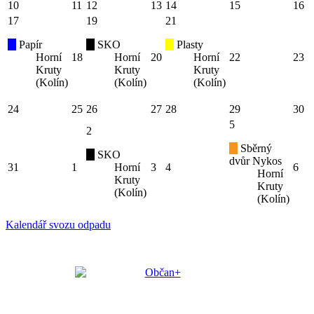
10
11
12
13
14
15
16
17
19
21
Papír
SKO
Plasty
Horní
18
Horní
20
Horní
22
23
Kruty
Kruty
Kruty
(Kolín)
(Kolín)
(Kolín)
24
25
26
27
28
29
30
5
2
Sběrný
SKO
dvůr Nykos
31
1
Horní
3
4
6
Horní
Kruty
Kruty
(Kolín)
(Kolín)
Kalendář svozu odpadu