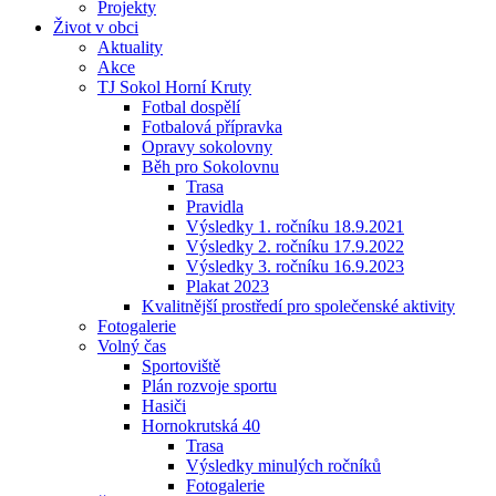
Projekty
Život v obci
Aktuality
Akce
TJ Sokol Horní Kruty
Fotbal dospělí
Fotbalová přípravka
Opravy sokolovny
Běh pro Sokolovnu
Trasa
Pravidla
Výsledky 1. ročníku 18.9.2021
Výsledky 2. ročníku 17.9.2022
Výsledky 3. ročníku 16.9.2023
Plakat 2023
Kvalitnější prostředí pro společenské aktivity
Fotogalerie
Volný čas
Sportoviště
Plán rozvoje sportu
Hasiči
Hornokrutská 40
Trasa
Výsledky minulých ročníků
Fotogalerie