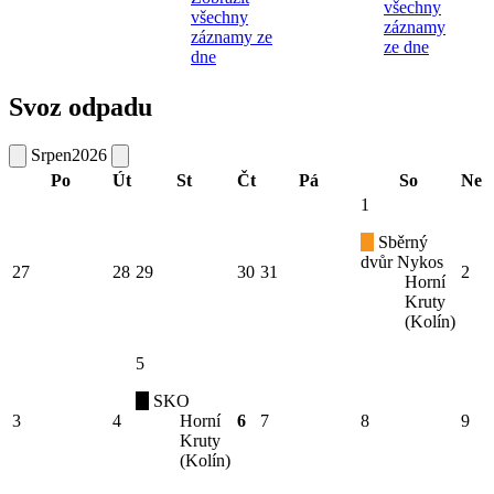
všechny
všechny
záznamy
záznamy ze
ze dne
dne
Svoz odpadu
Srpen
2026
Po
Út
St
Čt
Pá
So
Ne
1
Sběrný
dvůr Nykos
27
28
29
30
31
2
Horní
Kruty
(Kolín)
5
SKO
3
4
Horní
6
7
8
9
Kruty
(Kolín)