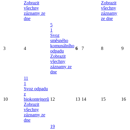
Zobrazit
Zobrazit
všechny
všechny
záznamy ze
záznamy
dne
ze dne
5
1
Svoz
směsného
komunálního
3
4
6
7
8
9
odpadu
Zobrazit
všechny
záznamy ze
dne
11
1
Svoz odpadu
z
10
biokontejnerů
12
13
14
15
16
Zobrazit
všechny
záznamy ze
dne
19