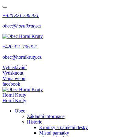
+420 321 796 921
obec@hornikruty.cz
+420 321 796 921
obec@hornikruty.cz
Vyhledávání
Vytisknout
Mapa webu
facebook
Horní Kruty
Horní Kruty
Obec
Základní informace
Historie
Kroniky a pamětní desky
Místní památky