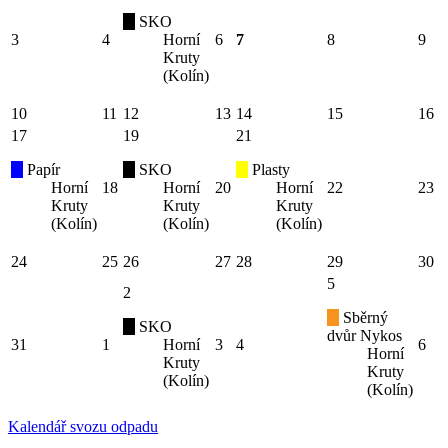
SKO
3
4
Horní
6
7
8
9
Kruty
(Kolín)
10
11
12
13
14
15
16
17
19
21
Papír
SKO
Plasty
Horní
18
Horní
20
Horní
22
23
Kruty
Kruty
Kruty
(Kolín)
(Kolín)
(Kolín)
24
25
26
27
28
29
30
5
2
Sběrný
SKO
dvůr Nykos
31
1
Horní
3
4
6
Horní
Kruty
Kruty
(Kolín)
(Kolín)
Kalendář svozu odpadu