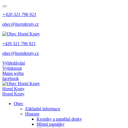
+420 321 796 921
obec@hornikruty.cz
+420 321 796 921
obec@hornikruty.cz
Vyhledávání
Vytisknout
Mapa webu
facebook
Horní Kruty
Horní Kruty
Obec
Základní informace
Historie
Kroniky a pamětní desky
Místní památky