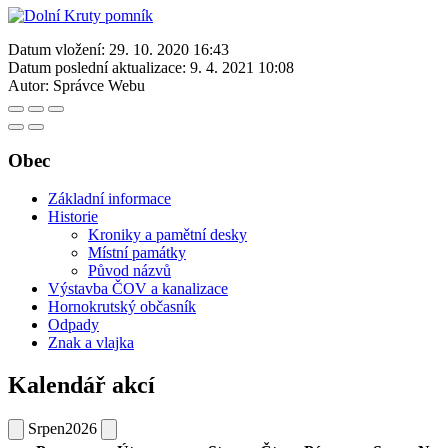
Datum vložení:
29. 10. 2020 16:43
Datum poslední aktualizace:
9. 4. 2021 10:08
Autor:
Správce Webu
Obec
Základní informace
Historie
Kroniky a pamětní desky
Místní památky
Původ názvů
Výstavba ČOV a kanalizace
Hornokrutský občasník
Odpady
Znak a vlajka
Kalendář akcí
Srpen
2026