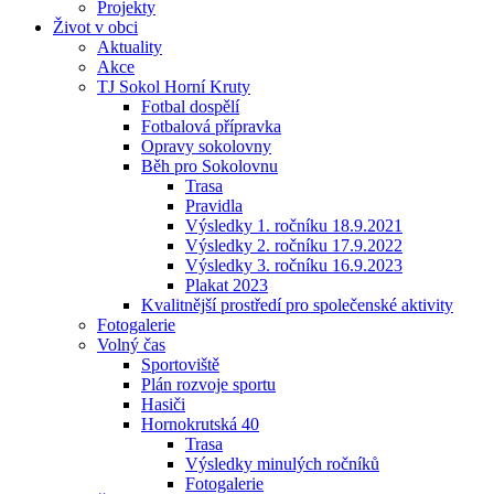
Projekty
Život v obci
Aktuality
Akce
TJ Sokol Horní Kruty
Fotbal dospělí
Fotbalová přípravka
Opravy sokolovny
Běh pro Sokolovnu
Trasa
Pravidla
Výsledky 1. ročníku 18.9.2021
Výsledky 2. ročníku 17.9.2022
Výsledky 3. ročníku 16.9.2023
Plakat 2023
Kvalitnější prostředí pro společenské aktivity
Fotogalerie
Volný čas
Sportoviště
Plán rozvoje sportu
Hasiči
Hornokrutská 40
Trasa
Výsledky minulých ročníků
Fotogalerie