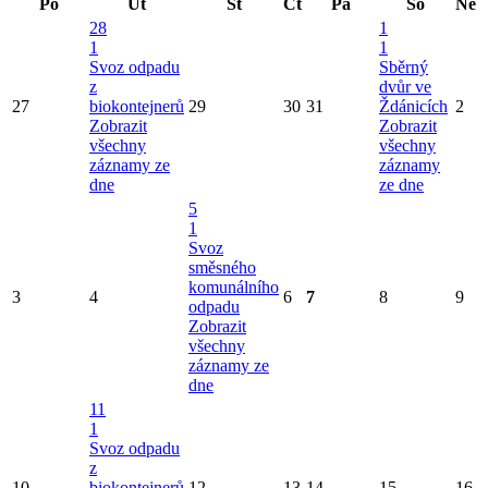
Po
Út
St
Čt
Pá
So
Ne
28
1
1
1
Svoz odpadu
Sběrný
z
dvůr ve
27
biokontejnerů
29
30
31
Ždánicích
2
Zobrazit
Zobrazit
všechny
všechny
záznamy ze
záznamy
dne
ze dne
5
1
Svoz
směsného
komunálního
3
4
6
7
8
9
odpadu
Zobrazit
všechny
záznamy ze
dne
11
1
Svoz odpadu
z
10
biokontejnerů
12
13
14
15
16