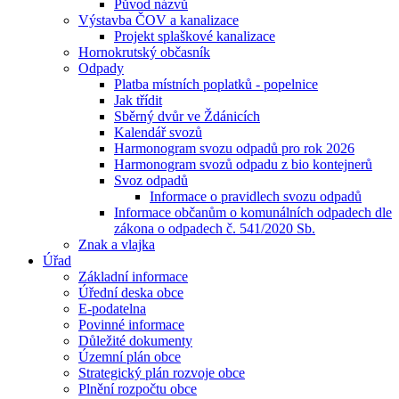
Původ názvů
Výstavba ČOV a kanalizace
Projekt splaškové kanalizace
Hornokrutský občasník
Odpady
Platba místních poplatků - popelnice
Jak třídit
Sběrný dvůr ve Ždánicích
Kalendář svozů
Harmonogram svozu odpadů pro rok 2026
Harmonogram svozů odpadu z bio kontejnerů
Svoz odpadů
Informace o pravidlech svozu odpadů
Informace občanům o komunálních odpadech dle
zákona o odpadech č. 541/2020 Sb.
Znak a vlajka
Úřad
Základní informace
Úřední deska obce
E-podatelna
Povinné informace
Důležité dokumenty
Územní plán obce
Strategický plán rozvoje obce
Plnění rozpočtu obce