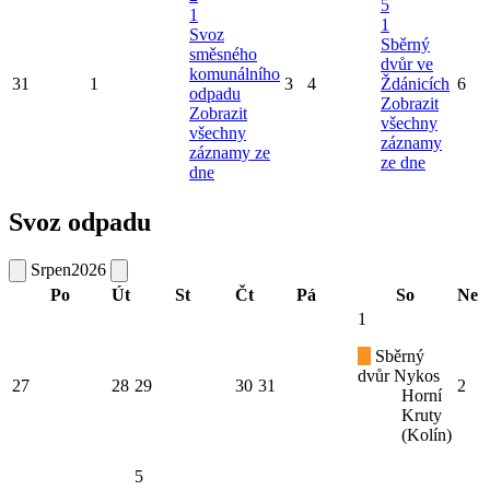
5
1
1
Svoz
Sběrný
směsného
dvůr ve
komunálního
31
1
3
4
Ždánicích
6
odpadu
Zobrazit
Zobrazit
všechny
všechny
záznamy
záznamy ze
ze dne
dne
Svoz odpadu
Srpen
2026
Po
Út
St
Čt
Pá
So
Ne
1
Sběrný
dvůr Nykos
27
28
29
30
31
2
Horní
Kruty
(Kolín)
5