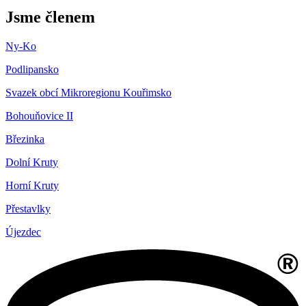
Jsme členem
Ny-Ko
Podlipansko
Svazek obcí Mikroregionu Kouřimsko
Bohouňovice II
Březinka
Dolní Kruty
Horní Kruty
Přestavlky
Újezdec