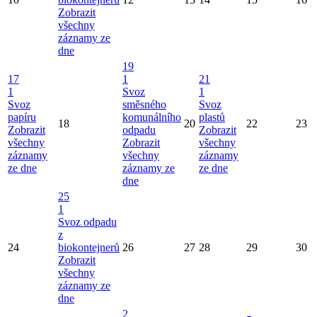
Zobrazit
všechny
záznamy ze
dne
19
17
1
21
1
Svoz
1
Svoz
směsného
Svoz
papíru
komunálního
plastů
18
20
22
23
Zobrazit
odpadu
Zobrazit
všechny
Zobrazit
všechny
záznamy
všechny
záznamy
ze dne
záznamy ze
ze dne
dne
25
1
Svoz odpadu
z
24
biokontejnerů
26
27
28
29
30
Zobrazit
všechny
záznamy ze
dne
2