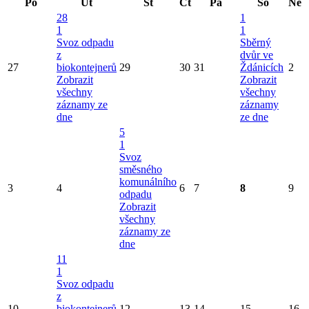
Po
Út
St
Čt
Pá
So
Ne
28
1
1
1
Svoz odpadu
Sběrný
z
dvůr ve
27
biokontejnerů
29
30
31
Ždánicích
2
Zobrazit
Zobrazit
všechny
všechny
záznamy ze
záznamy
dne
ze dne
5
1
Svoz
směsného
komunálního
3
4
6
7
8
9
odpadu
Zobrazit
všechny
záznamy ze
dne
11
1
Svoz odpadu
z
10
biokontejnerů
12
13
14
15
16