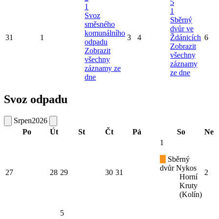
5
1
1
Svoz
Sběrný
směsného
dvůr ve
komunálního
31
1
3
4
Ždánicích
6
odpadu
Zobrazit
Zobrazit
všechny
všechny
záznamy
záznamy ze
ze dne
dne
Svoz odpadu
Srpen
2026
Po
Út
St
Čt
Pá
So
Ne
1
Sběrný
dvůr Nykos
27
28
29
30
31
2
Horní
Kruty
(Kolín)
5