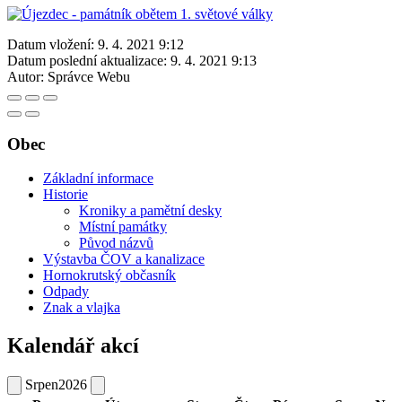
Datum vložení:
9. 4. 2021 9:12
Datum poslední aktualizace:
9. 4. 2021 9:13
Autor:
Správce Webu
Obec
Základní informace
Historie
Kroniky a pamětní desky
Místní památky
Původ názvů
Výstavba ČOV a kanalizace
Hornokrutský občasník
Odpady
Znak a vlajka
Kalendář akcí
Srpen
2026