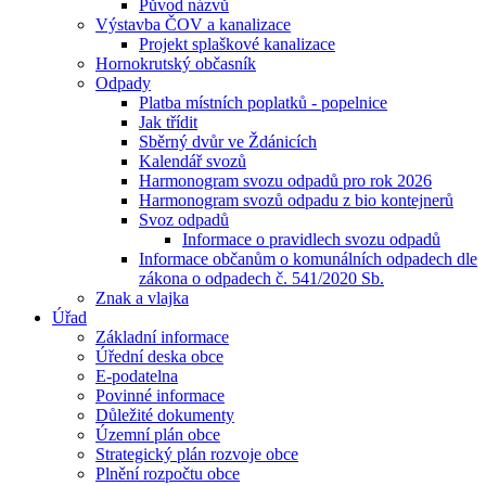
Původ názvů
Výstavba ČOV a kanalizace
Projekt splaškové kanalizace
Hornokrutský občasník
Odpady
Platba místních poplatků - popelnice
Jak třídit
Sběrný dvůr ve Ždánicích
Kalendář svozů
Harmonogram svozu odpadů pro rok 2026
Harmonogram svozů odpadu z bio kontejnerů
Svoz odpadů
Informace o pravidlech svozu odpadů
Informace občanům o komunálních odpadech dle
zákona o odpadech č. 541/2020 Sb.
Znak a vlajka
Úřad
Základní informace
Úřední deska obce
E-podatelna
Povinné informace
Důležité dokumenty
Územní plán obce
Strategický plán rozvoje obce
Plnění rozpočtu obce