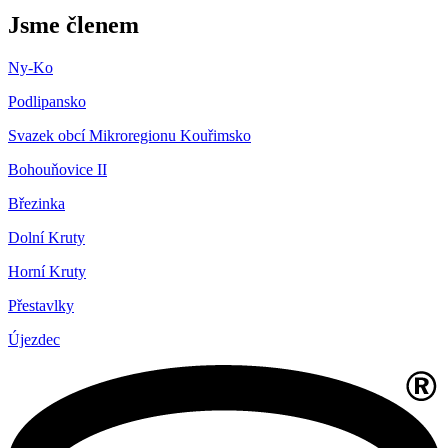
Jsme členem
Ny-Ko
Podlipansko
Svazek obcí Mikroregionu Kouřimsko
Bohouňovice II
Březinka
Dolní Kruty
Horní Kruty
Přestavlky
Újezdec