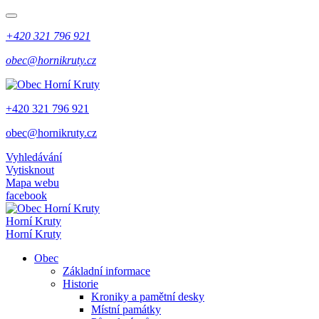
+420 321 796 921
obec@hornikruty.cz
+420 321 796 921
obec@hornikruty.cz
Vyhledávání
Vytisknout
Mapa webu
facebook
Horní Kruty
Horní Kruty
Obec
Základní informace
Historie
Kroniky a pamětní desky
Místní památky