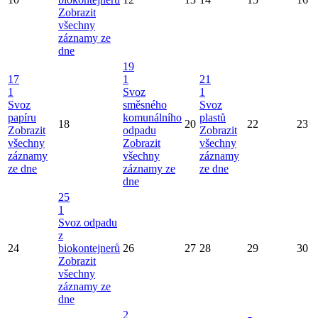
Zobrazit
všechny
záznamy ze
dne
19
17
1
21
1
Svoz
1
Svoz
směsného
Svoz
papíru
komunálního
plastů
18
20
22
23
Zobrazit
odpadu
Zobrazit
všechny
Zobrazit
všechny
záznamy
všechny
záznamy
ze dne
záznamy ze
ze dne
dne
25
1
Svoz odpadu
z
24
biokontejnerů
26
27
28
29
30
Zobrazit
všechny
záznamy ze
dne
2