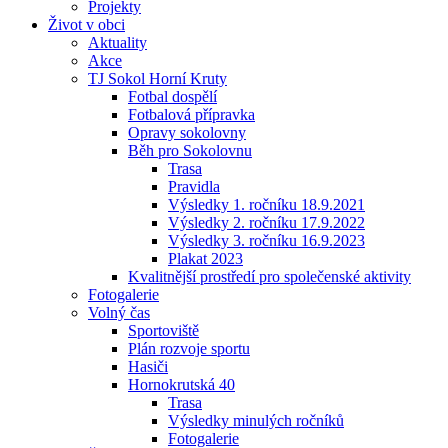
Projekty
Život v obci
Aktuality
Akce
TJ Sokol Horní Kruty
Fotbal dospělí
Fotbalová přípravka
Opravy sokolovny
Běh pro Sokolovnu
Trasa
Pravidla
Výsledky 1. ročníku 18.9.2021
Výsledky 2. ročníku 17.9.2022
Výsledky 3. ročníku 16.9.2023
Plakat 2023
Kvalitnější prostředí pro společenské aktivity
Fotogalerie
Volný čas
Sportoviště
Plán rozvoje sportu
Hasiči
Hornokrutská 40
Trasa
Výsledky minulých ročníků
Fotogalerie