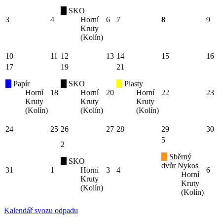
SKO
3
4
Horní
6
7
8
9
Kruty
(Kolín)
10
11
12
13
14
15
16
17
19
21
Papír
SKO
Plasty
Horní
18
Horní
20
Horní
22
23
Kruty
Kruty
Kruty
(Kolín)
(Kolín)
(Kolín)
24
25
26
27
28
29
30
5
2
Sběrný
SKO
dvůr Nykos
31
1
Horní
3
4
6
Horní
Kruty
Kruty
(Kolín)
(Kolín)
Kalendář svozu odpadu