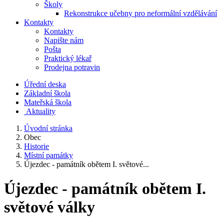
Školy
Rekonstrukce učebny pro neformální vzdělávání
Kontakty
Kontakty
Napište nám
Pošta
Praktický lékař
Prodejna potravin
Úřední deska
Základní škola
Mateřská škola
​
Aktuality
Úvodní stránka
Obec
Historie
Místní památky
Újezdec - památník obětem I. světové...
Újezdec - památník obětem I.
světové války