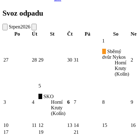
Svoz odpadu
Srpen
2026
Po
Út
St
Čt
Pá
So
Ne
1
Sběrný
dvůr Nykos
27
28
29
30
31
2
Horní
Kruty
(Kolín)
5
SKO
3
4
Horní
6
7
8
9
Kruty
(Kolín)
10
11
12
13
14
15
16
17
19
21