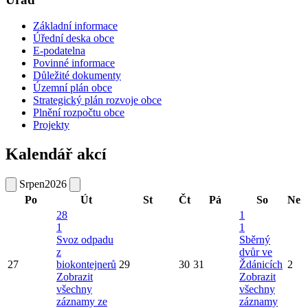
Základní informace
Úřední deska obce
E-podatelna
Povinné informace
Důležité dokumenty
Územní plán obce
Strategický plán rozvoje obce
Plnění rozpočtu obce
Projekty
Kalendář akcí
Srpen
2026
Po
Út
St
Čt
Pá
So
Ne
28
1
1
1
Svoz odpadu
Sběrný
z
dvůr ve
27
biokontejnerů
29
30
31
Ždánicích
2
Zobrazit
Zobrazit
všechny
všechny
záznamy ze
záznamy