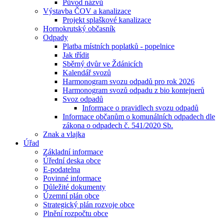
Původ názvů
Výstavba ČOV a kanalizace
Projekt splaškové kanalizace
Hornokrutský občasník
Odpady
Platba místních poplatků - popelnice
Jak třídit
Sběrný dvůr ve Ždánicích
Kalendář svozů
Harmonogram svozu odpadů pro rok 2026
Harmonogram svozů odpadu z bio kontejnerů
Svoz odpadů
Informace o pravidlech svozu odpadů
Informace občanům o komunálních odpadech dle
zákona o odpadech č. 541/2020 Sb.
Znak a vlajka
Úřad
Základní informace
Úřední deska obce
E-podatelna
Povinné informace
Důležité dokumenty
Územní plán obce
Strategický plán rozvoje obce
Plnění rozpočtu obce