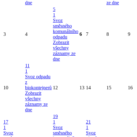
dne
ze dne
5
1
Svoz
směsného
komunálního
3
4
6
7
8
9
odpadu
Zobrazit
všechny
záznamy ze
dne
11
1
Svoz odpadu
z
10
biokontejnerů
12
13
14
15
16
Zobrazit
všechny
záznamy ze
dne
19
17
1
21
1
Svoz
1
Svoz
směsného
Svoz