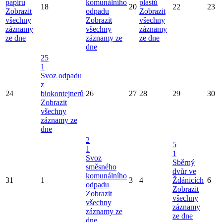
papíru
komunálního
plastů
18
20
22
23
Zobrazit
odpadu
Zobrazit
všechny
Zobrazit
všechny
záznamy
všechny
záznamy
ze dne
záznamy ze
ze dne
dne
25
1
Svoz odpadu
z
24
biokontejnerů
26
27
28
29
30
Zobrazit
všechny
záznamy ze
dne
2
5
1
1
Svoz
Sběrný
směsného
dvůr ve
komunálního
31
1
3
4
Ždánicích
6
odpadu
Zobrazit
Zobrazit
všechny
všechny
záznamy
záznamy ze
ze dne
dne