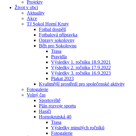
Projekty
Život v obci
Aktuality
Akce
TJ Sokol Horní Kruty
Fotbal dospělí
Fotbalová přípravka
Opravy sokolovny
Běh pro Sokolovnu
Trasa
Pravidla
Výsledky 1. ročníku 18.9.2021
Výsledky 2. ročníku 17.9.2022
Výsledky 3. ročníku 16.9.2023
Plakat 2023
Kvalitnější prostředí pro společenské aktivity
Fotogalerie
Volný čas
Sportoviště
Plán rozvoje sportu
Hasiči
Hornokrutská 40
Trasa
Výsledky minulých ročníků
Fotogalerie