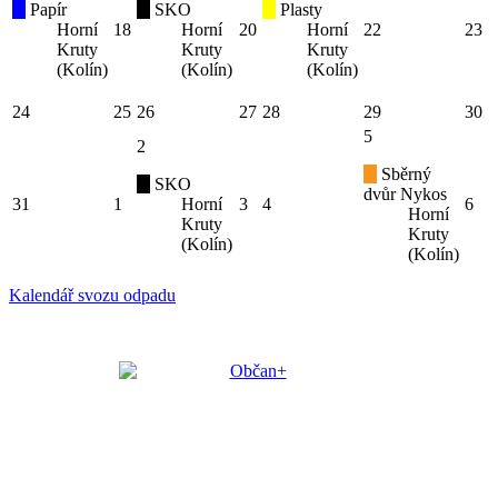
Papír
SKO
Plasty
Horní
18
Horní
20
Horní
22
23
Kruty
Kruty
Kruty
(Kolín)
(Kolín)
(Kolín)
24
25
26
27
28
29
30
5
2
Sběrný
SKO
dvůr Nykos
31
1
Horní
3
4
6
Horní
Kruty
Kruty
(Kolín)
(Kolín)
Kalendář svozu odpadu