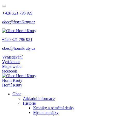
+420 321 796 921
obec@hornikruty.cz
+420 321 796 921
obec@hornikruty.cz
Vyhledávání
Vytisknout
Mapa webu
facebook
Horní Kruty
Horní Kruty
Obec
Základní informace
Historie
Kroniky a pamětní desky
Místní památky