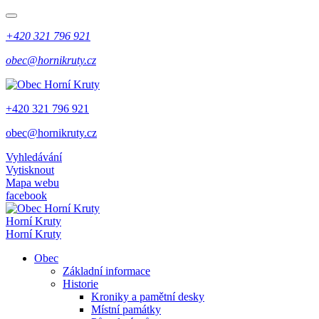
+420 321 796 921
obec@hornikruty.cz
+420 321 796 921
obec@hornikruty.cz
Vyhledávání
Vytisknout
Mapa webu
facebook
Horní Kruty
Horní Kruty
Obec
Základní informace
Historie
Kroniky a pamětní desky
Místní památky