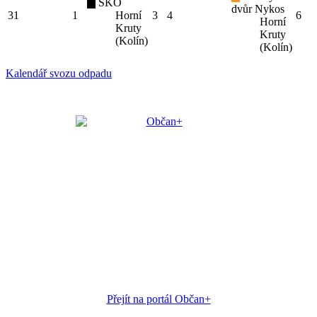
SKO
dvůr Nykos
31
1
Horní
3
4
6
Horní
Kruty
Kruty
(Kolín)
(Kolín)
Kalendář svozu odpadu
Přejít na portál Občan+