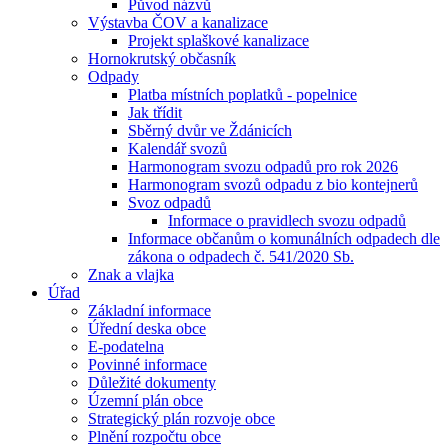
Původ názvů
Výstavba ČOV a kanalizace
Projekt splaškové kanalizace
Hornokrutský občasník
Odpady
Platba místních poplatků - popelnice
Jak třídit
Sběrný dvůr ve Ždánicích
Kalendář svozů
Harmonogram svozu odpadů pro rok 2026
Harmonogram svozů odpadu z bio kontejnerů
Svoz odpadů
Informace o pravidlech svozu odpadů
Informace občanům o komunálních odpadech dle
zákona o odpadech č. 541/2020 Sb.
Znak a vlajka
Úřad
Základní informace
Úřední deska obce
E-podatelna
Povinné informace
Důležité dokumenty
Územní plán obce
Strategický plán rozvoje obce
Plnění rozpočtu obce