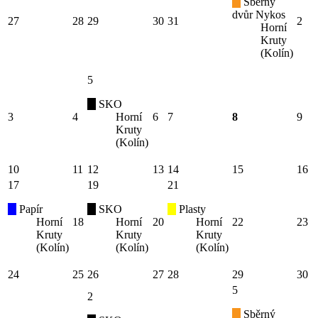
Sběrný
dvůr Nykos
27
28
29
30
31
2
Horní
Kruty
(Kolín)
5
SKO
3
4
Horní
6
7
8
9
Kruty
(Kolín)
10
11
12
13
14
15
16
17
19
21
Papír
SKO
Plasty
Horní
18
Horní
20
Horní
22
23
Kruty
Kruty
Kruty
(Kolín)
(Kolín)
(Kolín)
24
25
26
27
28
29
30
5
2
Sběrný