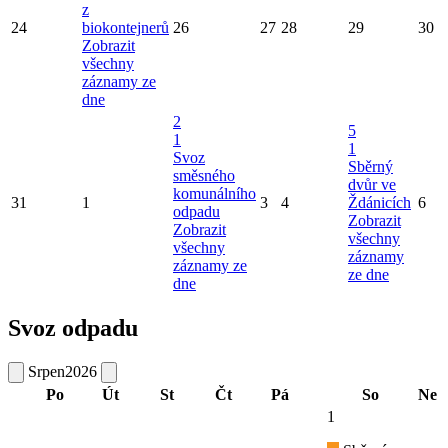
z
24
biokontejnerů
26
27
28
29
30
Zobrazit
všechny
záznamy ze
dne
2
5
1
1
Svoz
Sběrný
směsného
dvůr ve
komunálního
31
1
3
4
Ždánicích
6
odpadu
Zobrazit
Zobrazit
všechny
všechny
záznamy
záznamy ze
ze dne
dne
Svoz odpadu
Srpen
2026
Po
Út
St
Čt
Pá
So
Ne
1