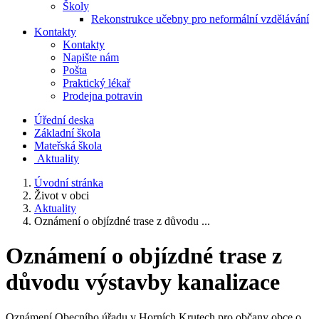
Školy
Rekonstrukce učebny pro neformální vzdělávání
Kontakty
Kontakty
Napište nám
Pošta
Praktický lékař
Prodejna potravin
Úřední deska
Základní škola
Mateřská škola
​
Aktuality
Úvodní stránka
Život v obci
Aktuality
Oznámení o objízdné trase z důvodu ...
Oznámení o objízdné trase z
důvodu výstavby kanalizace
Oznámení Obecního úřadu v Horních Krutech pro občany obce o