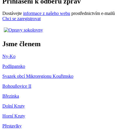
Přihlášení k odběru zpráv
Dostávejte
informace z našeho webu
prostřednictvím e-mailů
Chci se zaregistrovat
Jsme členem
Ny-Ko
Podlipansko
Svazek obcí Mikroregionu Kouřimsko
Bohouňovice II
Březinka
Dolní Kruty
Horní Kruty
Přestavlky