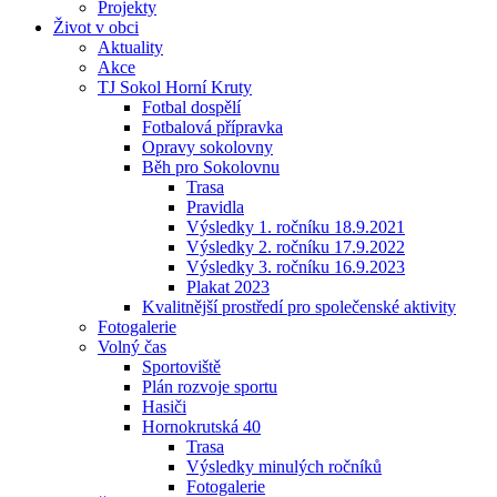
Projekty
Život v obci
Aktuality
Akce
TJ Sokol Horní Kruty
Fotbal dospělí
Fotbalová přípravka
Opravy sokolovny
Běh pro Sokolovnu
Trasa
Pravidla
Výsledky 1. ročníku 18.9.2021
Výsledky 2. ročníku 17.9.2022
Výsledky 3. ročníku 16.9.2023
Plakat 2023
Kvalitnější prostředí pro společenské aktivity
Fotogalerie
Volný čas
Sportoviště
Plán rozvoje sportu
Hasiči
Hornokrutská 40
Trasa
Výsledky minulých ročníků
Fotogalerie