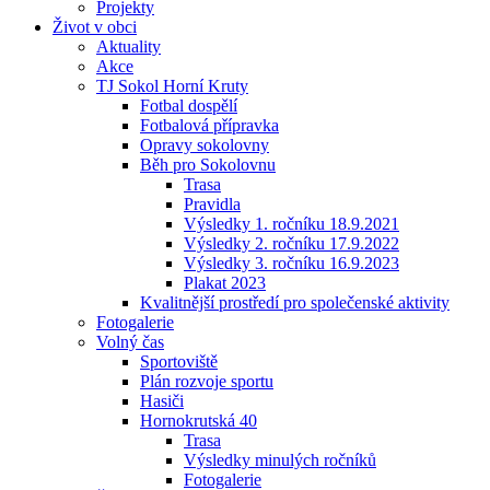
Projekty
Život v obci
Aktuality
Akce
TJ Sokol Horní Kruty
Fotbal dospělí
Fotbalová přípravka
Opravy sokolovny
Běh pro Sokolovnu
Trasa
Pravidla
Výsledky 1. ročníku 18.9.2021
Výsledky 2. ročníku 17.9.2022
Výsledky 3. ročníku 16.9.2023
Plakat 2023
Kvalitnější prostředí pro společenské aktivity
Fotogalerie
Volný čas
Sportoviště
Plán rozvoje sportu
Hasiči
Hornokrutská 40
Trasa
Výsledky minulých ročníků
Fotogalerie