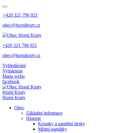
+420 321 796 921
obec@hornikruty.cz
+420 321 796 921
obec@hornikruty.cz
Vyhledávání
Vytisknout
Mapa webu
facebook
Horní Kruty
Horní Kruty
Obec
Základní informace
Historie
Kroniky a pamětní desky
Místní památky