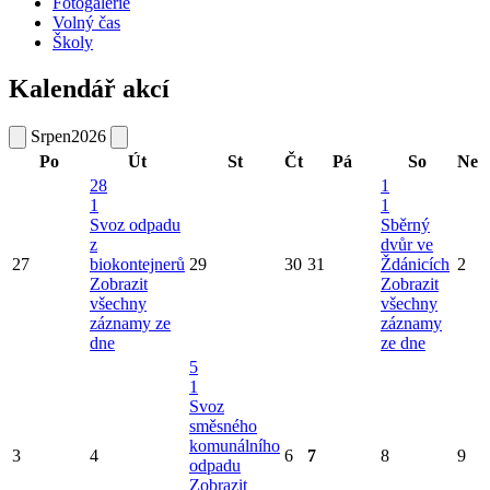
Fotogalerie
Volný čas
Školy
Kalendář akcí
Srpen
2026
Po
Út
St
Čt
Pá
So
Ne
28
1
1
1
Svoz odpadu
Sběrný
z
dvůr ve
27
biokontejnerů
29
30
31
Ždánicích
2
Zobrazit
Zobrazit
všechny
všechny
záznamy ze
záznamy
dne
ze dne
5
1
Svoz
směsného
komunálního
3
4
6
7
8
9
odpadu
Zobrazit