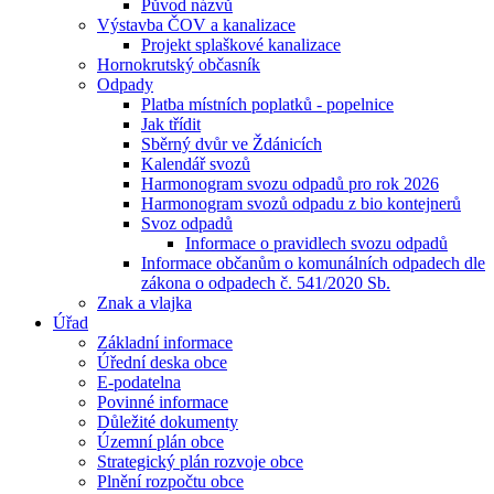
Původ názvů
Výstavba ČOV a kanalizace
Projekt splaškové kanalizace
Hornokrutský občasník
Odpady
Platba místních poplatků - popelnice
Jak třídit
Sběrný dvůr ve Ždánicích
Kalendář svozů
Harmonogram svozu odpadů pro rok 2026
Harmonogram svozů odpadu z bio kontejnerů
Svoz odpadů
Informace o pravidlech svozu odpadů
Informace občanům o komunálních odpadech dle
zákona o odpadech č. 541/2020 Sb.
Znak a vlajka
Úřad
Základní informace
Úřední deska obce
E-podatelna
Povinné informace
Důležité dokumenty
Územní plán obce
Strategický plán rozvoje obce
Plnění rozpočtu obce