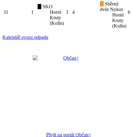
Sběrný
SKO
dvůr Nykos
31
1
Horní
3
4
6
Horní
Kruty
Kruty
(Kolín)
(Kolín)
Kalendář svozu odpadu
Přejít na portál Občan+