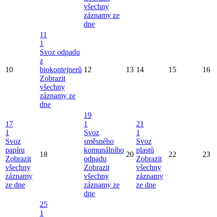
všechny
záznamy ze
dne
11
1
Svoz odpadu
z
10
biokontejnerů
12
13
14
15
16
Zobrazit
všechny
záznamy ze
dne
19
17
1
21
1
Svoz
1
Svoz
směsného
Svoz
papíru
komunálního
plastů
18
20
22
23
Zobrazit
odpadu
Zobrazit
všechny
Zobrazit
všechny
záznamy
všechny
záznamy
ze dne
záznamy ze
ze dne
dne
25
1