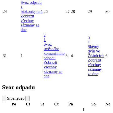
Svoz odpadu
z
24
biokontejnerů
26
27
28
29
30
Zobrazit
všechny
záznamy ze
dne
2
5
1
1
Svoz
Sběrný
směsného
dvůr ve
komunálního
31
1
3
4
Ždánicích
6
odpadu
Zobrazit
Zobrazit
všechny
všechny
záznamy
záznamy ze
ze dne
dne
Svoz odpadu
Srpen
2026
Po
Út
St
Čt
Pá
So
Ne
1