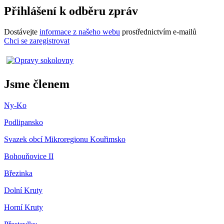
Přihlášení k odběru zpráv
Dostávejte
informace z našeho webu
prostřednictvím e-mailů
Chci se zaregistrovat
Jsme členem
Ny-Ko
Podlipansko
Svazek obcí Mikroregionu Kouřimsko
Bohouňovice II
Březinka
Dolní Kruty
Horní Kruty