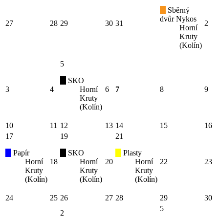
Sběrný
dvůr Nykos
27
28
29
30
31
2
Horní
Kruty
(Kolín)
5
SKO
3
4
Horní
6
7
8
9
Kruty
(Kolín)
10
11
12
13
14
15
16
17
19
21
Papír
SKO
Plasty
Horní
18
Horní
20
Horní
22
23
Kruty
Kruty
Kruty
(Kolín)
(Kolín)
(Kolín)
24
25
26
27
28
29
30
5
2