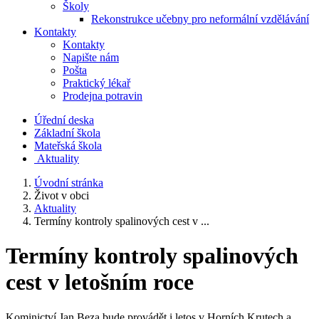
Školy
Rekonstrukce učebny pro neformální vzdělávání
Kontakty
Kontakty
Napište nám
Pošta
Praktický lékař
Prodejna potravin
Úřední deska
Základní škola
Mateřská škola
​
Aktuality
Úvodní stránka
Život v obci
Aktuality
Termíny kontroly spalinových cest v ...
Termíny kontroly spalinových
cest v letošním roce
Kominictví Jan Beza bude provádět i letos v Horních Krutech a