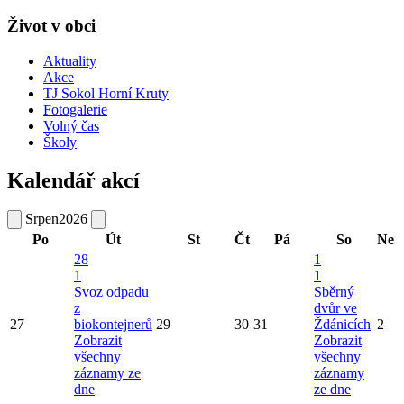
Život v obci
Aktuality
Akce
TJ Sokol Horní Kruty
Fotogalerie
Volný čas
Školy
Kalendář akcí
Srpen
2026
Po
Út
St
Čt
Pá
So
Ne
28
1
1
1
Svoz odpadu
Sběrný
z
dvůr ve
27
biokontejnerů
29
30
31
Ždánicích
2
Zobrazit
Zobrazit
všechny
všechny
záznamy ze
záznamy
dne
ze dne