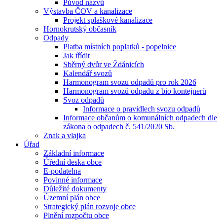
Původ názvů
Výstavba ČOV a kanalizace
Projekt splaškové kanalizace
Hornokrutský občasník
Odpady
Platba místních poplatků - popelnice
Jak třídit
Sběrný dvůr ve Ždánicích
Kalendář svozů
Harmonogram svozu odpadů pro rok 2026
Harmonogram svozů odpadu z bio kontejnerů
Svoz odpadů
Informace o pravidlech svozu odpadů
Informace občanům o komunálních odpadech dle
zákona o odpadech č. 541/2020 Sb.
Znak a vlajka
Úřad
Základní informace
Úřední deska obce
E-podatelna
Povinné informace
Důležité dokumenty
Územní plán obce
Strategický plán rozvoje obce
Plnění rozpočtu obce