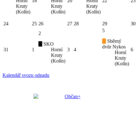
Horní
18
Horní
20
Horní
22
23
Kruty
Kruty
Kruty
(Kolín)
(Kolín)
(Kolín)
24
25
26
27
28
29
30
5
2
Sběrný
SKO
dvůr Nykos
31
1
Horní
3
4
6
Horní
Kruty
Kruty
(Kolín)
(Kolín)
Kalendář svozu odpadu