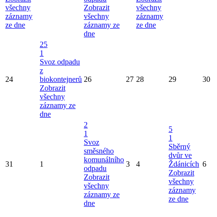
všechny
Zobrazit
všechny
záznamy
všechny
záznamy
ze dne
záznamy ze
ze dne
dne
25
1
Svoz odpadu
z
24
biokontejnerů
26
27
28
29
30
Zobrazit
všechny
záznamy ze
dne
2
5
1
1
Svoz
Sběrný
směsného
dvůr ve
komunálního
31
1
3
4
Ždánicích
6
odpadu
Zobrazit
Zobrazit
všechny
všechny
záznamy
záznamy ze
ze dne
dne