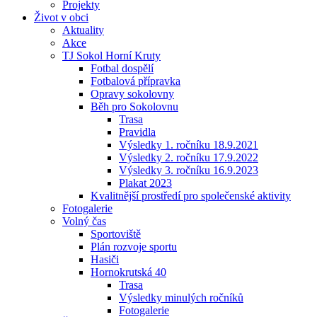
Projekty
Život v obci
Aktuality
Akce
TJ Sokol Horní Kruty
Fotbal dospělí
Fotbalová přípravka
Opravy sokolovny
Běh pro Sokolovnu
Trasa
Pravidla
Výsledky 1. ročníku 18.9.2021
Výsledky 2. ročníku 17.9.2022
Výsledky 3. ročníku 16.9.2023
Plakat 2023
Kvalitnější prostředí pro společenské aktivity
Fotogalerie
Volný čas
Sportoviště
Plán rozvoje sportu
Hasiči
Hornokrutská 40
Trasa
Výsledky minulých ročníků
Fotogalerie