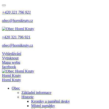
+420 321 796 921
obec@hornikruty.cz
+420 321 796 921
obec@hornikruty.cz
Vyhledávání
Vytisknout
Mapa webu
facebook
Horní Kruty
Horní Kruty
Obec
Základní informace
Historie
Kroniky a pamětní desky
Místní památky