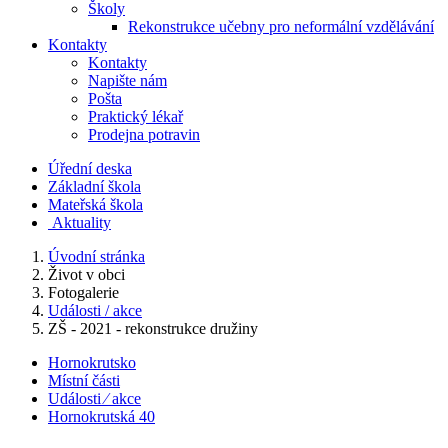
Školy
Rekonstrukce učebny pro neformální vzdělávání
Kontakty
Kontakty
Napište nám
Pošta
Praktický lékař
Prodejna potravin
Úřední deska
Základní škola
Mateřská škola
​
Aktuality
Úvodní stránka
Život v obci
Fotogalerie
Události / akce
ZŠ - 2021 - rekonstrukce družiny
Hornokrutsko
Místní části
Události ⁄ akce
Hornokrutská 40