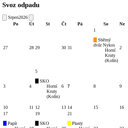
Svoz odpadu
Srpen
2026
Po
Út
St
Čt
Pá
So
Ne
1
Sběrný
dvůr Nykos
27
28
29
30
31
2
Horní
Kruty
(Kolín)
5
SKO
3
4
Horní
6
7
8
9
Kruty
(Kolín)
10
11
12
13
14
15
16
17
19
21
Papír
SKO
Plasty