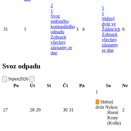
2
5
1
1
Svoz
Sběrný
směsného
dvůr ve
komunálního
31
1
3
4
Ždánicích
6
odpadu
Zobrazit
Zobrazit
všechny
všechny
záznamy
záznamy ze
ze dne
dne
Svoz odpadu
Srpen
2026
Po
Út
St
Čt
Pá
So
Ne
1
Sběrný
dvůr Nykos
27
28
29
30
31
2
Horní
Kruty
(Kolín)