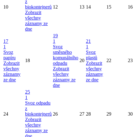
z
10
biokontejnerů
12
13
14
15
16
Zobrazit
všechny
záznamy ze
dne
19
17
1
21
1
Svoz
1
Svoz
směsného
Svoz
papíru
komunálního
plastů
18
20
22
23
Zobrazit
odpadu
Zobrazit
všechny
Zobrazit
všechny
záznamy
všechny
záznamy
ze dne
záznamy ze
ze dne
dne
25
1
Svoz odpadu
z
24
biokontejnerů
26
27
28
29
30
Zobrazit
všechny
záznamy ze
dne