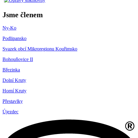
Jsme členem
Ny-Ko
Podlipansko
Svazek obcí Mikroregionu Kouřimsko
Bohouňovice II
Březinka
Dolní Kruty
Horní Kruty
Přestavlky
Újezdec