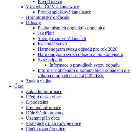
Původ názvů
Výstavba ČOV a kanalizace
Projekt splaškové kanalizace
Hornokrutský občasník
Odpady
Platba místních poplatků - popelnice
Jak třídit
Sběrný dvůr ve Ždánicích
Kalendář svozů
Harmonogram svozu odpadů pro rok 2026
Harmonogram svozů odpadu z bio kontejnerů
Svoz odpadů
Informace o pravidlech svozu odpadů
Informace občanům o komunálních odpadech dle
zákona o odpadech č. 541/2020 Sb.
Znak a vlajka
Úřad
Základní informace
Úřední deska obce
E-podatelna
Povinné informace
Důležité dokumenty
Územní plán obce
Strategický plán rozvoje obce
Plnění rozpočtu obce