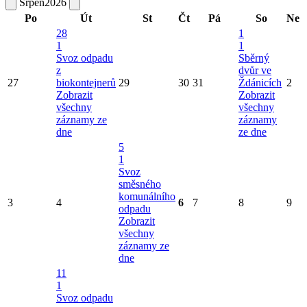
Srpen
2026
Po
Út
St
Čt
Pá
So
Ne
28
1
1
1
Svoz odpadu
Sběrný
z
dvůr ve
27
biokontejnerů
29
30
31
Ždánicích
2
Zobrazit
Zobrazit
všechny
všechny
záznamy ze
záznamy
dne
ze dne
5
1
Svoz
směsného
komunálního
3
4
6
7
8
9
odpadu
Zobrazit
všechny
záznamy ze
dne
11
1
Svoz odpadu