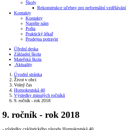
Školy
Rekonstrukce učebny pro neformální vzdělávání
Kontakty
Kontakty
Napište nám
Pošta
Praktický lékař
Prodejna potravin
Úřední deska
Základní škola
Mateřská škola
​
Aktuality
Úvodní stránka
Život v obci
Volný čas
Hornokrutská 40
Výsledky minulých ročníků
9. ročník - rok 2018
9. ročník - rok 2018
- výsledky cyklistického závodu Hornokrutská 40