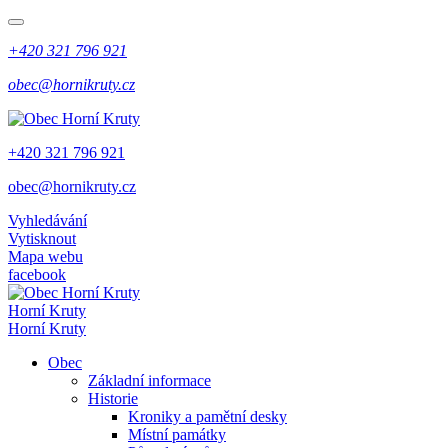
+420 321 796 921
obec@hornikruty.cz
+420 321 796 921
obec@hornikruty.cz
Vyhledávání
Vytisknout
Mapa webu
facebook
Horní Kruty
Horní Kruty
Obec
Základní informace
Historie
Kroniky a pamětní desky
Místní památky