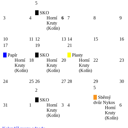
5
SKO
3
4
Horní
6
7
8
9
Kruty
(Kolín)
10
11
12
13
14
15
16
17
19
21
Papír
SKO
Plasty
Horní
18
Horní
20
Horní
22
23
Kruty
Kruty
Kruty
(Kolín)
(Kolín)
(Kolín)
24
25
26
27
28
29
30
5
2
Sběrný
SKO
dvůr Nykos
31
1
Horní
3
4
6
Horní
Kruty
Kruty
(Kolín)
(Kolín)