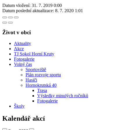
Datum vložení:
31. 7. 2019 0:00
Datum poslední aktualizace:
8. 7. 2020 1:01
Život v obci
Aktuality
Akce
TJ Sokol Horní Kruty
Fotogalerie
Volný čas
Sportoviště
Plán rozvoje sportu
Hasiči
Hornokrutská 40
Trasa
Výsledky minulých ročníků
Fotogalerie
Školy
Kalendář akcí