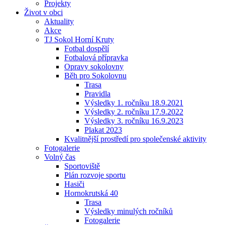
Projekty
Život v obci
Aktuality
Akce
TJ Sokol Horní Kruty
Fotbal dospělí
Fotbalová přípravka
Opravy sokolovny
Běh pro Sokolovnu
Trasa
Pravidla
Výsledky 1. ročníku 18.9.2021
Výsledky 2. ročníku 17.9.2022
Výsledky 3. ročníku 16.9.2023
Plakat 2023
Kvalitnější prostředí pro společenské aktivity
Fotogalerie
Volný čas
Sportoviště
Plán rozvoje sportu
Hasiči
Hornokrutská 40
Trasa
Výsledky minulých ročníků
Fotogalerie