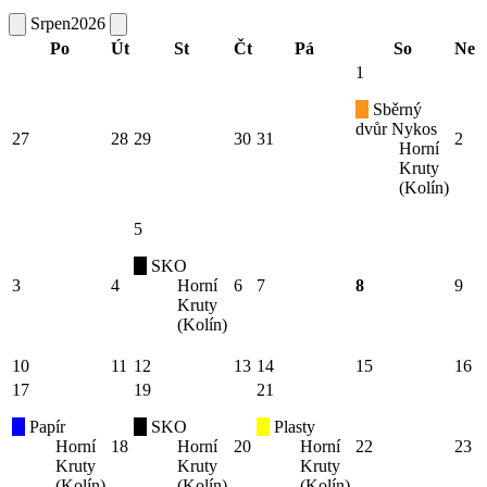
Srpen
2026
Po
Út
St
Čt
Pá
So
Ne
1
Sběrný
dvůr Nykos
27
28
29
30
31
2
Horní
Kruty
(Kolín)
5
SKO
3
4
Horní
6
7
8
9
Kruty
(Kolín)
10
11
12
13
14
15
16
17
19
21
Papír
SKO
Plasty
Horní
18
Horní
20
Horní
22
23
Kruty
Kruty
Kruty
(Kolín)
(Kolín)
(Kolín)