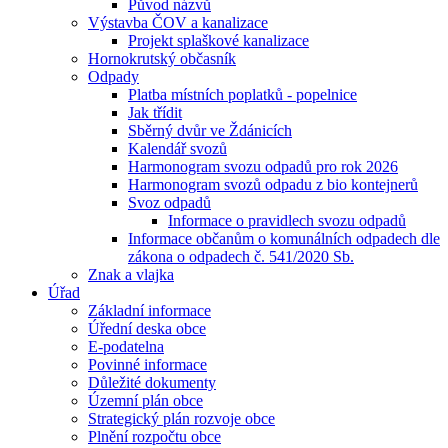
Původ názvů
Výstavba ČOV a kanalizace
Projekt splaškové kanalizace
Hornokrutský občasník
Odpady
Platba místních poplatků - popelnice
Jak třídit
Sběrný dvůr ve Ždánicích
Kalendář svozů
Harmonogram svozu odpadů pro rok 2026
Harmonogram svozů odpadu z bio kontejnerů
Svoz odpadů
Informace o pravidlech svozu odpadů
Informace občanům o komunálních odpadech dle
zákona o odpadech č. 541/2020 Sb.
Znak a vlajka
Úřad
Základní informace
Úřední deska obce
E-podatelna
Povinné informace
Důležité dokumenty
Územní plán obce
Strategický plán rozvoje obce
Plnění rozpočtu obce