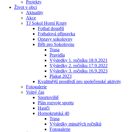
Projekty
Život v obci
Aktuality
Akce
TJ Sokol Horní Kruty
Fotbal dospělí
Fotbalová přípravka
Opravy sokolovny
Běh pro Sokolovnu
Trasa
Pravidla
Výsledky 1. ročníku 18.9.2021
Výsledky 2. ročníku 17.9.2022
Výsledky 3. ročníku 16.9.2023
Plakat 2023
Kvalitnější prostředí pro společenské aktivity
Fotogalerie
Volný čas
Sportoviště
Plán rozvoje sportu
Hasiči
Hornokrutská 40
Trasa
Výsledky minulých ročníků
Fotogalerie