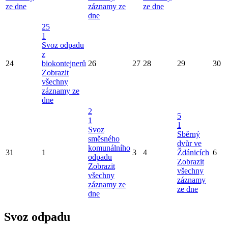
ze dne
záznamy ze
ze dne
dne
25
1
Svoz odpadu
z
24
biokontejnerů
26
27
28
29
30
Zobrazit
všechny
záznamy ze
dne
2
5
1
1
Svoz
Sběrný
směsného
dvůr ve
komunálního
31
1
3
4
Ždánicích
6
odpadu
Zobrazit
Zobrazit
všechny
všechny
záznamy
záznamy ze
ze dne
dne
Svoz odpadu