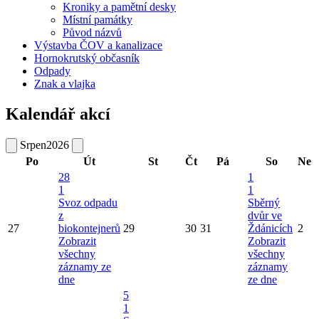
Kroniky a pamětní desky
Místní památky
Původ názvů
Výstavba ČOV a kanalizace
Hornokrutský občasník
Odpady
Znak a vlajka
Kalendář akcí
Srpen
2026
Po
Út
St
Čt
Pá
So
Ne
28
1
1
1
Svoz odpadu
Sběrný
z
dvůr ve
27
biokontejnerů
29
30
31
Ždánicích
2
Zobrazit
Zobrazit
všechny
všechny
záznamy ze
záznamy
dne
ze dne
5
1