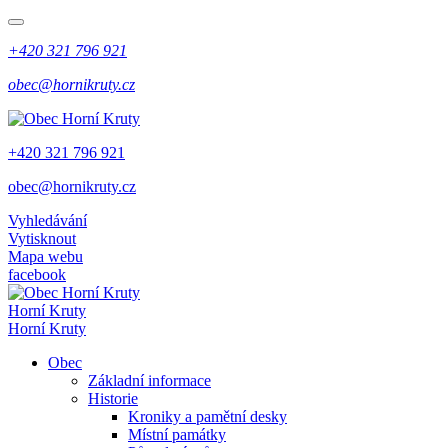
+420 321 796 921
obec@hornikruty.cz
+420 321 796 921
obec@hornikruty.cz
Vyhledávání
Vytisknout
Mapa webu
facebook
Horní Kruty
Horní Kruty
Obec
Základní informace
Historie
Kroniky a pamětní desky
Místní památky