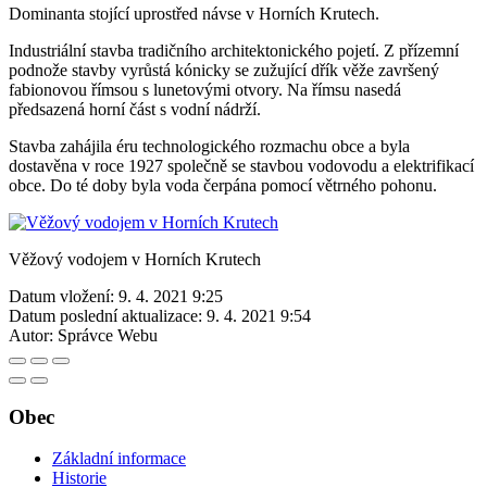
Dominanta stojící uprostřed návse v Horních Krutech.
Industriální stavba tradičního architektonického pojetí. Z přízemní
podnože stavby vyrůstá kónicky se zužující dřík věže završený
fabionovou římsou s lunetovými otvory. Na římsu nasedá
předsazená horní část s vodní nádrží.
Stavba zahájila éru technologického rozmachu obce a byla
dostavěna v roce 1927 společně se stavbou vodovodu a elektrifikací
obce. Do té doby byla voda čerpána pomocí větrného pohonu.
Věžový vodojem v Horních Krutech
Datum vložení:
9. 4. 2021 9:25
Datum poslední aktualizace:
9. 4. 2021 9:54
Autor:
Správce Webu
Obec
Základní informace
Historie