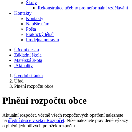
Školy
Rekonstrukce učebny pro neformální vzdělávání
Kontakty
Kontakty
Napište nám
Pošta
Praktický lékař
Prodejna potravin
Úřední deska
Základní škola
Mateřská škola
​
Aktuality
Úvodní stránka
Úřad
Plnění rozpočtu obce
Plnění rozpočtu obce
Aktuální rozpočet, včetně všech rozpočtových opatření naleznete
na
úřední desce v sekci Rozpočet
. Níže naleznete pravidené výkazy
o plnění jednotlivých položek rozpočtu.