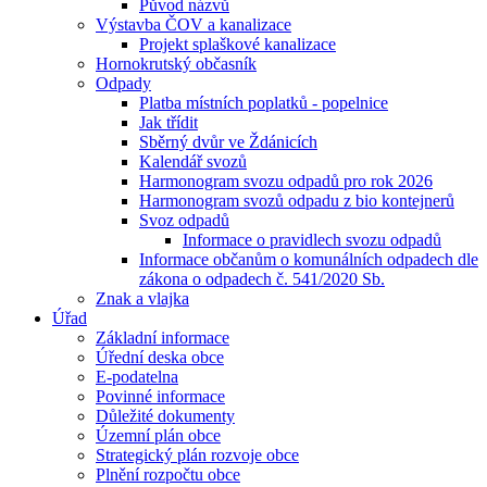
Původ názvů
Výstavba ČOV a kanalizace
Projekt splaškové kanalizace
Hornokrutský občasník
Odpady
Platba místních poplatků - popelnice
Jak třídit
Sběrný dvůr ve Ždánicích
Kalendář svozů
Harmonogram svozu odpadů pro rok 2026
Harmonogram svozů odpadu z bio kontejnerů
Svoz odpadů
Informace o pravidlech svozu odpadů
Informace občanům o komunálních odpadech dle
zákona o odpadech č. 541/2020 Sb.
Znak a vlajka
Úřad
Základní informace
Úřední deska obce
E-podatelna
Povinné informace
Důležité dokumenty
Územní plán obce
Strategický plán rozvoje obce
Plnění rozpočtu obce