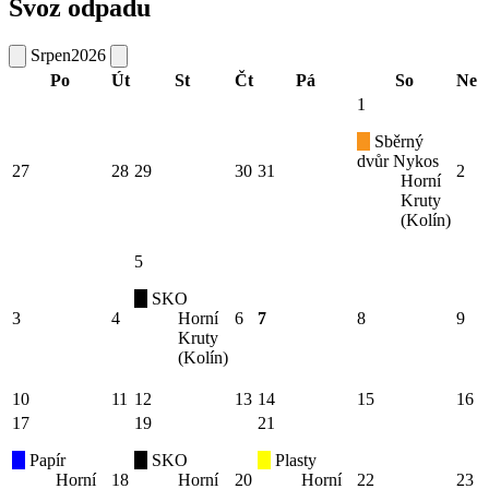
Svoz odpadu
Srpen
2026
Po
Út
St
Čt
Pá
So
Ne
1
Sběrný
dvůr Nykos
27
28
29
30
31
2
Horní
Kruty
(Kolín)
5
SKO
3
4
Horní
6
7
8
9
Kruty
(Kolín)
10
11
12
13
14
15
16
17
19
21
Papír
SKO
Plasty
Horní
18
Horní
20
Horní
22
23