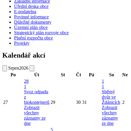
Základní informace
Úřední deska obce
E-podatelna
Povinné informace
Důležité dokumenty
Územní plán obce
Strategický plán rozvoje obce
Plnění rozpočtu obce
Projekty
Kalendář akcí
Srpen
2026
Po
Út
St
Čt
Pá
So
Ne
28
1
1
1
Svoz odpadu
Sběrný
z
dvůr ve
27
biokontejnerů
29
30
31
Ždánicích
2
Zobrazit
Zobrazit
všechny
všechny
záznamy ze
záznamy
dne
ze dne
5