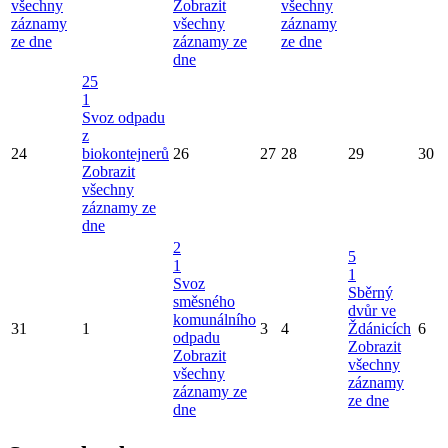
všechny
Zobrazit
všechny
záznamy
všechny
záznamy
ze dne
záznamy ze
ze dne
dne
25
1
Svoz odpadu
z
24
biokontejnerů
26
27
28
29
30
Zobrazit
všechny
záznamy ze
dne
2
5
1
1
Svoz
Sběrný
směsného
dvůr ve
komunálního
31
1
3
4
Ždánicích
6
odpadu
Zobrazit
Zobrazit
všechny
všechny
záznamy
záznamy ze
ze dne
dne