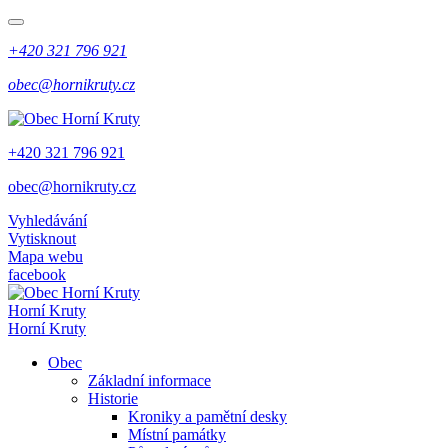
+420 321 796 921
obec@hornikruty.cz
+420 321 796 921
obec@hornikruty.cz
Vyhledávání
Vytisknout
Mapa webu
facebook
Horní Kruty
Horní Kruty
Obec
Základní informace
Historie
Kroniky a pamětní desky
Místní památky