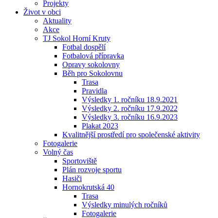
Projekty
Život v obci
Aktuality
Akce
TJ Sokol Horní Kruty
Fotbal dospělí
Fotbalová přípravka
Opravy sokolovny
Běh pro Sokolovnu
Trasa
Pravidla
Výsledky 1. ročníku 18.9.2021
Výsledky 2. ročníku 17.9.2022
Výsledky 3. ročníku 16.9.2023
Plakat 2023
Kvalitnější prostředí pro společenské aktivity
Fotogalerie
Volný čas
Sportoviště
Plán rozvoje sportu
Hasiči
Hornokrutská 40
Trasa
Výsledky minulých ročníků
Fotogalerie