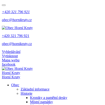
+420 321 796 921
obec@hornikruty.cz
+420 321 796 921
obec@hornikruty.cz
Vyhledávání
Vytisknout
Mapa webu
facebook
Horní Kruty
Horní Kruty
Obec
Základní informace
Historie
Kroniky a pamětní desky
Místní památky