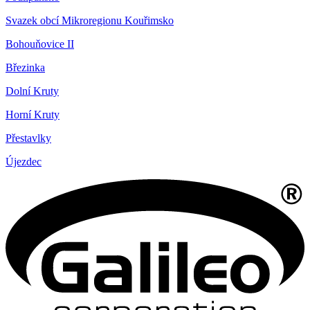
Svazek obcí Mikroregionu Kouřimsko
Bohouňovice II
Březinka
Dolní Kruty
Horní Kruty
Přestavlky
Újezdec