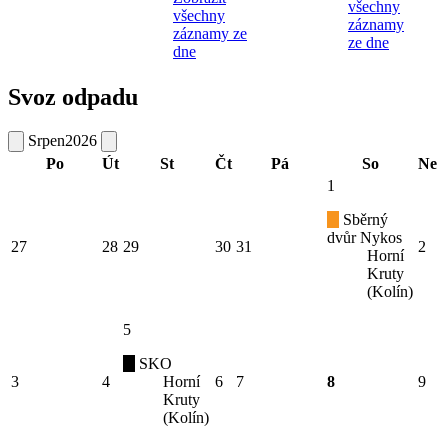
všechny
všechny
záznamy
záznamy ze
ze dne
dne
Svoz odpadu
Srpen
2026
Po
Út
St
Čt
Pá
So
Ne
1
Sběrný
dvůr Nykos
27
28
29
30
31
2
Horní
Kruty
(Kolín)
5
SKO
3
4
Horní
6
7
8
9
Kruty
(Kolín)