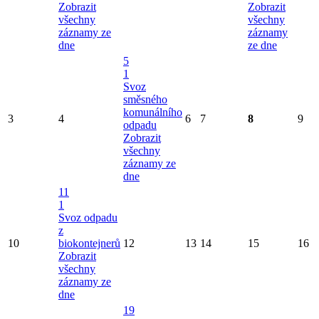
Zobrazit
Zobrazit
všechny
všechny
záznamy ze
záznamy
dne
ze dne
5
1
Svoz
směsného
komunálního
3
4
6
7
8
9
odpadu
Zobrazit
všechny
záznamy ze
dne
11
1
Svoz odpadu
z
10
biokontejnerů
12
13
14
15
16
Zobrazit
všechny
záznamy ze
dne
19