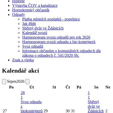
Historie
Výstavba ČOV a kanalizace
Hornokrutský občasník
Odpady
Platba místních poplatků - popelnice
Jak třídit
Sběrný dvůr ve Ždánicích
Kalendář svozů
Harmonogram svozu odpadů pro rok 2026
Harmonogram svozů odpadu z bio kontejnerů
Svoz odpadů
Informace občanům o komunálních odpadech dle
zákona o odpadech č. 541/2020 Sb.
Znak a vlajka
Kalendář akcí
Srpen
2026
Po
Út
St
Čt
Pá
So
Ne
28
1
1
1
Svoz odpadu
Sběrný
z
dvůr ve
27
biokontejnerů
29
30
31
Ždánicích
2