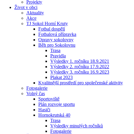
Projekty
Život v obci
Aktuality
Akce
TJ Sokol Horní Kruty
Fotbal dospělí
Fotbalová přípravka
Opravy sokolovny
Běh pro Sokolovnu
Trasa
Pravidla
Výsledky 1. ročníku 18.9.2021
Výsledky 2. ročníku 17.9.2022
Výsledky 3. ročníku 16.9.2023
Plakat 2023
Kvalitnější prostředí pro společenské aktivity
Fotogalerie
Volný čas
Sportoviště
Plán rozvoje sportu
Hasiči
Hornokrutská 40
Trasa
Výsledky minulých ročníků
Fotogalerie