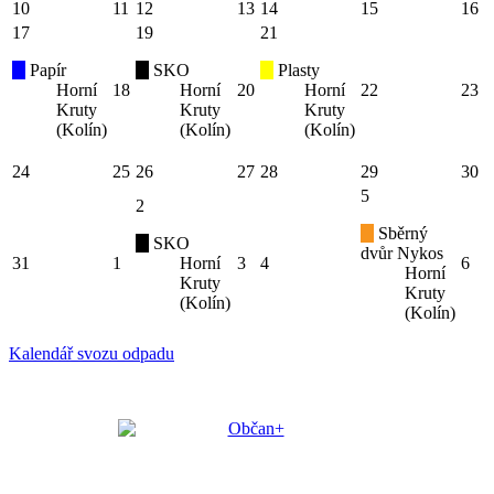
10
11
12
13
14
15
16
17
19
21
Papír
SKO
Plasty
Horní
18
Horní
20
Horní
22
23
Kruty
Kruty
Kruty
(Kolín)
(Kolín)
(Kolín)
24
25
26
27
28
29
30
5
2
Sběrný
SKO
dvůr Nykos
31
1
Horní
3
4
6
Horní
Kruty
Kruty
(Kolín)
(Kolín)
Kalendář svozu odpadu