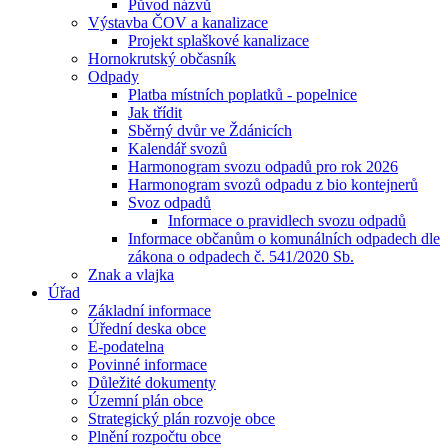
Původ názvů
Výstavba ČOV a kanalizace
Projekt splaškové kanalizace
Hornokrutský občasník
Odpady
Platba místních poplatků - popelnice
Jak třídit
Sběrný dvůr ve Ždánicích
Kalendář svozů
Harmonogram svozu odpadů pro rok 2026
Harmonogram svozů odpadu z bio kontejnerů
Svoz odpadů
Informace o pravidlech svozu odpadů
Informace občanům o komunálních odpadech dle
zákona o odpadech č. 541/2020 Sb.
Znak a vlajka
Úřad
Základní informace
Úřední deska obce
E-podatelna
Povinné informace
Důležité dokumenty
Územní plán obce
Strategický plán rozvoje obce
Plnění rozpočtu obce