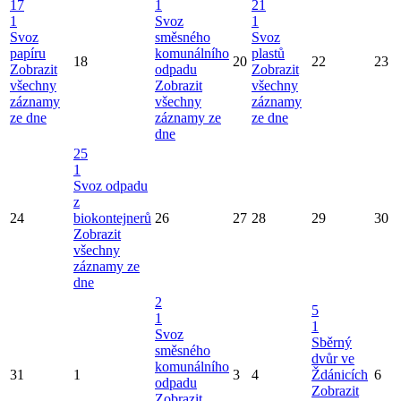
17
1
21
1
Svoz
1
Svoz
směsného
Svoz
papíru
komunálního
plastů
18
20
22
23
Zobrazit
odpadu
Zobrazit
všechny
Zobrazit
všechny
záznamy
všechny
záznamy
ze dne
záznamy ze
ze dne
dne
25
1
Svoz odpadu
z
24
biokontejnerů
26
27
28
29
30
Zobrazit
všechny
záznamy ze
dne
2
5
1
1
Svoz
Sběrný
směsného
dvůr ve
komunálního
31
1
3
4
Ždánicích
6
odpadu
Zobrazit
Zobrazit