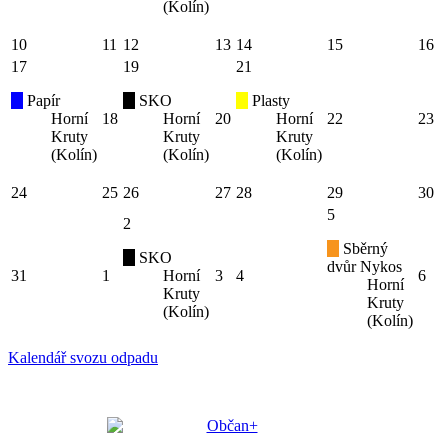
(Kolín)
10
11
12
13
14
15
16
17
19
21
Papír
SKO
Plasty
Horní
18
Horní
20
Horní
22
23
Kruty
Kruty
Kruty
(Kolín)
(Kolín)
(Kolín)
24
25
26
27
28
29
30
5
2
Sběrný
SKO
dvůr Nykos
31
1
Horní
3
4
6
Horní
Kruty
Kruty
(Kolín)
(Kolín)
Kalendář svozu odpadu