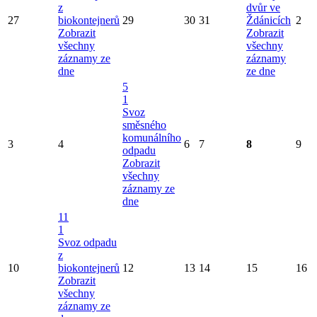
z
dvůr ve
27
biokontejnerů
29
30
31
Ždánicích
2
Zobrazit
Zobrazit
všechny
všechny
záznamy ze
záznamy
dne
ze dne
5
1
Svoz
směsného
komunálního
3
4
6
7
8
9
odpadu
Zobrazit
všechny
záznamy ze
dne
11
1
Svoz odpadu
z
10
biokontejnerů
12
13
14
15
16
Zobrazit
všechny
záznamy ze