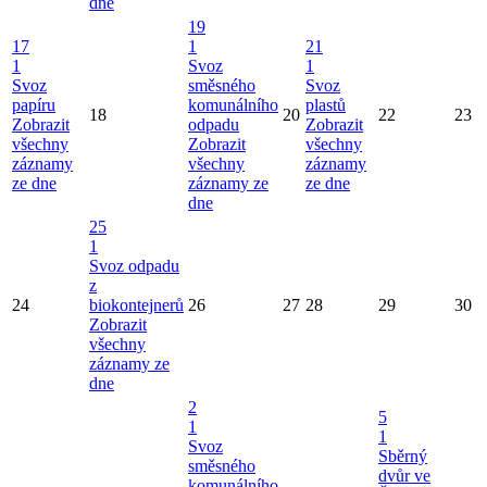
dne
19
17
1
21
1
Svoz
1
Svoz
směsného
Svoz
papíru
komunálního
plastů
18
20
22
23
Zobrazit
odpadu
Zobrazit
všechny
Zobrazit
všechny
záznamy
všechny
záznamy
ze dne
záznamy ze
ze dne
dne
25
1
Svoz odpadu
z
24
biokontejnerů
26
27
28
29
30
Zobrazit
všechny
záznamy ze
dne
2
5
1
1
Svoz
Sběrný
směsného
dvůr ve
komunálního