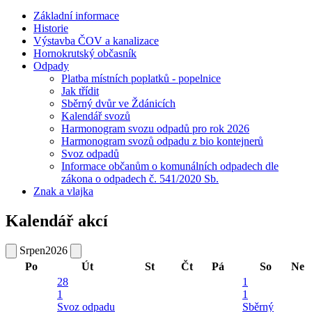
Základní informace
Historie
Výstavba ČOV a kanalizace
Hornokrutský občasník
Odpady
Platba místních poplatků - popelnice
Jak třídit
Sběrný dvůr ve Ždánicích
Kalendář svozů
Harmonogram svozu odpadů pro rok 2026
Harmonogram svozů odpadu z bio kontejnerů
Svoz odpadů
Informace občanům o komunálních odpadech dle
zákona o odpadech č. 541/2020 Sb.
Znak a vlajka
Kalendář akcí
Srpen
2026
Po
Út
St
Čt
Pá
So
Ne
28
1
1
1
Svoz odpadu
Sběrný