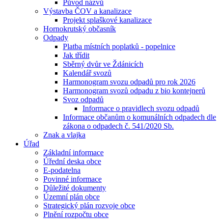
Původ názvů
Výstavba ČOV a kanalizace
Projekt splaškové kanalizace
Hornokrutský občasník
Odpady
Platba místních poplatků - popelnice
Jak třídit
Sběrný dvůr ve Ždánicích
Kalendář svozů
Harmonogram svozu odpadů pro rok 2026
Harmonogram svozů odpadu z bio kontejnerů
Svoz odpadů
Informace o pravidlech svozu odpadů
Informace občanům o komunálních odpadech dle
zákona o odpadech č. 541/2020 Sb.
Znak a vlajka
Úřad
Základní informace
Úřední deska obce
E-podatelna
Povinné informace
Důležité dokumenty
Územní plán obce
Strategický plán rozvoje obce
Plnění rozpočtu obce