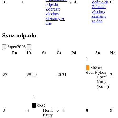
31
1
3
4
Ždánicích
6
odpadu
Zobrazit
Zobrazit
všechny
všechny
záznamy
záznamy ze
ze dne
dne
Svoz odpadu
Srpen
2026
Po
Út
St
Čt
Pá
So
Ne
1
Sběrný
dvůr Nykos
27
28
29
30
31
2
Horní
Kruty
(Kolín)
5
SKO
3
4
Horní
6
7
8
9
Kruty