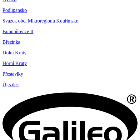
Podlipansko
Svazek obcí Mikroregionu Kouřimsko
Bohouňovice II
Březinka
Dolní Kruty
Horní Kruty
Přestavlky
Újezdec