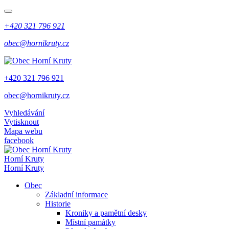
+420 321 796 921
obec@hornikruty.cz
+420 321 796 921
obec@hornikruty.cz
Vyhledávání
Vytisknout
Mapa webu
facebook
Horní Kruty
Horní Kruty
Obec
Základní informace
Historie
Kroniky a pamětní desky
Místní památky