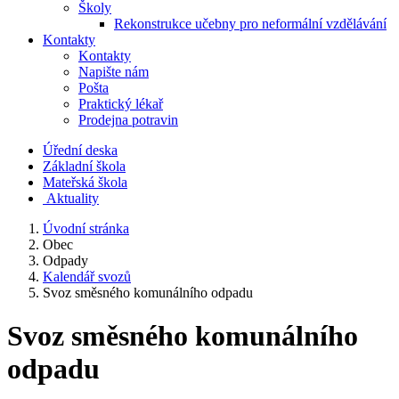
Školy
Rekonstrukce učebny pro neformální vzdělávání
Kontakty
Kontakty
Napište nám
Pošta
Praktický lékař
Prodejna potravin
Úřední deska
Základní škola
Mateřská škola
​
Aktuality
Úvodní stránka
Obec
Odpady
Kalendář svozů
Svoz směsného komunálního odpadu
Svoz směsného komunálního
odpadu