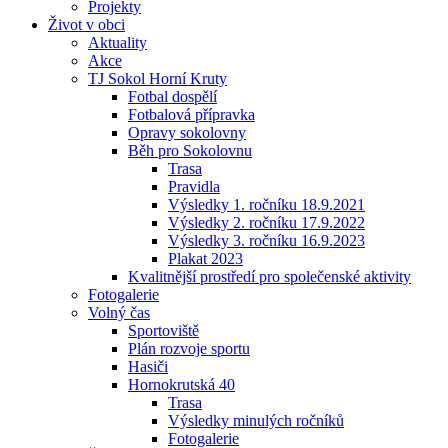
Projekty
Život v obci
Aktuality
Akce
TJ Sokol Horní Kruty
Fotbal dospělí
Fotbalová přípravka
Opravy sokolovny
Běh pro Sokolovnu
Trasa
Pravidla
Výsledky 1. ročníku 18.9.2021
Výsledky 2. ročníku 17.9.2022
Výsledky 3. ročníku 16.9.2023
Plakat 2023
Kvalitnější prostředí pro společenské aktivity
Fotogalerie
Volný čas
Sportoviště
Plán rozvoje sportu
Hasiči
Hornokrutská 40
Trasa
Výsledky minulých ročníků
Fotogalerie