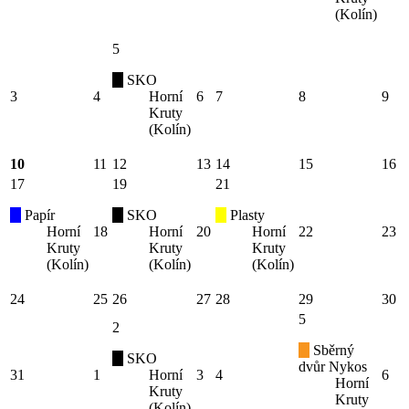
(Kolín)
5
SKO
3
4
Horní
6
7
8
9
Kruty
(Kolín)
10
11
12
13
14
15
16
17
19
21
Papír
SKO
Plasty
Horní
18
Horní
20
Horní
22
23
Kruty
Kruty
Kruty
(Kolín)
(Kolín)
(Kolín)
24
25
26
27
28
29
30
5
2
Sběrný
SKO
dvůr Nykos
31
1
Horní
3
4
6
Horní
Kruty
Kruty
(Kolín)