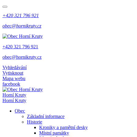
+420 321 796 921
obec@hornikruty.cz
+420 321 796 921
obec@hornikruty.cz
Vyhledávání
Vytisknout
Mapa webu
facebook
Horní Kruty
Horní Kruty
Obec
Základní informace
Historie
Kroniky a pamětní desky
Místní památky