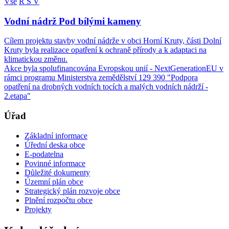
Vše
R
S
V
Vodní nádrž Pod bílými kameny
Cílem projektu stavby vodní nádrže v obci Horní Kruty, části Dolní
Kruty byla realizace opatření k ochraně přírody a k adaptaci na
klimatickou změnu.
Akce byla spolufinancována Evropskou unií - NextGenerationEU v
rámci programu Ministerstva zemědělství 129 390 "Podpora
opatření na drobných vodních tocích a malých vodních nádrží -
2.etapa"
Úřad
Základní informace
Úřední deska obce
E-podatelna
Povinné informace
Důležité dokumenty
Územní plán obce
Strategický plán rozvoje obce
Plnění rozpočtu obce
Projekty