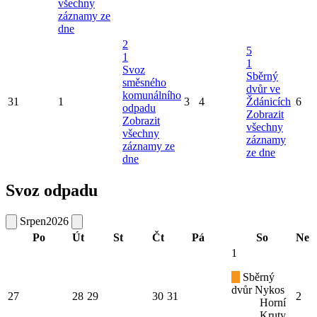
všechny
záznamy ze
dne
2
5
1
1
Svoz
Sběrný
směsného
dvůr ve
komunálního
31
1
3
4
Ždánicích
6
odpadu
Zobrazit
Zobrazit
všechny
všechny
záznamy
záznamy ze
ze dne
dne
Svoz odpadu
Srpen
2026
Po
Út
St
Čt
Pá
So
Ne
1
Sběrný
dvůr Nykos
27
28
29
30
31
2
Horní
Kruty