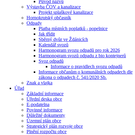
Původ názvů
Výstavba ČOV a kanalizace
Projekt splaškové kanalizace
Hornokrutský občasník
Odpady
Platba místních poplatků - popelnice
Jak třídit
Sběrný dvůr ve Ždánicích
Kalendář svozů
Harmonogram svozu odpadů pro rok 2026
Harmonogram svozů odpadu z bio kontejnerů
Svoz odpadů
Informace o pravidlech svozu odpadů
Informace občanům o komunálních odpadech dle
zákona o odpadech č. 541/2020 Sb.
Znak a vlajka
Úřad
Základní informace
Úřední deska obce
E-podatelna
Povinné informace
Důležité dokumenty
Územní plán obce
Strategický plán rozvoje obce
Plnění rozpočtu obce