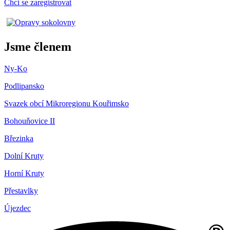
Chci se zaregistrovat
Jsme členem
Ny-Ko
Podlipansko
Svazek obcí Mikroregionu Kouřimsko
Bohouňovice II
Březinka
Dolní Kruty
Horní Kruty
Přestavlky
Újezdec